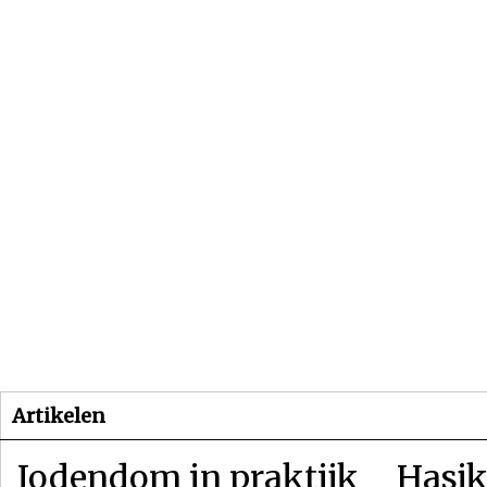
Beginpagina
Artikelen
Dossiers
Artikelen
Jodendom in praktijk
Hasjk