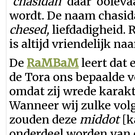
'
chasidah
' daar 'ooiev
wordt. De naam chasid
chesed,
liefdadigheid. R
is altijd vriendelijk na
De
RaMBaM
leert dat
de Tora ons bepaalde vo
omdat zij wrede karakt
Wanneer wij zulke vol
zouden deze
middot
[k
onderdeel worden van 