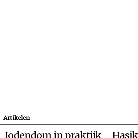
Beginpagina
Artikelen
Dossiers
Artikelen
Jodendom in praktijk
Hasjk