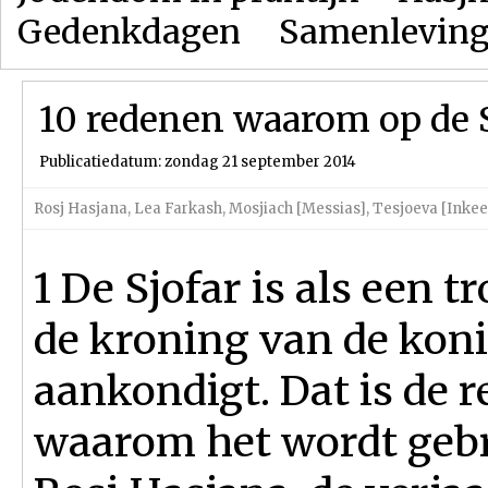
Gedenkdagen
Samenlevin
10 redenen waarom op de 
Publicatiedatum: zondag 21 september 2014
Rosj Hasjana
,
Lea Farkash
,
Mosjiach [Messias]
,
Tesjoeva [Inkee
1 De Sjofar is als een t
de kroning van de kon
aankondigt. Dat is de 
waarom het wordt gebr