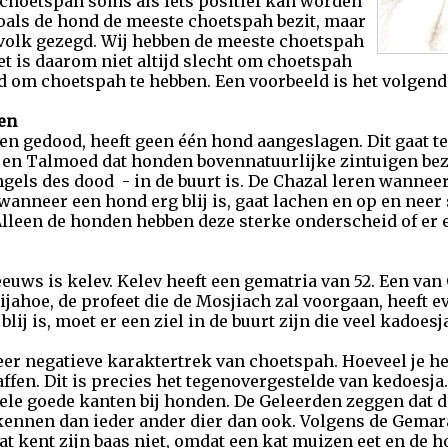
 choetspah soms als iets positief kan worden
oals de hond de meeste choetspah bezit, maar
 volk gezegd. Wij hebben de meeste choetspah
et is daarom niet altijd slecht om choetspah
ed om choetspah te hebben. Een voorbeeld is het volgend
en
n gedood, heeft geen één hond aangeslagen. Dit gaat te
en Talmoed dat honden bovennatuurlijke zintuigen bezi
ngels des dood - in de buurt is. De Chazal leren wannee
anneer een hond erg blij is, gaat lachen en op en neer 
 Alleen de honden hebben deze sterke onderscheid of er 
euws is kelev. Kelev heeft een gematria van 52. Een va
ijahoe, de profeet die de Mosjiach zal voorgaan, heeft
ij is, moet er een ziel in de buurt zijn die veel kadoesja
eer negatieve karaktertrek van choetspah. Hoeveel je he
ffen. Dit is precies het tegenovergestelde van kedoesj
le goede kanten bij honden. De Geleerden zeggen dat d
kennen dan ieder ander dier dan ook. Volgens de Gemara
at kent zijn baas niet, omdat een kat muizen eet en de h