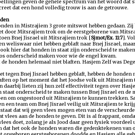
pellingen geven de gehele spectrum van het woord dat s
creet dat een hond volledig trouw is aan de getrouwe.
nden
onden in Mistrajiem 3 grote mitswot hebben gedaan. Zij
t door Mitsrajiem trok om de eerstgeborene van Mitsra
toen Bnej Jisrael uit Mitsrajiem trok [
Sjmot/Ex. 11:7
]. V
 weliswaar niet hebben geblaft naar Bnej Jisrael, maar 
 ook hier dat honden in staat zijn onderscheid te make
oos onderscheid maken voor wie de engel kwam.
t de honden helemaal niet blaften. Hasjem Zelf was Dege
iet tegen Bnej Jisrael hebben geblaft, hebben de honden 
laften op het moment dat het Joodse volk uit Mitsrajiem
n daarbij lieten zij hun zelf effectiviteit tegen over Ha
 staat onderscheid te maken tussen Bnej Jisrael en de 
pen om ongestoord uit Mitsrajiem te kunnen trekken. 
 een team om Bnej Jisrael veilig uit Mitsrajiem te krij
 staat dat wij geen vlees mogen eten van de verscheurde 
vlees aan de honden te geven. Dit is al frappant, omdat 
ees doet, zolang je als Jood daar geen fysiek voordeel u
an dat het ook de honden waren die gedenktekenen van
 ongeboren eerstgeborenen doodde en Hasjem alle geb