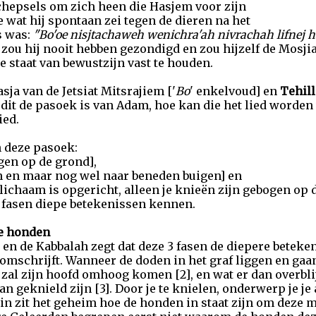
schepsels om zich heen die Hasjem voor zijn
 wat hij spontaan zei tegen de dieren na het
s was:
"Bo'oe nisjtachaweh wenichra'ah nivrachah lifnej has
zou hij nooit hebben gezondigd en zou hijzelf de Mosjia
ze staat van bewustzijn vast te houden.
asja van de Jetsiat Mitsrajiem ['
Bo
' enkelvoud] en
Tehill
dit de pasoek is van Adam, hoe kan die het lied worden
ied.
n deze pasoek:
gen op de grond],
n en maar nog wel naar beneden buigen] en
e lichaam is opgericht, alleen je knieën zijn gebogen op 
3 fasen diepe betekenissen kennen.
de honden
n en de Kabbalah zegt dat deze 3 fasen de diepere beteke
mschrijft. Wanneer de doden in het graf liggen en gaan 
zal zijn hoofd omhoog komen [2], en wat er dan overblijf
an geknield zijn [3]. Door je te knielen, onderwerp je je
rin zit het geheim hoe de honden in staat zijn om deze m