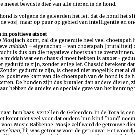
e meest bewuste dier van alle dieren is de hond.
ond is volgens de geleerden het feit dat de hond het sli
 de vos], maar op puur op gebied van intelligentie en 
in positieve atsoet
e Mosjiach komt, zal die generatie heel veel choetspah
ieve
middah
– eigenschap – van choetspah [brutaliteit] o
racht is dus om die negatieve choetspah te overwinnen.
ste middah wat een chassid moet hebben is atsoet - gedu
r gedurfd te zijn, zonder enige lef. Chassid betekent da
Zonder gedurfd te zijn, is chesed niet mogelijk met al d
positieve kant van die choetspah van de hond is de hond
etten. De honden zijn dus brutaler dan andere dieren, z
aar hebben de unieke en speciale gave van herkenning 
naar hun baas, vertellen de Geleerden. In de Tora is e
Het komt niet veel voor dat ouders hun kind 'hond' noe
 voor Mosje Rabbenoe. Mosje zelf werd de getrouwe die
lene'man
, hij was getrouw voor de getrouwe. Het woord