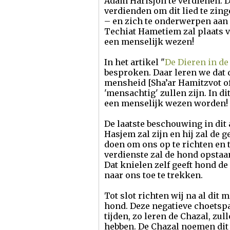
Adam Harisjon te verdienen. 
verdienden om dit lied te zin
– en zich te onderwerpen aan 
Techiat Hametiem zal plaats v
een menselijk wezen!
In het artikel "
De Dieren in de
besproken. Daar leren we dat 
mensheid [Sha’ar Hamitzvot of
'mensachtig' zullen zijn. In d
een menselijk wezen worden!
De laatste beschouwing in dit 
Hasjem zal zijn en hij zal d
doen om ons op te richten en t
verdienste zal de hond opstaan 
Dat knielen zelf geeft hond 
naar ons toe te trekken.
Tot slot richten wij na al dit
hond. Deze negatieve choetspah
tijden, zo leren de Chazal, z
hebben. De Chazal noemen di