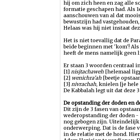
hij om zich heen en zag alle 
formatie geschapen had. Als 1e
aanschouwen van al dat mooi
bewustzijn had vastgehouden, 
Helaas was hij niet instaat de
Het is niet toevallig dat de Par
beide beginnen met 'kom'! Als 
heeft de mens namelijk geen l
Er staan 3 woorden centraal i
[1]
nisjtachaweh
[helemaal lig
[2]
wenichra'ah
[beetje opstaa
[3]
nivrachah
, knielen [je hel
De Kabbalah legt uit dat deze 
De opstanding der doden en 
Dit zijn de 3 fasen van opstaa
wederopstanding der doden - o
nog gebogen zijn. Uiteindelijk 
onderwerping. Dat is de fase v
in de relatie met de hond. Hie