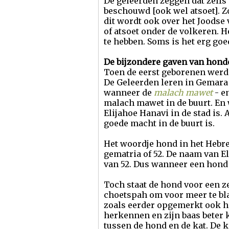
De geleerden zeggen dat zelfs
beschouwd [ook wel atsoet]. Z
dit wordt ook over het Joodse
of atsoet onder de volkeren. H
te hebben. Soms is het erg go
De bijzondere gaven van hond
Toen de eerst geborenen werde
De Geleerden leren in Gemara 
wanneer de
malach mawet
- e
malach mawet in de buurt. En w
Elijahoe Hanavi in de stad is.
goede macht in de buurt is.
Het woordje hond in het Hebre
gematria of 52. De naam van El
van 52. Dus wanneer een hond bl
Toch staat de hond voor een z
choetspah om voor meer te bla
zoals eerder opgemerkt ook he
herkennen en zijn baas beter 
tussen de hond en de kat. De k