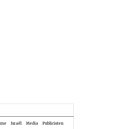
23 Aw 5786 | 06 augustus 2026
sme
Israël
Media
Publicisten