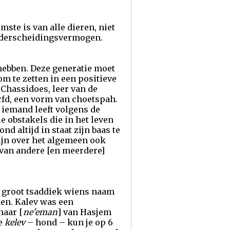
mste is van alle dieren, niet
onderscheidingsvermogen.
 hebben. Deze generatie moet
m te zetten in een positieve
 Chassidoes, leer van de
rfd, een vorm van choetspah.
t iemand leeft volgens de
ie obstakels die in het leven
 altijd in staat zijn baas te
ijn over het algemeen ook
van andere [en meerdere]
en groot tsaddiek wiens naam
men. Kalev was een
naar [
ne'eman
] van Hasjem
je
kelev
– hond – kun je op 6