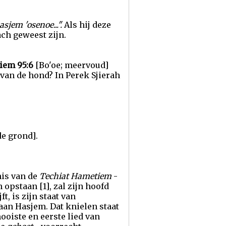
jem 'osenoe...".
Als hij deze
ch geweest zijn.
iem 95:6
[Bo'oe; meervoud]
 van de hond? In Perek Sjierah
de grond].
nis van de
Techiat Hametiem
-
opstaan [1], zal zijn hoofd
t, is zijn staat van
 aan Hasjem. Dat knielen staat
ooiste en eerste lied van