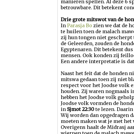
manieren spellen. Al deze 6 s
betrouwbare. Dit betekent con
Drie grote mitswot van de ho
In
Parasja Bo
zien we dat de h
te huilen toen de malach mawe
zij hun tongen niet gescherpt 
de Geleerden, zouden de honden
Egyptenaren. Dit betekent dus
mensen. Ook konden zij feill
Een andere interpretatie is da
Naast het feit dat de honden n
mitswa gedaan toen zij niet b
respect voor het Joodse volk e
houden. Zij waren nogmaals in
hebben het Joodse volk gehol
Joodse volk vormden de honden
in
Sjmot 22:30
te lezen. Daarin
Wij worden dan opgedragen dat 
moeten maken wat je met het vl
Overigens haalt de Midrasj a
wierpen toen de malach mawet