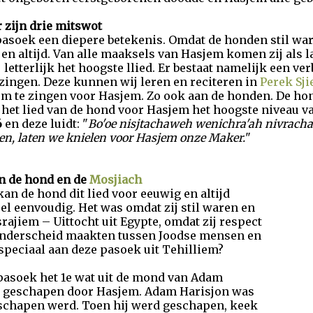
 zijn drie mitswot
pasoek een diepere betekenis. Omdat de honden stil ware
n altijd. Van alle maaksels van Hasjem komen zij als la
 letterlijk het hoogste llied. Er bestaat namelijk een v
 zingen. Deze kunnen wij leren en reciteren in
Perek Sji
m te zingen voor Hasjem. Zo ook aan de honden. De ho
t het lied van de hond voor Hasjem het hoogste niveau va
6
en deze luidt: "
Bo'oe nisjtachaweh wenichra'ah nivrachah
en, laten we knielen voor Hasjem onze Maker.
"
an de hond en de
Mosjiach
kan de hond dit lied voor eeuwig en altijd
el eenvoudig. Het was omdat zij stil waren en
tsrajiem – Uittocht uit Egypte, omdat zij respect
 onderscheid maakten tussen Joodse mensen en
 speciaal aan deze pasoek uit Tehilliem?
pasoek het 1e wat uit de mond van Adam
d geschapen door Hasjem. Adam Harisjon was
geschapen werd. Toen hij werd geschapen, keek