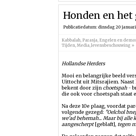
Honden en het 
Publicatiedatum: dinsdag 20 januari
Kabbalah
,
Parasja
,
Engelen en demo
Tijden
,
Media_levensbeschouwing
»
Hollandse Herders
Mooi en belangrijke beeld ve
Uittocht uit Mitsrajiem. Naast 
bekent door zijn
choetspah
- b
die ook voor choetspah staat e
Na deze 10e plaag, voordat paro
volgende gezegd:
"Oelchol bnej 
we'ad behemah... Maar bij alle 
aangescherpt
[geblaft],
tegen me