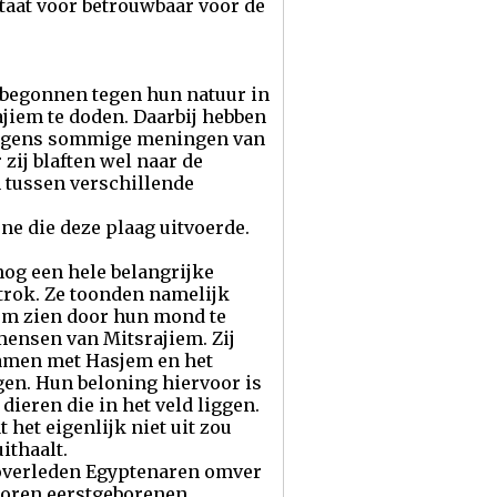
taat voor betrouwbaar voor de
 begonnen tegen hun natuur in
jiem te doden. Daarbij hebben
olgens sommige meningen van
zij blaften wel naar de
n tussen verschillende
ne die deze plaag uitvoerde.
nog een hele belangrijke
 trok. Ze toonden namelijk
sjem zien door hun mond te
mensen van Mitsrajiem. Zij
Samen met Hasjem en het
gen. Hun beloning hiervoor is
dieren die in het veld liggen.
het eigenlijk niet uit zou
ithaalt.
 overleden Egyptenaren omver
oren eerstgeborenen.