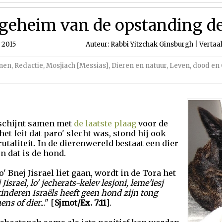
geheim van de opstanding d
 2015
Auteur: Rabbi Yitzchak Ginsburgh | Vertaa
nen
,
Redactie
,
Mosjiach [Messias]
,
Dieren en natuur
,
Leven, dood en
rschijnt samen met
de laatste plaag
voor de
het feit dat paro' slecht was, stond hij ook
rutaliteit. In de dierenwereld bestaat een dier
n dat is de hond.
' Bnej Jisrael liet gaan, wordt in de Tora het
Jisrael, lo' jecherats-kelev lesjoni, leme'iesj
kinderen Israëls heeft geen hond zijn tong
ns of dier..
." [
Sjmot/Ex. 7:11
].