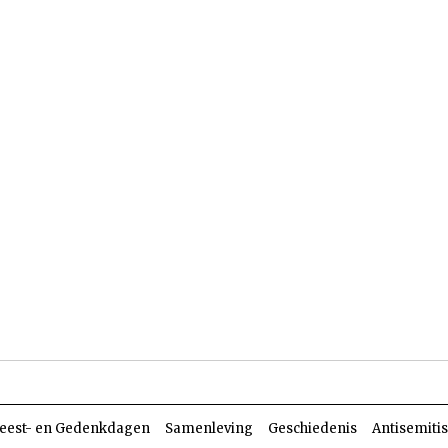
len
Dossiers
Parasja
eest- en Gedenkdagen
Samenleving
Geschiedenis
Antisemiti