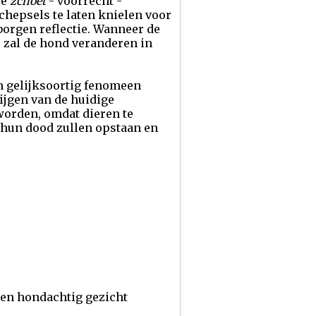
ze
zchoet
- voorrecht -
chepsels te laten knielen voor
borgen reflectie. Wanneer de
e zal de hond veranderen in
n gelijksoortig fenomeen
ijgen van de huidige
worden, omdat dieren te
t hun dood zullen opstaan en
 een hondachtig gezicht