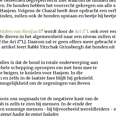
De Geleerden begrepen eerst niet waarom de honden de
gen. De honden hebben het voorrecht gekregen om alle s
Hasjem. Volgens de Chazal heeft deze opdracht een ver
inden, zullen ook de honden opstaan en beetje bij beetj
 tijden van Mosjiach
" wordt door de
Ari Z"L
ook over ee
de dieren in het algemeenheid naar een niveau zullen st
 the Ari Z”L]. Daarom zal er geen offers meer gebracht 
it artikel leert Rabbi Yitzchak Grinsburgh dat honden ui
alles is dat de hond in totale onderwerping aan
e gehele schepping oproepen om met hem mee te
e buigen, te knielen voor Hasjem. In die
en zelfs in de laatste fase blijft hij geknield.
de mogelijkheid om de zegeningen van Boven
 moois ons nogmaals tot de negatieve kant van de
 is zelfs te zien bij mensen. In de einde der
ullen sommige mensen - bij bijvoorbeeld wereldleiders -
t
penej hador ke penej hakelev.