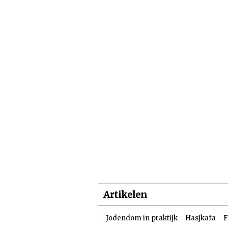
Beginpagina
Artike
Artikelen
Jodendom in praktijk
Hasjkafa
F