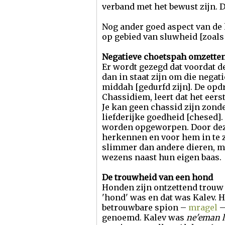
verband met het bewust zijn. D
Nog ander goed aspect van de h
op gebied van sluwheid [zoals
Negatieve choetspah omzetten 
Er wordt gezegd dat voordat d
dan in staat zijn om die negat
middah [gedurfd zijn]. De opd
Chassidiem, leert dat het eer
Je kan geen chassid zijn zonde
liefderijke goedheid [chesed]. 
worden opgeworpen. Door deze 
herkennen en voor hem in te z
slimmer dan andere dieren, m
wezens naast hun eigen baas.
De trouwheid van een hond
Honden zijn ontzettend trouw 
'hond' was en dat was Kalev. 
betrouwbare spion –
mragel
–
genoemd. Kalev was
ne'eman 