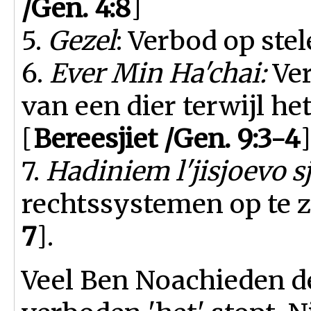
/Gen. 4:8
]
5.
Gezel
: Verbod op stel
6.
Ever Min Ha'chai:
Ver
van een dier terwijl het
[
Bereesjiet /Gen. 9:3-4
]
7.
Hadiniem l'jisjoevo s
rechtssystemen op te z
7
].
Veel Ben Noachieden de