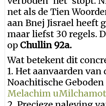
verboden 'het' stopt. N
net als de Tien Woord
aan Bnej Jisrael heeft
maar liefst 30 regels. 
op
Chullin 92a.
Wat betekent dit concr
1. Het aanvaarden van 
Noachitische Geboden 
Melachim uMilchamot 
2. Precieze naleving v