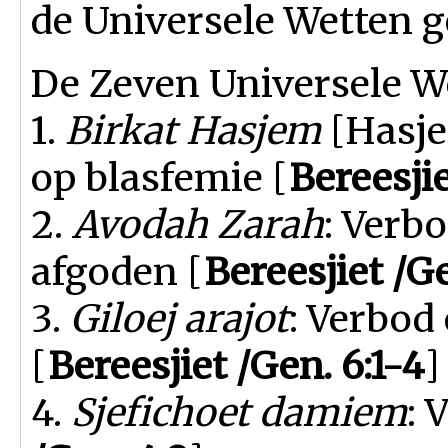
de Universele Wetten 
De Zeven Universele We
1.
Birkat Hasjem
[Hasje
op blasfemie [
Bereesjie
2.
Avodah Zarah
: Verb
afgoden [
Bereesjiet /Ge
3.
Giloej arajot
: Verbod
[
Bereesjiet /Gen. 6:1-4
]
4.
Sjefichoet damiem
: 