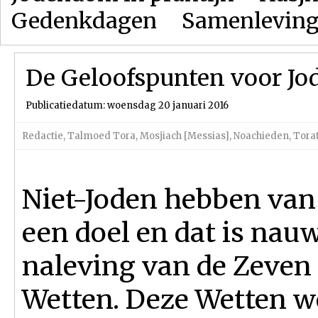
Gedenkdagen
Samenlevin
De Geloofspunten voor Jod
Publicatiedatum: woensdag 20 januari 2016
Redactie
,
Talmoed Tora
,
Mosjiach [Messias]
,
Noachieden
,
Torat
Niet-Joden hebben va
een doel en dat is nau
naleving van de Zeven
Wetten. Deze Wetten w