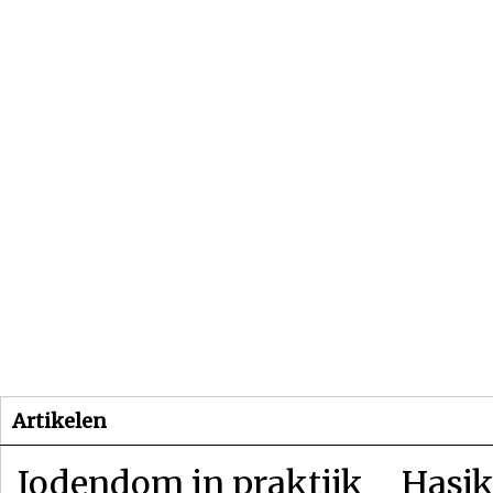
Beginpagina
Artikelen
Dossiers
Artikelen
Jodendom in praktijk
Hasjk