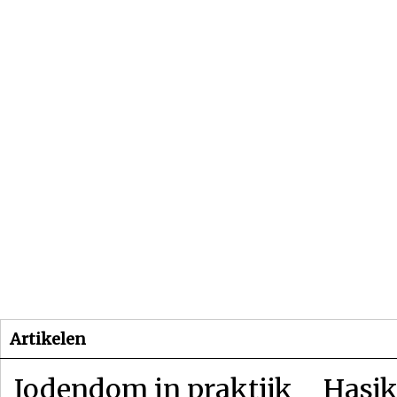
Beginpagina
Artikelen
Dossiers
Artikelen
Jodendom in praktijk
Hasjk