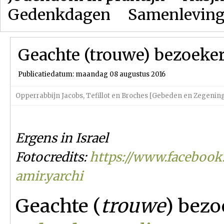
Gedenkdagen
Samenlevin
Geachte (trouwe) bezoeke
Publicatiedatum: maandag 08 augustus 2016
Opperrabbijn Jacobs
,
Tefillot en Broches [Gebeden en Zegenin
Ergens in Israel
Fotocredits:
https://www.facebook
amir.yarchi
Geachte (
trouwe
) bezo