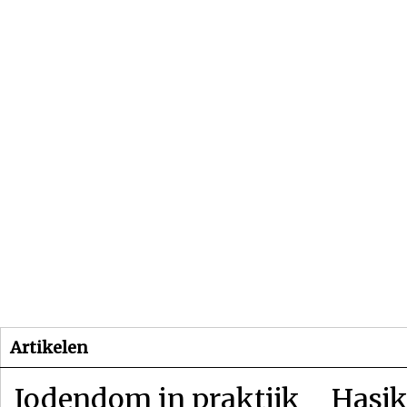
Beginpagina
Artikelen
Dossiers
Artikelen
Jodendom in praktijk
Hasjk