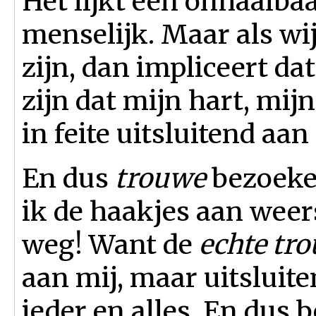
Het lijkt een onhaalbaa
menselijk. Maar als 
zijn, dan impliceert d
zijn dat mijn hart, mi
in feite uitsluitend aa
En dus
trouwe
bezoeke
ik de haakjes aan wee
weg! Want de
echte tr
aan mij, maar uitsluit
ieder en alles. En dus b