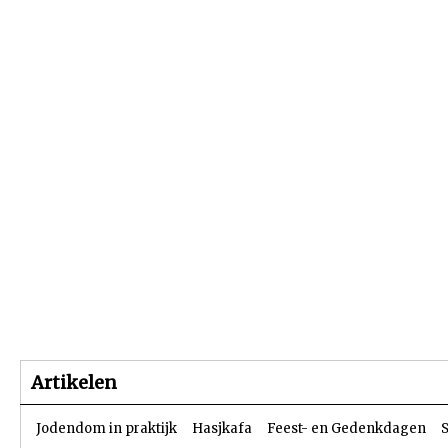
Beginpagina
Artikelen
Dossiers
Artikelen
Jodendom in praktijk
Hasjkafa
Feest- en Gedenkdagen