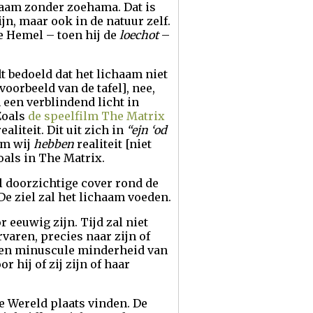
chaam zonder zoehama. Dat is
jn, maar ook in de natuur zelf.
e Hemel – toen hij de
loechot
–
 bedoeld dat het lichaam niet
oorbeeld van de tafel], nee,
m een verblindend licht in
 Zoals
de speelfilm The Matrix
ealiteit. Dit uit zich in
“ejn ‘od
em wij
hebben
realiteit [niet
zoals in The Matrix.
l doorzichtige cover rond de
 De ziel zal het lichaam voeden.
 eeuwig zijn. Tijd zal niet
rvaren, precies naar zijn of
ts een minuscule minderheid van
 hij of zij zijn of haar
e Wereld plaats vinden. De