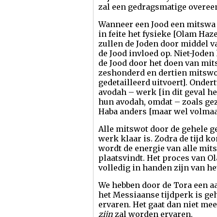
zal een gedragsmatige overee
Wanneer een Jood een mitswa d
in feite het fysieke [Olam Haz
zullen de Joden door middel v
de Jood invloed op. Niet-Jode
de Jood door het doen van mit
zeshonderd en dertien mitswot
gedetailleerd uitvoert]. Onder
avodah – werk [in dit geval h
hun avodah, omdat – zoals ge
Haba anders [maar wel volmaa
Alle mitswot door de gehele g
werk klaar is. Zodra de tijd k
wordt de energie van alle mits
plaatsvindt. Het proces van O
volledig in handen zijn van he
We hebben door de Tora een a
het Messiaanse tijdperk is geh
ervaren. Het gaat dan niet me
zijn
zal worden ervaren.