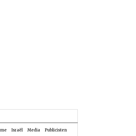
24 Aw 5786 | 07 augustus 2026
sme
Israël
Media
Publicisten