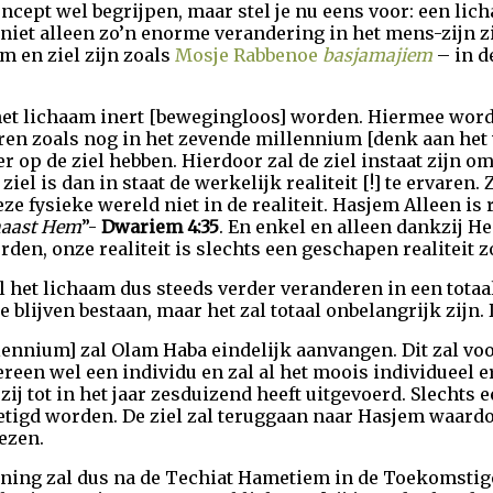
oncept wel begrijpen, maar stel je nu eens voor: een li
l niet alleen zo’n enorme verandering in het mens-zijn zi
am en ziel zijn zoals
Mosje Rabbenoe
basjamajiem
– in d
het lichaam inert [bewegingloos] worden. Hiermee wordt
ren zoals nog in het zevende millennium [denk aan het v
r op de ziel hebben. Hierdoor zal de ziel instaat zijn o
iel is dan in staat de werkelijk realiteit [!] te ervaren.
eze fysieke wereld niet in de realiteit. Hasjem Alleen is r
naast Hem
”-
Dwariem 4:35
. En enkel en alleen dankzij H
orden, onze realiteit is slechts een geschapen realiteit 
het lichaam dus steeds verder veranderen in een totaa
ate blijven bestaan, maar het zal totaal onbelangrijk zijn.
llennium] zal Olam Haba eindelijk aanvangen. Dit zal voor
ereen wel een individu en zal al het moois individueel e
f zij tot in het jaar zesduizend heeft uitgevoerd. Slech
etigd worden. De ziel zal teruggaan naar Hasjem waardoor
ezen.
loning zal dus na de Techiat Hametiem in de Toekomstig