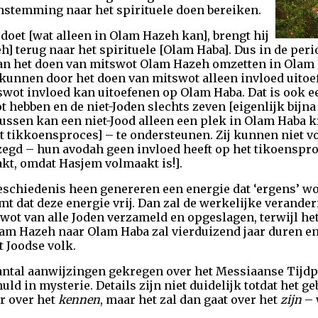
nstemming naar het spirituele doen bereiken.
oet [wat alleen in Olam Hazeh kan], brengt hij
eh] terug naar het spirituele [Olam Haba]. Dus in de pe
an het doen van mitswot Olam Hazeh omzetten in Olam H
n kunnen door het doen van mitswot alleen invloed uito
swot invloed kan uitoefenen op Olam Haba. Dat is ook 
 hebben en de niet-Joden slechts zeven [eigenlijk bijna
tussen kan een niet-Jood alleen een plek in Olam Haba 
et tikkoensproces] – te ondersteunen. Zij kunnen niet 
zegd – hun avodah geen invloed heeft op het tikoenspr
kt, omdat Hasjem volmaakt is!].
eschiedenis heen genereren een energie dat ‘ergens’ wo
omt dat deze energie vrij. Dan zal de werkelijke verande
wot van alle Joden verzameld en opgeslagen, terwijl het
lam Hazeh naar Olam Haba zal vierduizend jaar duren en
t Joodse volk.
antal aanwijzingen gekregen over het Messiaanse Tijdp
uld in mysterie. Details zijn niet duidelijk totdat het g
er over het
kennen
, maar het zal dan gaat over het
zijn
– 