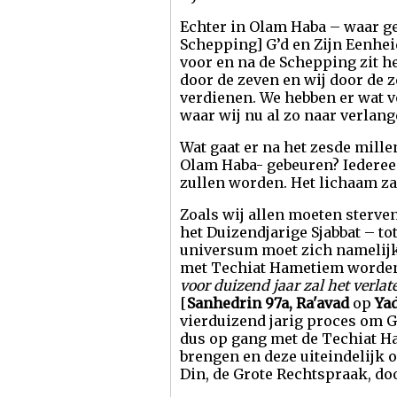
Echter in Olam Haba – waar gee
Schepping] G’d en Zijn Eenheid
voor en na de Schepping zit he
door de zeven en wij door de 
verdienen. We hebben er wat v
waar wij nu al zo naar verlang
Wat gaat er na het zesde mil
Olam Haba- gebeuren? Iedereen
zullen worden. Het lichaam za
Zoals wij allen moeten sterven
het Duizendjarige Sjabbat – t
universum moet zich namelijk 
met Techiat Hametiem worden 
voor duizend jaar zal het verla
[
Sanhedrin 97a, Ra'avad
op
Yad
vierduizend jarig proces om 
dus op gang met de Techiat Ha
brengen en deze uiteindelijk o
Din, de Grote Rechtspraak, d