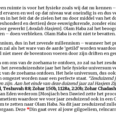
n ruimte is voor het fysieke zoals wij dat nu kennen – 
 ervaren en wel op dat niveau wat oneindig is en dus ve
m in het feit dat de zielen het nu door middel van het 
zeshonderd en dertien] deze eeuwigdurende, zonder ein
oor gewerkt [
Avodah Hasjem
]. Olam Haba zal het beoo
en – doen verbleken. Olam Haba is echt niet te bevatten.
lennium, dus in het zevende millennium – wanneer het 
 zal als het ware van de aarde ‘getild’ worden waardoor
l niet meer de boventoon voeren door zijn driften en g
 om ons van de zoehama te ontdoen, zo zal na het zesdui
ot het zevenduizendste jaar het hele fysieke universum 
van de zoehama ontdoen. Het hele universum, dus ook d
omgezet worden naar een perfecte staat.
“Zesduizend j
ten zijn. Aan het einde van deze duizend jaar zal Hasjem Z
, Teshuvah 8:8; Zohar 1:50b, 1:128a, 2:20b; Zohar Chadash
Gan Eden wederom [Mosjiach ben Dawied zette het proc
metiem waardoor we voor jaar zesduizend ook in een Ga
m te zetten naar Olam Haba. Na dit jaar zesduizend zulle
oorgaan. Deze
*
Din gaat over al jouw gilgoeliem, reïncarn