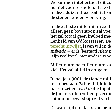
We kunnen intellectueel dit c
nu niet voor te stellen. Het za
In deze duizend jaar zal licha
de stenen tafelen – ontving.
In de achtste millennium zal 
alleen geen boventoon zal voe
het zal totaal geen invloed mee
Eenheid van G’d koesteren. De z
terecht uitwijst
, leven wij in d
milvado – er is
[bestaat]
niets 
'zijn realiteit]. Met andere wo
Millennium na millennium zal 
ziel. Het zal altijd in enige m
In het jaar 9001 [de tiende mi
meer bestaan. Echter blijft ied
haar inzet en
avodah
die hij o
de Joden zullen volledig verni
autonome bewustzijn zal verli
De ware tijd en plaats van be