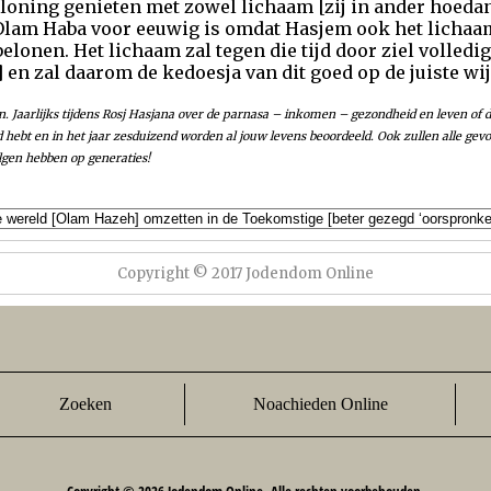
oning genieten met zowel lichaam [zij in ander hoedani
Olam Haba voor eeuwig is omdat Hasjem ook het lichaam
elonen. Het lichaam zal tegen die tijd door ziel volledig
 en zal daarom de kedoesja van dit goed op de juiste wi
n. Jaarlijks tijdens Rosj Hasjana over de parnasa – inkomen – gezondheid en leven of 
fd hebt en in het jaar zesduizend worden al jouw levens beoordeeld. Ook zullen alle g
gen hebben op generaties!
Copyright © 2017 Jodendom Online
Zoeken
Noachieden Online