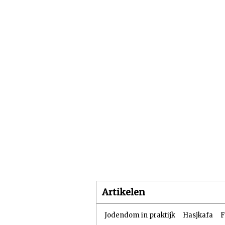
Beginpagina
Artike
Artikelen
Jodendom in praktijk
Hasjkafa
F