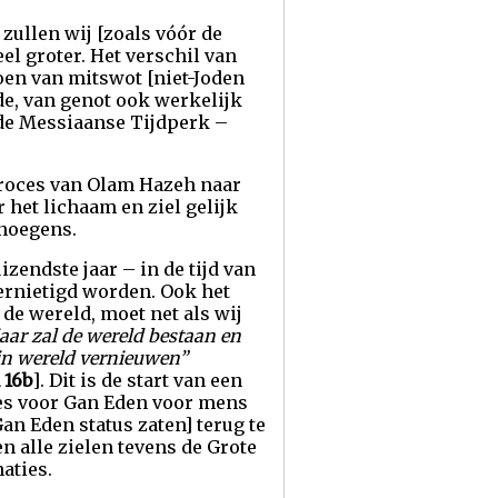
zullen wij [zoals vóór de
el groter. Het verschil van
doen van mitswot [niet-Joden
de, van genot ook werkelijk
gde Messiaanse Tijdperk –
proces van Olam Hazeh naar
 het lichaam en ziel gelijk
enoegens.
zendste jaar – in de tijd van
vernietigd worden. Ook het
e wereld, moet net als wij
aar zal de wereld bestaan en
ijn wereld vernieuwen”
 16b
]. Dit is de start van een
es voor Gan Eden voor mens
n Eden status zaten] terug te
n alle zielen tevens de Grote
aties.