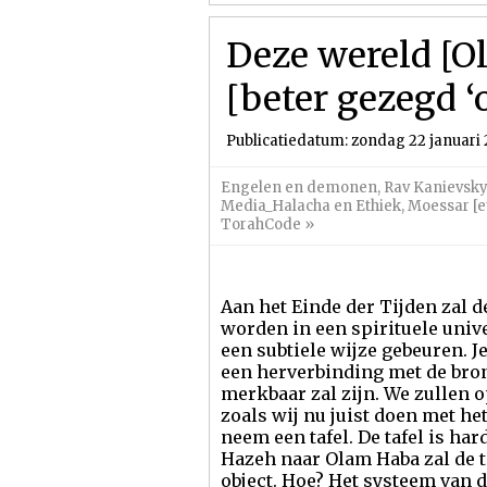
Deze wereld [O
[beter gezegd ‘
Publicatiedatum: zondag 22 januari 
Engelen en demonen
,
Rav Kanievsky
Media_Halacha en Ethiek
,
Moessar [e
TorahCode
»
Aan het Einde der Tijden zal 
worden in een spirituele unive
een subtiele wijze gebeuren. Je
een herverbinding met de bron
merkbaar zal zijn. We zullen 
zoals wij nu juist doen met het
neem een tafel. De tafel is har
Hazeh naar Olam Haba zal de t
object. Hoe? Het systeem van 