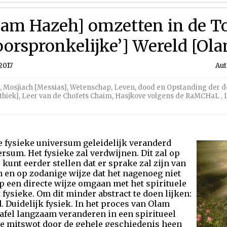
lam Hazeh] omzetten in de 
oorspronkelijke’] Wereld [Ol
2017
Aut
,
Mosjiach [Messias]
,
Wetenschap
,
Leven, dood en Opstanding der 
thiek]
,
Leer van de Chofets Chaim
,
Hasjkove volgens de RaMCHaL
,
de fysieke universum geleidelijk veranderd
rsum. Het fysieke zal verdwijnen. Dit zal op
 kunt eerder stellen dat er sprake zal zijn van
 en op zodanige wijze dat het nagenoeg niet
op een directe wijze omgaan met het spirituele
 fysieke. Om dit minder abstract te doen lijken:
d. Duidelijk fysiek. In het proces van Olam
afel langzaam veranderen in een spiritueel
de mitswot door de gehele geschiedenis heen