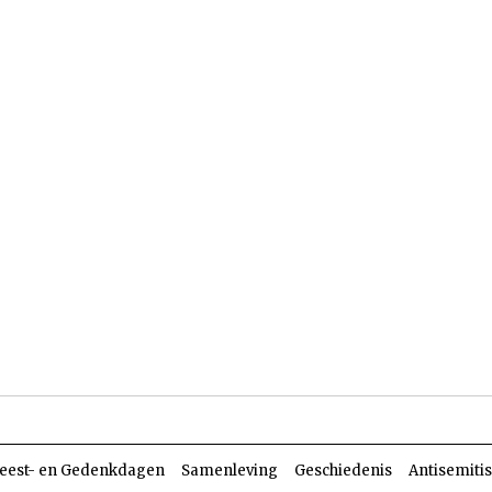
len
Dossiers
Parasja
eest- en Gedenkdagen
Samenleving
Geschiedenis
Antisemiti