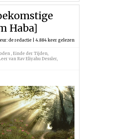
Toekomstige
am Haba]
eur: de redactie | 4.884 keer gelezen
doden
,
Einde der Tijden
,
Leer van Rav Eliyahu Dessler
,