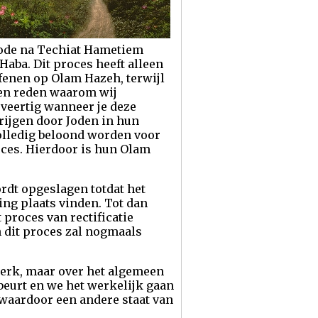
riode na Techiat Hametiem
aba. Dit proces heeft alleen
efenen op Olam Hazeh, terwijl
een reden waarom wij
 veertig wanneer je deze
krijgen door Joden in hun
volledig beloond worden voor
oces. Hierdoor is hun Olam
rdt opgeslagen totdat het
ring plaats vinden. Tot dan
 proces van rectificatie
 dit proces zal nogmaals
erk, maar over het algemeen
ebeurt en we het werkelijk gaan
waardoor een andere staat van