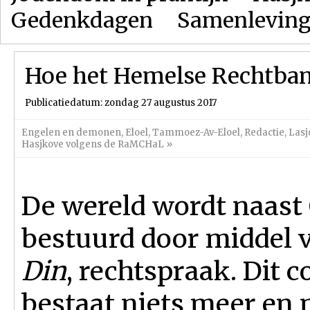
Gedenkdagen
Samenlevin
Hoe het Hemelse Rechtba
Publicatiedatum: zondag 27 augustus 2017
Engelen en demonen
,
Eloel
,
Tammoez-Av-Eloel
,
Redactie
,
Lasj
Hasjkove volgens de RaMCHaL
»
De wereld wordt naast
bestuurd door middel 
Din
, rechtspraak. Dit 
bestaat niets meer en 