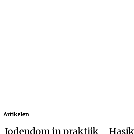
Beginpagina
Artikelen
Dossiers
Artikelen
Jodendom in praktijk
Hasjk