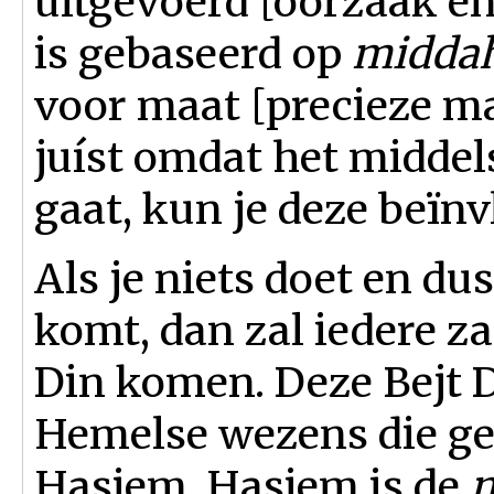
uitgevoerd [oorzaak en
is gebaseerd op
midda
voor maat [precieze ma
juíst omdat het midde
gaat, kun je deze beïn
Als je niets doet en du
komt, dan zal iedere z
Din komen. Deze Bejt 
Hemelse wezens die ge
Hasjem. Hasjem is de
m