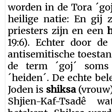
worden in de Tora ´go
heilige natie: En gij
priesters zijn en een
h
19:6). Echter door d
antisemitische toesta
de term ´goj´ soms
´heiden´. De echte be
Joden is
shiksa
(vrouw
Shjien-Kaf-Tsadê 