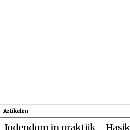
Beginpagina
Artikelen
Dossiers
Artikelen
Jodendom in praktijk
Hasjk