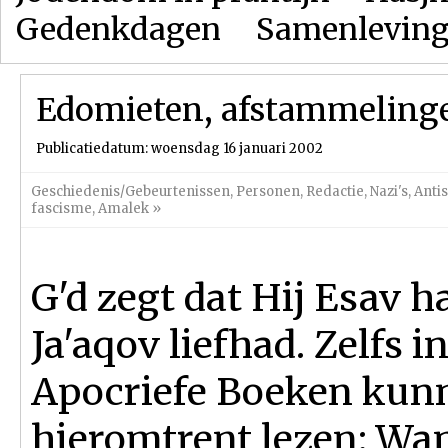
Gedenkdagen
Samenlevin
Edomieten, afstammelinge
Publicatiedatum: woensdag 16 januari 2002
Geschiedenis/Gebeurtenissen
,
Personen
,
Redactie
,
Nazi's
,
Anti
fascisme
,
Amalek
»
G'd zegt dat Hij Esav h
Ja'aqov liefhad. Zelfs i
Apocriefe Boeken kun
hieromtrent lezen: Wan