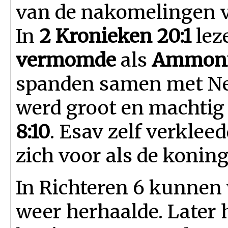
van de nakomelingen v
In
2 Kronieken 20:1
lez
vermomde
als
Ammoni
spanden samen met Ne
werd groot en machtig i
8:10
. Esav zelf verklee
zich voor als de konin
In Richteren 6 kunnen 
weer herhaalde. Later 