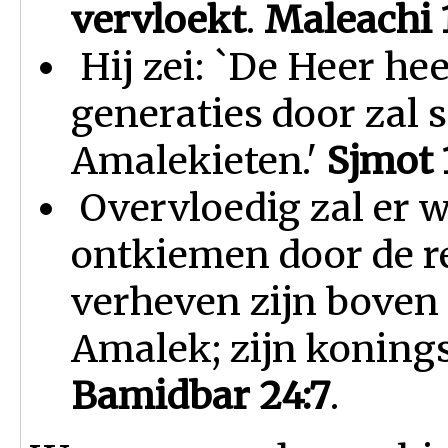
vervloekt
.
M
aleachi 
Hij zei: `De Heer hee
generaties door zal s
Amalekieten.'
Sjmot 
Overvloedig zal er w
ontkiemen door de r
verheven zijn boven
Amalek; zijn koning
Bamidbar 24:7
.