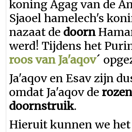
koning Agag van de Am
Sjaoel hamelech's kon
nazaat de
doorn
Haman
werd! Tijdens het Puri
roos van Ja'aqov
´ opge
Ja'aqov en Esav zijn d
omdat Ja'aqov de
rozen
doornstruik
.
Hieruit kunnen we het