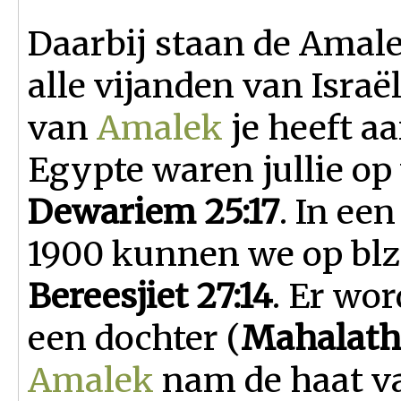
Daarbij staan de Amal
alle vijanden van Israë
van
Amalek
je heeft aa
Egypte waren jullie op
Dewariem 25:17
. In ee
1900 kunnen we op blz.
Bereesjiet 27:14
. Er wor
een dochter (
M
ahalath
Amalek
nam de haat va