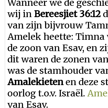
Wanneer we de geschie
wij in
Bereesjiet 36:12
d
van zijn bijvrouw Tam
Amelek heette: Timna w
de zoon van Esav, en zi
dit waren de zonen va
was de stamhouder va
Amalekieten
en deze st
oorlog t.o.v. Israël.
Ame
van Esav.