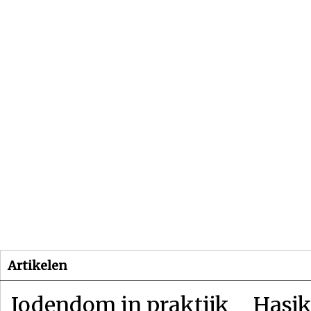
Beginpagina
Artikelen
Dossiers
Artikelen
Jodendom in praktijk
Hasjk