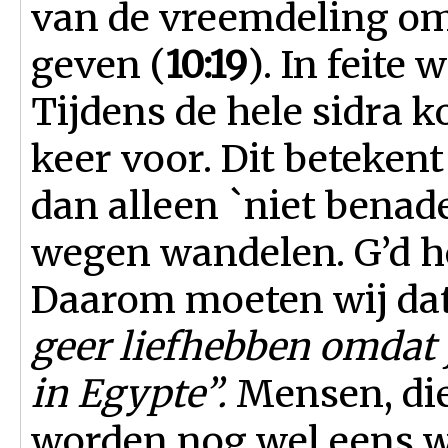
van de vreemdeling om
geven (
10:19
). In feite
Tijdens de hele sidra 
keer voor. Dit beteken
dan alleen `niet benad
wegen wandelen. G’d h
Daarom moeten wij dat
geer liefhebben omdat 
in Egypte”.
Mensen, di
worden nog wel eens w