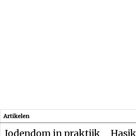
Beginpagina
Artikelen
Dossiers
Artikelen
Jodendom in praktijk
Hasjk