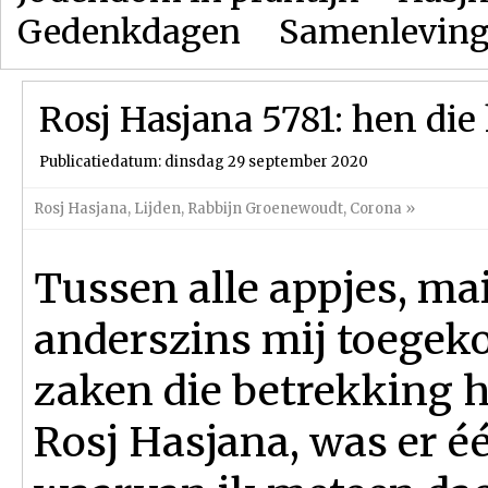
Gedenkdagen
Samenlevin
Rosj Hasjana 5781: hen die
Publicatiedatum: dinsdag 29 september 2020
Rosj Hasjana
,
Lijden
,
Rabbijn Groenewoudt
,
Corona
»
Tussen alle appjes, mai
anderszins mij toege
zaken die betrekking 
Rosj Hasjana, was er é