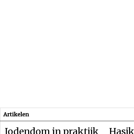
Beginpagina
Artikelen
Dossiers
Artikelen
Jodendom in praktijk
Hasjk