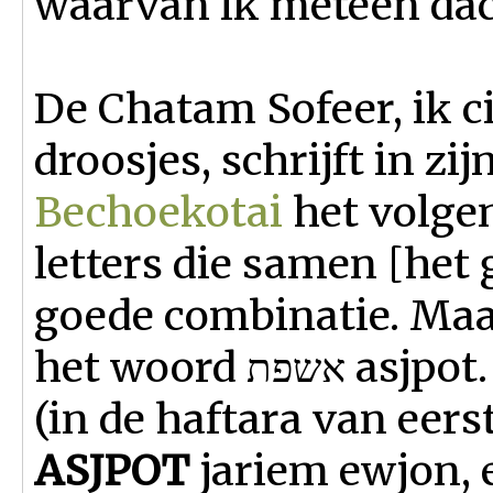
waarvan ik meteen dach
De Chatam Sofeer, ik c
droosjes, schrijft in z
Bechoekotai
het volgende: תשפ T Sj Pe
letters die samen [het 
goede combinatie. Maar 
het woord אשפת asjpot. Hierover staat in de pasoek
(in de haftara van eer
ASJPOT
jariem ewjon, e