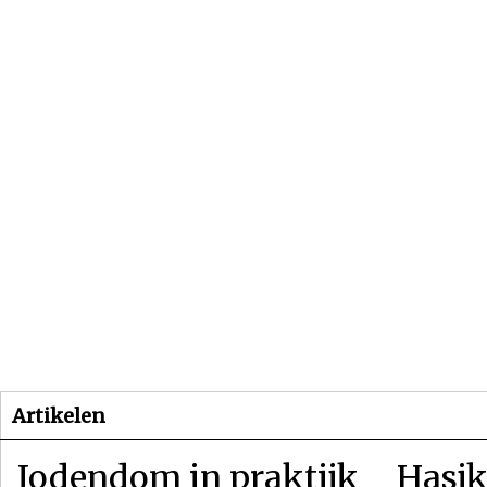
Beginpagina
Artikelen
Dossiers
Artikelen
Jodendom in praktijk
Hasjk