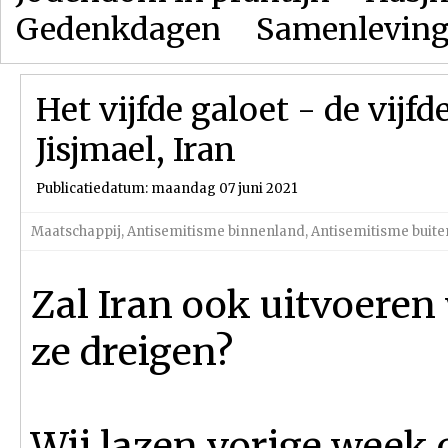
Gedenkdagen
Samenlevin
Het vijfde galoet - de vijf
Jisjmael, Iran
Publicatiedatum: maandag 07 juni 2021
Maatschappij
,
Antisemitisme binnenland
,
Antisemitisme buite
Zal Iran ook uitvoere
ze dreigen?
Wij lazen vorige week