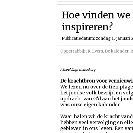
Hoe vinden we 
inspireren?
Publicatiedatum: zondag 15 januari 
Opperrabbijn R. Evers
,
De kalender
,
R
Afbeelding: chabad.org
De krachtbron voor vernieuwi
We lezen nu over de tien plag
het joodse volk bevrijd en vol
opdracht van G’d aan het joods
was onze eigen kalender.
Waar halen wij de kracht van
hebben veel vervolging en ell
gebleven in ons leven. Een v