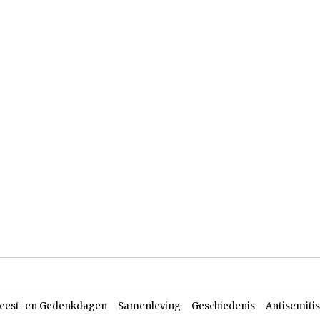
len
Dossiers
Parasja
eest- en Gedenkdagen
Samenleving
Geschiedenis
Antisemiti