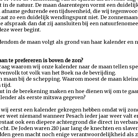
t in de natuur. De maan daarentegen vormt een duidelij
 afname gedurende een tijdseenheid, die wij tegenwoo
staat zo een duidelijk wendingspunt niet. De zonnemaan
e afspraak dan dat zij aansluiten bij een natuurfenome
eze weer begint.
dendom de maan volgt als grond van haar kalender en ni
n te prefereren is boven de zon?
raag waarom wij onze kalender naar de maan tellen spel
venvolk tot volk van het Boek na de bevrijding.
en maan bij de schepping. Waarom moest de maan klein
tijd.
 fout in de berekening maken en hoe dienen wij om te ga
lender als eerste mitswa gegeven?
t wij eerst een kalender gekregen hebben omdat wij zo
er weet niemand wanneer Pesach ieder jaar weer valt 
estaat ook een diepere achtergrond die direct in verban
tocht. De Joden waren 210 jaar lang de knechten en slav
den geen macht noch enige verantwoordelijkheid als ze