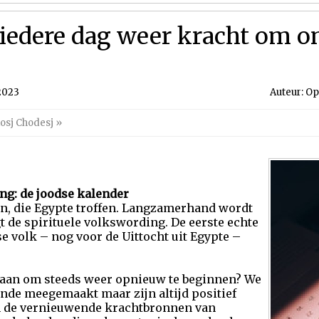
iedere dag weer kracht om o
2023
Auteur: Op
osj Chodesj
»
ng: de joodse kalender
en, die Egypte troffen. Langzamerhand wordt
gt de spirituele volkswording. De eerste echte
e volk – nog voor de Uittocht uit Egypte –
daan om steeds weer opnieuw te beginnen? We
ende meegemaakt maar zijn altijd positief
an de vernieuwende krachtbronnen van