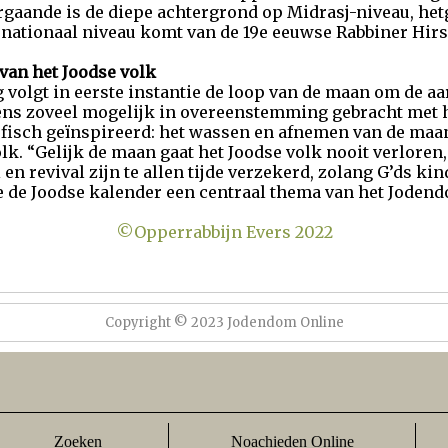
rgaande is de diepe achtergrond op Midrasj-niveau, het
p nationaal niveau komt van de 19e eeuwse Rabbiner Hirs
van het Joodse volk
volgt in eerste instantie de loop van de maan om de aar
ns zoveel mogelijk in overeenstemming gebracht met h
ofisch geïnspireerd: het wassen en afnemen van de maa
k. “Gelijk de maan gaat het Joodse volk nooit verloren, 
n revival zijn te allen tijde verzekerd, zolang G’ds kin
die de Joodse kalender een centraal thema van het Jode
©Opperrabbijn Evers 2022
Copyright © 2023 Jodendom Online
Zoeken
Noachieden Online