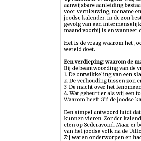
aanwijsbare aanleiding bestaa
voor vernieuwing, toename en
joodse kalender. In de zon be
gevolg van een intermenselijk
maand voorbij is en wanneer d
Het is de vraag waarom het Jo
wereld doet.
Een verdieping: waarom de maa
Bij de beantwoording van de v
1. De ontwikkeling van een sla
2. De verhouding tussen zon 
3. De macht over het fenomeen 
4. Wat gebeurt er als wij een
Waarom heeft G’d de joodse ka
Een simpel antwoord luidt da
kunnen vieren. Zonder kalend
eten op Sederavond. Maar er b
van het joodse volk na de Uit
Zij waren onderworpen en had