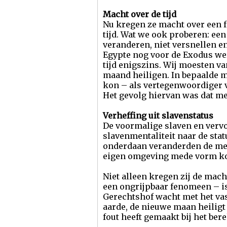
Macht over de tijd
Nu kregen ze macht over een 
tijd. Wat we ook proberen: een
veranderen, niet versnellen en
Egypte nog voor de Exodus we
tijd enigszins. Wij moesten v
maand heiligen. In bepaalde ma
kon – als vertegenwoordiger 
Het gevolg hiervan was dat m
Verheffing uit slavenstatus
De voormalige slaven en verv
slavenmentaliteit naar de st
onderdaan veranderden de men
eigen omgeving mede vorm ko
Niet alleen kregen zij de mach
een ongrijpbaar fenomeen – is
Gerechtshof wacht met het vas
aarde, de nieuwe maan heiligt 
fout heeft gemaakt bij het be