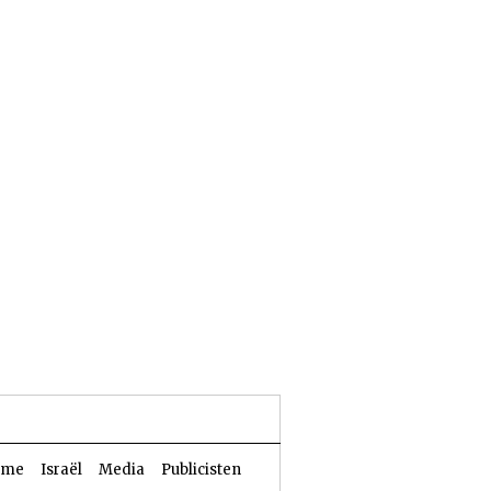
24 Aw 5786 | 07 augustus 2026
sme
Israël
Media
Publicisten