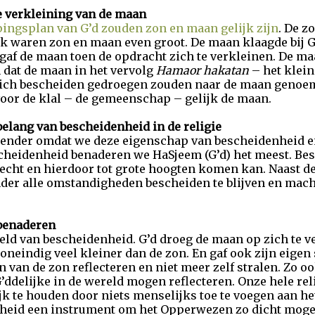
e verkleining van de maan
ingsplan van G’d zouden zon en maan gelijk zijn
. De z
k waren zon en maan even groot. De maan klaagde bij G’
 gaf de maan toen de opdracht zich te verkleinen. De m
 dat de maan in het vervolg
Hamaor hakatan
– het klein
ie zich bescheiden gedroegen zouden naar de maan geno
oor de klal – de gemeenschap – gelijk de maan.
elang van bescheidenheid in de religie
ender omdat we deze eigenschap van bescheidenheid e
cheidenheid benaderen we HaSjeem (G’d) het meest. Bes
hecht en hierdoor tot grote hoogten komen kan. Naast de
der alle omstandigheden bescheiden te blijven en mac
 benaderen
eld van bescheidenheid. G’d droeg de maan op zich te 
oneindig veel kleiner dan de zon. En gaf ook zijn eigen
 van de zon reflecteren en niet meer zelf stralen. Zo oo
G’ddelijke in de wereld mogen reflecteren. Onze hele reli
jk te houden door niets menselijks toe te voegen aan h
nheid een instrument om het Opperwezen zo dicht mogel