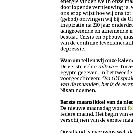
energie vinden we in onze ma
doorlopende vernieuwing is, w
ons erop wijst hoe wij ons to
(gebod) ontvingen wij bij de Ui
inspiratie na 210 jaar onderd
aangroeiende en afnemende ma
bestaat. Crisis en opbouw, ma
van de continue levensmedaill
depressie.
Waarom tellen wij onze kalend
De eerste echte
mitsva
– Tora-
Egypte gegeven. In het tweede
voorgeschreven:
"En G’d sprak
van de maanden, het is de eerst
Nisan noemen.
Eerste maansikkel van de ni
De nieuwe maansdag wordt
Ro
iedere maand. Het begin van e
verschijnen van de eerste ma
Opvallend is overigens wel, da