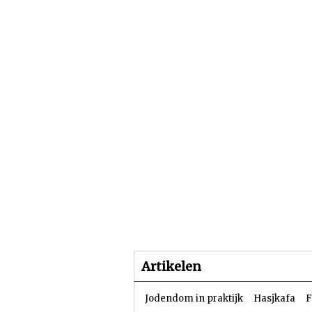
Beginpagina
Artike
Artikelen
Jodendom in praktijk
Hasjkafa
F