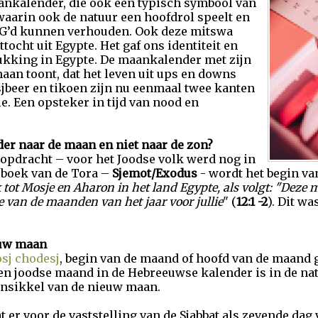
ankalender, die ook een typisch symbool van
aarin ook de natuur een hoofdrol speelt en
t G’d kunnen verhouden. Ook deze mitswa
ttocht uit Egypte. Het gaf ons identiteit en
rukking in Egypte. De maankalender met zijn
an toont, dat het leven uit ups en downs
sjbeer en tikoen zijn nu eenmaal twee kanten
e. Een opsteker in tijd van nood en
er naar de maan en niet naar de zon?
opdracht – voor het Joodse volk werd nog in
 boek van de Tora –
Sjemot/Exodus
- wordt het begin va
 tot Mosje en Aharon in het land Egypte, als volgt: "Deze
e van de maanden van het jaar voor jullie
" (
12:1 -2
). Dit wa
euw maan
sj chodesj
, begin van de maand of hoofd van de maand 
en joodse maand in de Hebreeuwse kalender is in de na
ansikkel van de nieuw maan.
t er voor de vaststelling van de Sjabbat als zevende dag