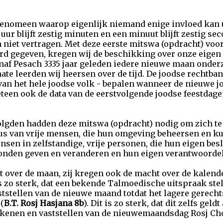
fenomeen waarop eigenlijk niemand enige invloed kan u
 uur blijft zestig minuten en een minuut blijft zestig se
 niet vertragen. Met deze eerste mitswa (opdracht) voor 
rd gegeven, kregen wij de beschikking over onze eigen
anaf Pesach 3335 jaar geleden iedere nieuwe maan onde
te leerden wij heersen over de tijd. De joodse rechtbank
van het hele joodse volk - bepalen wanneer de nieuwe 
eteen ook de data van de eerstvolgende joodse feestda
olgden hadden deze mitswa (opdracht) nodig om zich te
atus van vrije mensen, die hun omgeving beheersen en 
sen in zelfstandige, vrije personen, die hun eigen be
nden geven en veranderen en hun eigen verantwoordel
t over de maan, zij kregen ook de macht over de kalende
 zo sterk, dat een bekende Talmoedische uitspraak stel
tstellen van de nieuwe maand totdat het lagere gerechts
(
B.T. Rosj Hasjana 8b
). Dit is zo sterk, dat dit zelfs geld
rekenen en vaststellen van de nieuwemaandsdag Rosj Ch