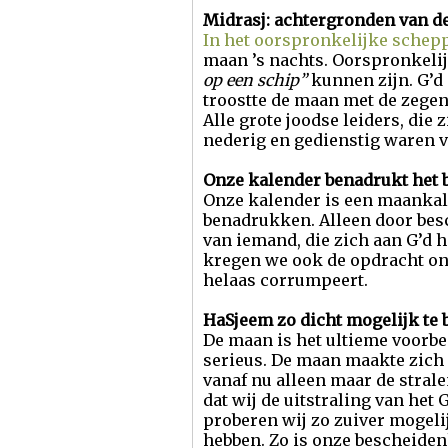
Midrasj: achtergronden van d
In het oorspronkelijke schepp
maan ’s nachts. Oorspronkelij
op een schip”
kunnen zijn. G’d
troostte de maan met de zegen
Alle grote joodse leiders, d
nederig en gedienstig waren v
Onze kalender benadrukt het b
Onze kalender is een maankal
benadrukken. Alleen door bes
van iemand, die zich aan G’d 
kregen we ook de opdracht on
helaas corrumpeert.
HaSjeem zo dicht mogelijk te
De maan is het ultieme voorbe
serieus. De maan maakte zich 
vanaf nu alleen maar de stralen
dat wij de uitstraling van het 
proberen wij zo zuiver mogeli
hebben. Zo is onze bescheide