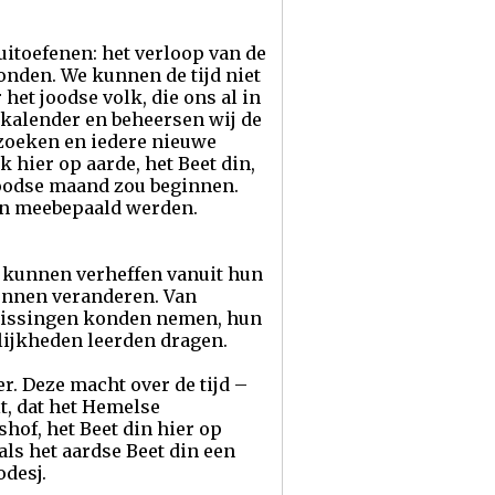
itoefenen: het verloop van de
conden. We kunnen de tijd niet
het joodse volk, die ons al in
 kalender en beheersen wij de
rzoeken en iedere nieuwe
 hier op aarde, het Beet din,
joodse maand zou beginnen.
gen meebepaald werden.
 kunnen verheffen vanuit hun
kunnen veranderen. Van
slissingen konden nemen, hun
ijkheden leerden dragen.
r. Deze macht over de tijd –
t, dat het Hemelse
hof, het Beet din hier op
t als het aardse Beet din een
odesj.