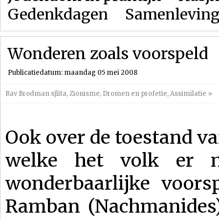
Gedenkdagen
Samenlevin
Wonderen zoals voorspeld
Publicatiedatum: maandag 05 mei 2008
Rav Brodman sjlita
,
Zionisme
,
Dromen en profetie
,
Assimilatie
»
Ook over de toestand van
welke het volk er n
wonderbaarlijke voorsp
Ramban (Nachmanides) h