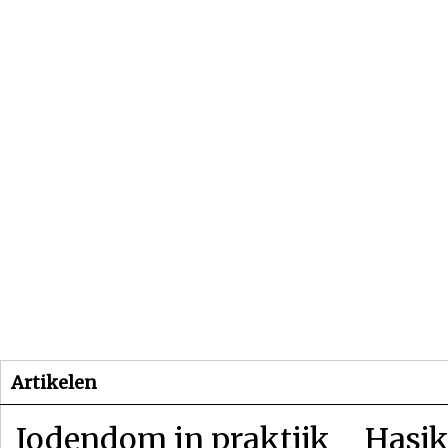
Beginpagina
Artikelen
Dossiers
Artikelen
Jodendom in praktijk
Hasjk