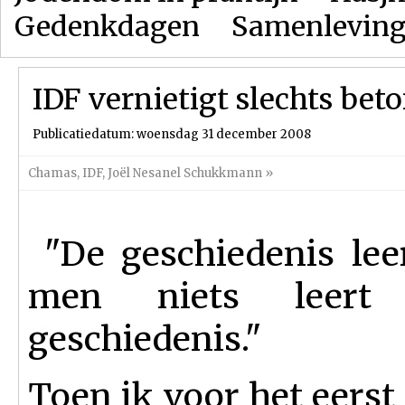
Gedenkdagen
Samenlevin
IDF vernietigt slechts beton
Publicatiedatum: woensdag 31 december 2008
Chamas
,
IDF
,
Joël Nesanel Schukkmann
»
"De geschiedenis leer
men niets leer
geschiedenis."
Toen ik voor het eerst