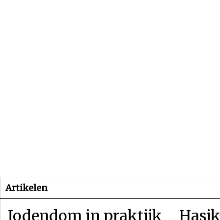
Beginpagina
Artikelen
Dossiers
Artikelen
Jodendom in praktijk
Hasjk