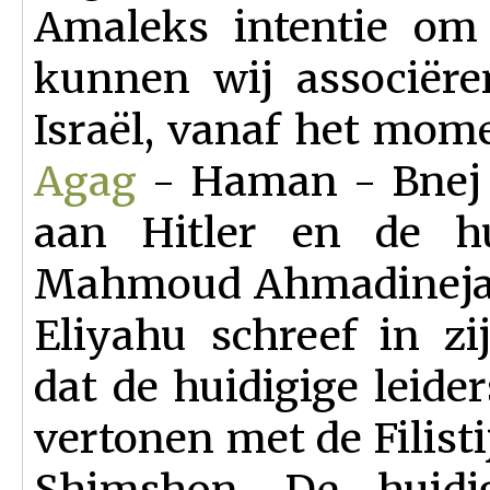
Amaleks intentie om 
kunnen wij associëre
Israël, vanaf het mom
Agag
- Haman - Bnej J
aan Hitler en de hu
Mahmoud Ahmadinejad
Eliyahu schreef in zi
dat de huidigige leid
vertonen met de Filist
Shimshon. De huidi