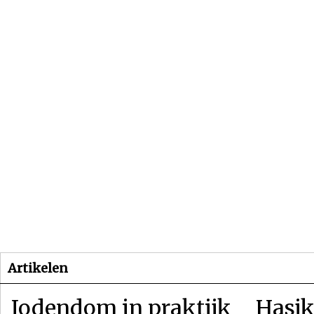
Beginpagina
Artikelen
Dossiers
Artikelen
Jodendom in praktijk
Hasjk