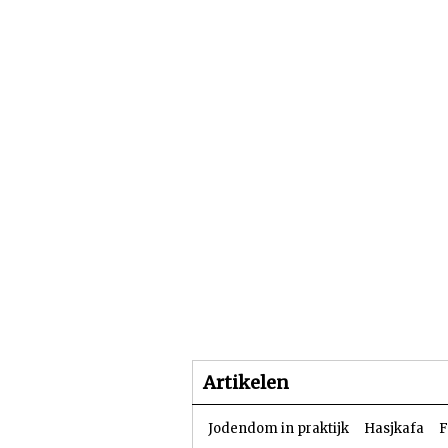
Beginpagina
Artike
Artikelen
Jodendom in praktijk
Hasjkafa
F