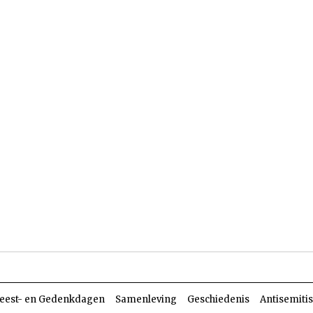
len
Dossiers
Parasja
eest- en Gedenkdagen
Samenleving
Geschiedenis
Antisemiti