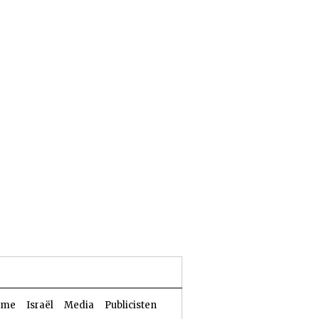
23 Aw 5786 | 06 augustus 2026
sme
Israël
Media
Publicisten