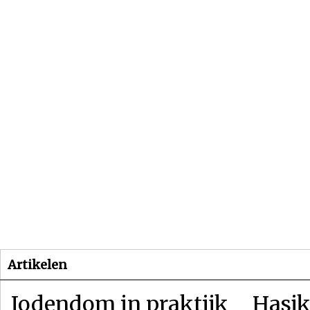
Beginpagina
Artikelen
Dossiers
Artikelen
Jodendom in praktijk
Hasjk