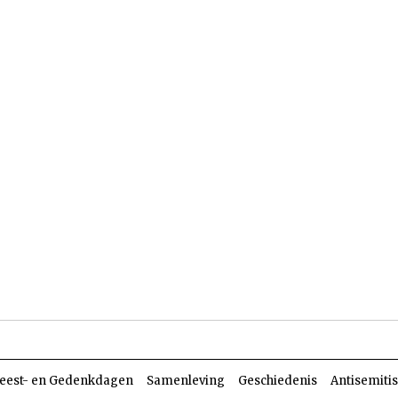
len
Dossiers
Parasja
eest- en Gedenkdagen
Samenleving
Geschiedenis
Antisemiti