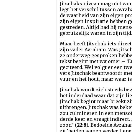
Jitschaks niveau mag niet wor
legt het verschil tussen Avra
de waarheid van zijn eigen pr
zijn eigen inspiratie hebben g
gestreden. Altijd had hij men
gebruikelijk waren in zijn tijd
Maar heeft Jitschak iets direc
zijn vader Avraham. Was Jitsch
ze onderweg gesproken hebben,
tekst begint met wajomer – ‘En 
geciteerd. Wel volgt er een tw
vers Jitschak beantwoordt met: “
vuur en het hout, maar waar is
Jitschak wordt zich steeds bew
het inderdaad waar dat zijn li
Jitschak begint maar breekt zi
uitbrengen. Jitschak was beke
zou culmineren in een mensoff
derde keer en vraagt indirect.
zoon” (
22:8
). Bedoelde Avraham
zij ‘beiden samen verder liepe