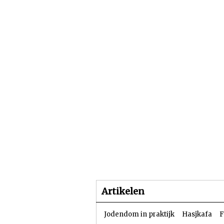
Beginpagina
Artike
Artikelen
Jodendom in praktijk
Hasjkafa
F