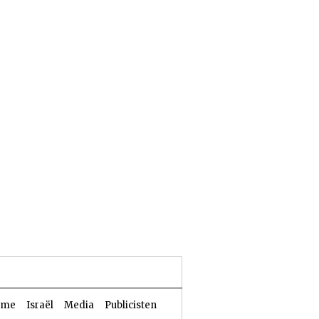
24 Aw 5786 | 07 augustus 2026
sme
Israël
Media
Publicisten