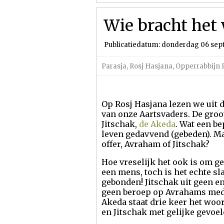
Wie bracht het 
Publicatiedatum: donderdag 06 sep
Parasja
,
Rosj Hasjana
,
Opperrabbijn R
Op Rosj Hasjana lezen we uit d
van onze Aartsvaders. De groo
Jitschak,
de Akeda
. Wat een be
leven gedavvend (gebeden). Ma
offer, Avraham of Jitschak?
Hoe vreselijk het ook is om ge
een mens, toch is het echte sl
gebonden! Jitschak uit geen enk
geen beroep op Avrahams medel
Akeda staat drie keer het woo
en Jitschak met gelijke gevoe