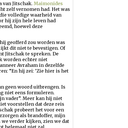
 van Jitschak.
Maimonides
cht zelf vernomen had. Het was
die volledige waarheid van
r hij zijn hele leven had
reemd, hoewel deze
t hij geofferd zou worden was
kt dit niet te bevestigen. Of
t Jitschak te spreken. De
ak worden echter niet
 wanneer Avraham in dezelfde
n: “En hij zei: ‘Zie hier is het
kan geen woord uitbrengen. Is
ag niet eens formuleren.
jn vader”. Meer kan hij niet
et voorstellen dat deze reis
tschak probeert het voor een
erzorgen als brandoffer, mijn
 we verder kijken, zien we dat
ht helemaal niet zal