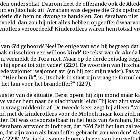
den onderschat. Daarom heet de offerande ook de Akeda
ham en Jitschak uit. Avraham was degene die G’ds opdra
ofetie die hem nu dwong te handelen. Zou Avraham niet 
evoeld, dan zou hij niet alles hebben opgeofferd waarvoo
senoffers veroordeeld! Kinderoffers waren hem totaal v
.
t van G’d gehoord? Nee! De enige van wie hij begreep da
ak misschien een willoos kind? De tekst van de Akeda lij
 vermeldt de Tora niet. Maar op de derde reisdag begin
hij sprak tot zijn vader’ (
22:7
). De woorden van Jitsch
eede wajomer: wajomer avi (en hij zei: mijn vader). Pas
Hier ben ik”, is Jitschak in staat zijn vraag te formulere
 het lam voor het brandoffer?” (
22:7
).
uster van de situatie. Eerst opent hij zijn mond maar 
eve vader hem naar de slachtbank leidt? Hij kan zijn vra
jn vraag middenin af. De tweede keer zegt hij alleen “Mi
nd met de kinderoffers voor de Moloch maar kon zich ni
er. Dit was onvoorstelbaar in het huis van Avraham. Ji
 Avraham antwoordt indirect, dat “G’d Zelf het lam zal v
, dat zijn zoon als brandoffer gebracht zou worden? Als
n’ (
22:8
). Wat is dat, samenlopen, als een van hen wellic