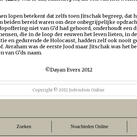
n lopen betekent dat zelfs toen Jitschak begreep, dat hi
en beiden bereid waren om deze onbegrijpelijke opdracht 
lfopoffering niet van G’d had gehoord, onderhoudt een d
ensen, die in de loop der eeuwen het leven lieten, in de
itie en gedurende de Holocaust, hadden zelf ook nooit g
. Avraham was de eerste Jood maar Jitschak was het beg
en van G’ds naam.
©Dayan Evers 2012
Copyright © 2012 Jodendom Online
Zoeken
Noachieden Online