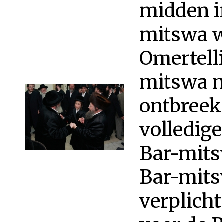
midden i
mitswa w
Omertelli
mitswa m
ontbreek
volledige
Bar-mitsw
Bar-mits
verplicht