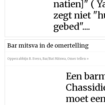
natien]" ( 
zegt niet "
gebed"....
Bar mitsva in de omertelling
Opperrabbijn R. Evers
,
Bar/Bat Mitswa
,
Omer tellen
»
Een barm
Chassidi
moet een