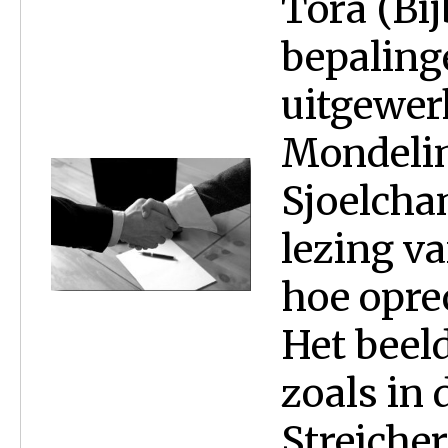
Tora (Bij
bepaling
uitgewer
Mondelin
Sjoelchan
lezing va
hoe oprec
Het beeld
zoals in 
Streicher