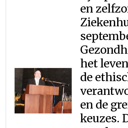
en zelfzo
Ziekenhu
septembe
Gezondhe
het leve
de ethisc
verantwo
en de gr
keuzes. 