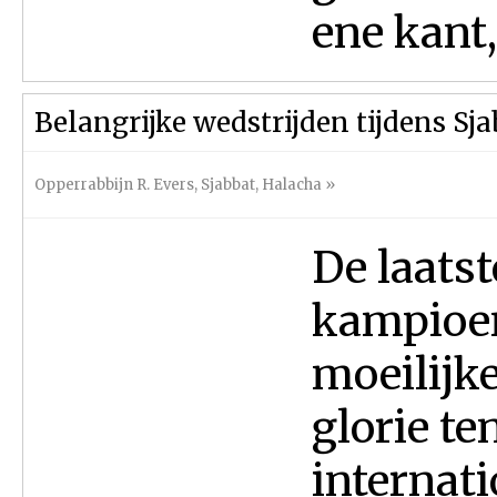
ene kant,
Belangrijke wedstrijden tijdens Sja
Opperrabbijn R. Evers
,
Sjabbat
,
Halacha
»
De laats
kampioe
moeilijk
glorie te
internati