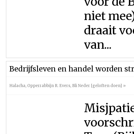
voor de 
niet mee
draait v
van...
Bedrijfsleven en handel worden st
Halacha
,
Opperrabbijn R. Evers
,
Bli Neder [geloften doen]
»
Misjpatie
voorschri