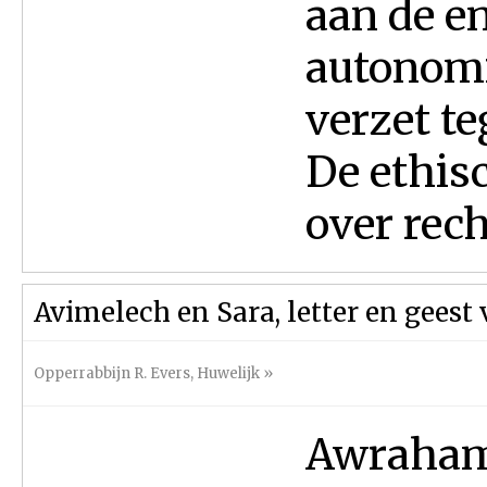
aan de en
autonomi
verzet t
De ethis
over rech
Avimelech en Sara, letter en geest
Opperrabbijn R. Evers
,
Huwelijk
»
Awraham 