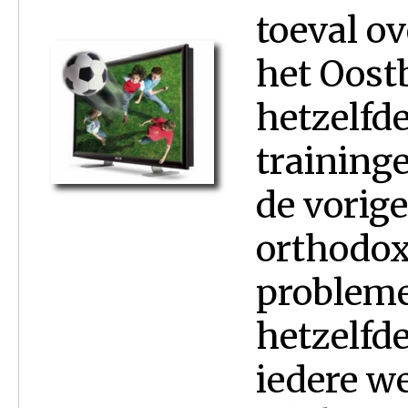
toeval ov
het Oost
hetzelfd
traininge
de vorige
orthodox
probleme
hetzelfd
iedere we