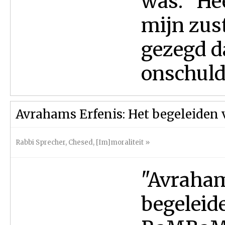
was: “Hee
mijn zust
gezegd da
onschuld 
Avrahams Erfenis: Het begeleiden 
Rabbi Sprecher
,
Chesed
,
[Im]moraliteit
»
"Avraham
begeleide