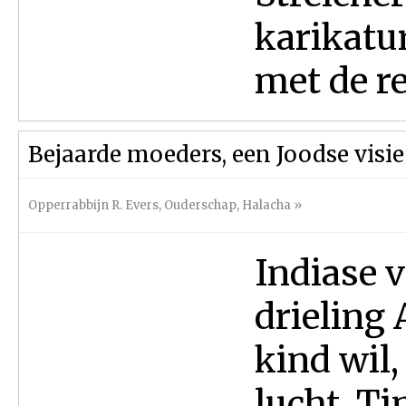
karikatu
met de rea
Bejaarde moeders, een Joodse visie
Opperrabbijn R. Evers
,
Ouderschap
,
Halacha
»
Indiase v
drieling
kind wil,
lucht. T