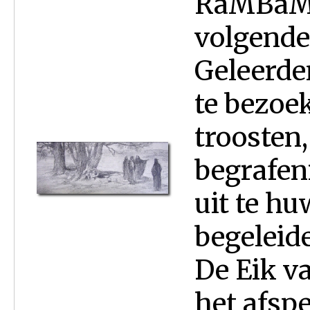
RaMBaM sc
volgende
Geleerde
te bezoe
troosten
begrafeni
uit te hu
begeleid
De Eik v
het afspe