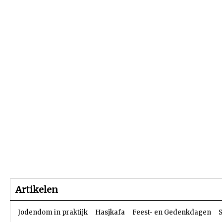
Beginpagina
Artikelen
Dossiers
Artikelen
Jodendom in praktijk
Hasjkafa
Feest- en Gedenkdagen