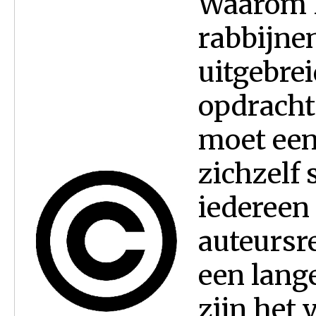
Waarom h
rabbijne
uitgebrei
opdracht 
moet een
zichzelf 
iedereen 
auteursr
een lang
zijn het 