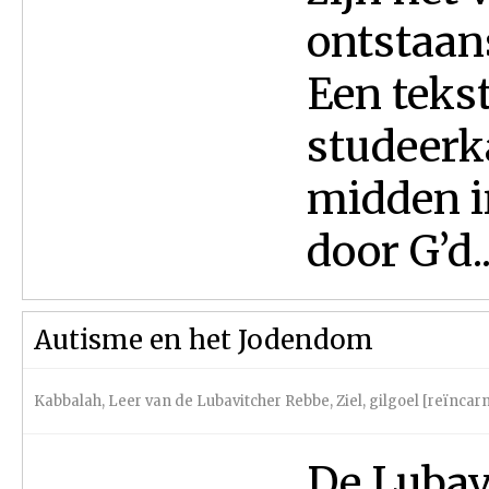
ontstaans
Een tekst
studeerk
midden i
door G’d..
Autisme en het Jodendom
Kabbalah
,
Leer van de Lubavitcher Rebbe
,
Ziel, gilgoel [reïnca
De Lubav