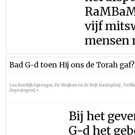
RaMBaM g
vijf mit
mensen m
Bad G-d toen Hij ons de Torah gaf?
Lea Reedijk-Sprenger
,
De Misjkan en de Bejt Hamiqdasj
,
Tefil
Zegeningen]
»
Bij het gev
G-d het geb