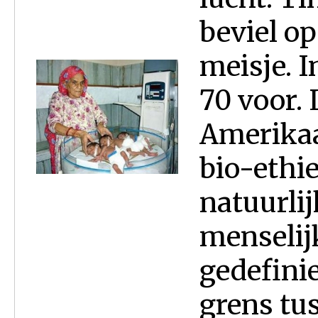
beviel op
meisje. 
70 voor. 
Amerikaa
bio-ethie
natuurlij
menselij
gedefinie
grens tu