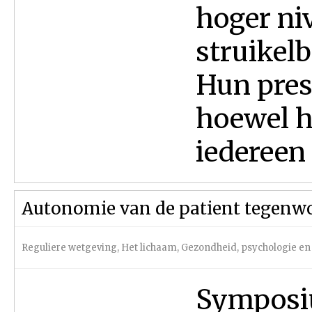
hoger ni
struikel
Hun pres
hoewel h
iedereen d
Autonomie van de patient tegenw
Reguliere wetgeving
,
Het lichaam
,
Gezondheid, psychologie en
Symposiu