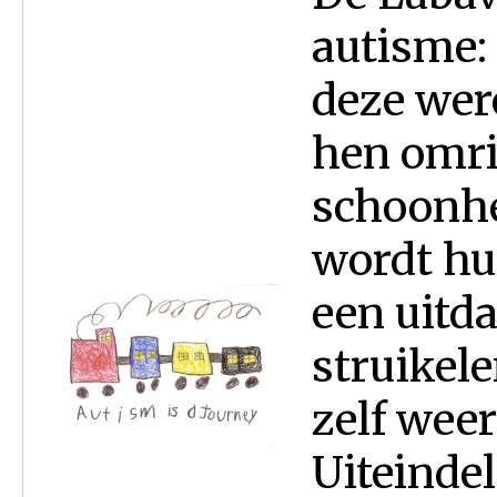
autisme:
deze were
hen omri
schoonhei
wordt hu
een uitd
struikele
zelf weer
Uiteinde