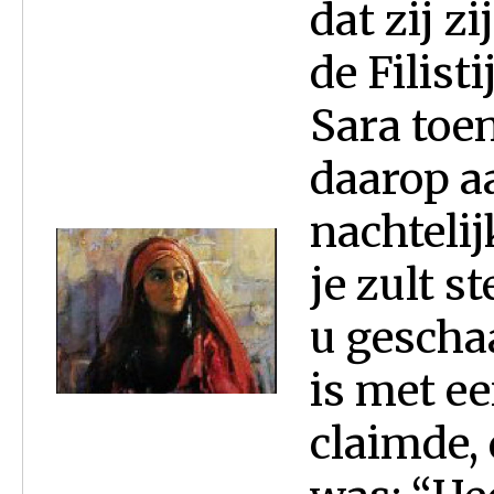
dat zij z
de Filist
Sara toe
daarop a
nachtelij
je zult 
u geschaa
is met e
claimde, 