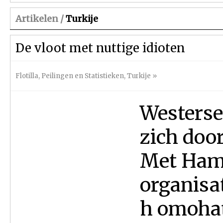
Artikelen /
Turkije
De vloot met nuttige idioten
Flotilla
,
Peilingen en Statistieken
,
Turkije
»
Westerse
zich door
Met Hama
organisa
h omohat