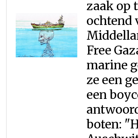
zaak op 
ochtend 
Middella
Free Gaza
marine 
ze een g
een boyc
antwoord
boten: "