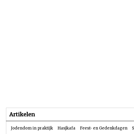
Beginpagina
Artikelen
Dossiers
Artikelen
Jodendom in praktijk
Hasjkafa
Feest- en Gedenkdagen