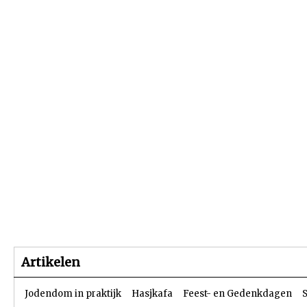
Beginpagina
Artikelen
Dossiers
Artikelen
Jodendom in praktijk
Hasjkafa
Feest- en Gedenkdagen