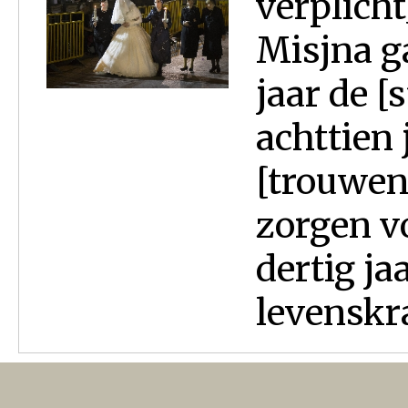
verplicht
Misjna ga
jaar de [
achttien
[trouwen]
zorgen v
dertig ja
levenskra