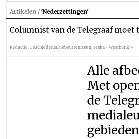
Artikelen /
'Nederzettingen'
Columnist van de Telegraaf moet 
Redactie
,
Geschiedenis/Gebeurtenissen
,
Yesha - Westbank
»
Alle afb
Met open
de Telegr
medialeu
gebieden