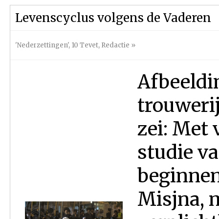
Levenscyclus volgens de Vaderen
'Nederzettingen'
,
10 Tevet
,
Redactie
»
Afbeeldi
trouweri
zei: Met 
studie v
beginnen
Misjna, m