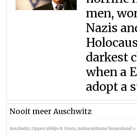
men, wom
Nazis and
Holocaus
darkest 
when a E
adopt a s
Nooit meer Auschwitz
Auschwitz
,
Opperrabbijn R. Evers
,
Antisemitisme binnenland
»