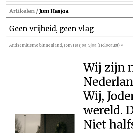
Artikelen /
Jom Hasjoa
Geen vrijheid, geen vlag
Antisemitisme binnenland
,
Jom Hasjoa
,
Sjoa (Holocaust)
»
Wij zijn 
Nederlan
Wij, Jode
wereld. D
Niet half