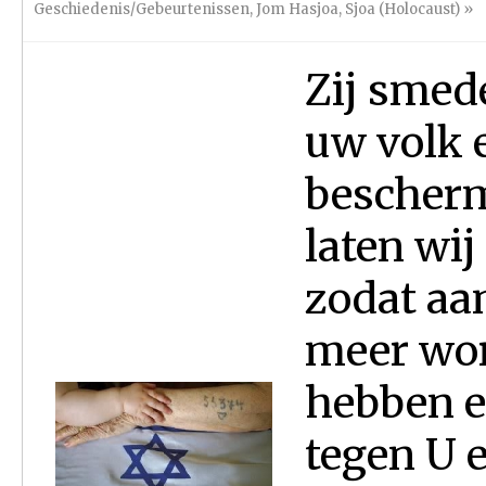
Geschiedenis/Gebeurtenissen
,
Jom Hasjoa
,
Sjoa (Holocaust)
»
Zij smede
uw volk 
bescherm
laten wij
zodat aa
meer wor
hebben e
tegen U 