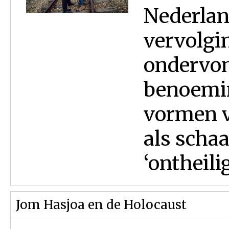
Nederland
vervolgin
ondervon
benoemin
vormen v
als scha
‘ontheilig
Jom Hasjoa en de Holocaust