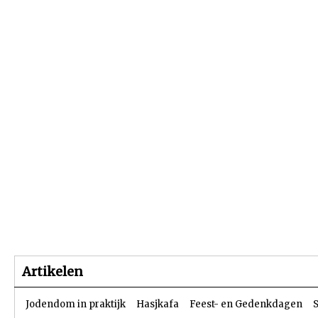
Beginpagina
Artikelen
Dossiers
Artikelen
Jodendom in praktijk
Hasjkafa
Feest- en Gedenkdagen