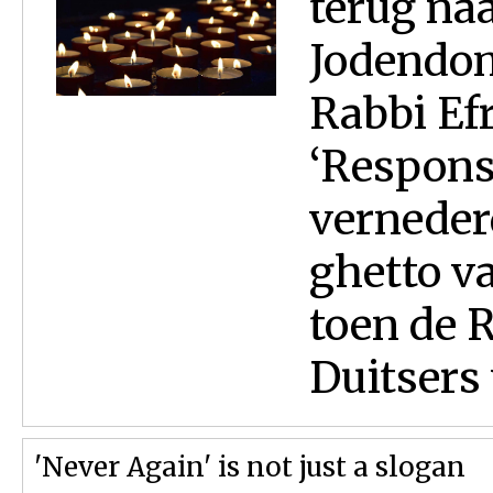
terug na
Jodendom
Rabbi Efr
‘Respons
vernederd
ghetto v
toen de R
Duitsers 
'Never Again' is not just a slogan