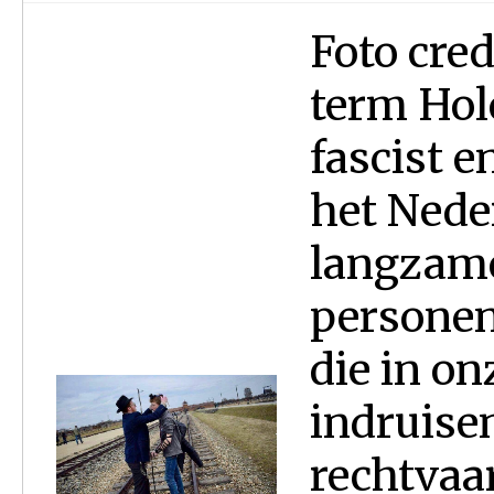
Foto credits: COL
term Hol
fascist e
het Nede
langzam
personen 
die in on
indruise
rechtvaa