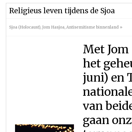
Religieus leven tijdens de Sjoa
Sjoa (Holocaust)
,
Jom Hasjoa
,
Antisemitisme binnenland
»
Met Jom H
het gehe
juni) en T
national
van beide
gaan onz