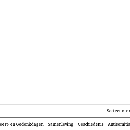
len
Dossiers
Parasja
Sorteer op:
eest- en Gedenkdagen
Samenleving
Geschiedenis
Antisemiti