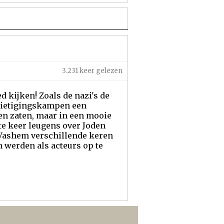
3.231 keer gelezen
d kijken! Zoals de nazi's de
rnietigingskampen een
en zaten, maar in een mooie
te keer leugens over Joden
d Vashem verschillende keren
 werden als acteurs op te