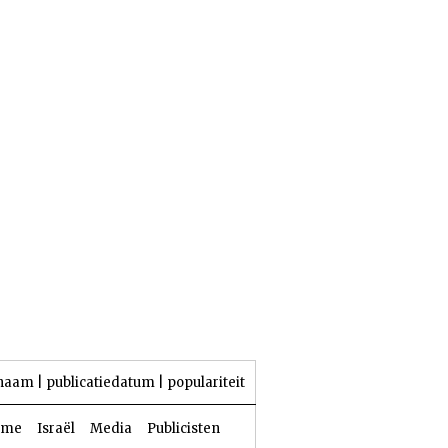
23 Aw 5786 | 06 augustus 2026
naam
|
publicatiedatum
|
populariteit
sme
Israël
Media
Publicisten