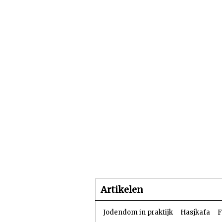
Beginpagina
Artike
Artikelen
Jodendom in praktijk
Hasjkafa
F