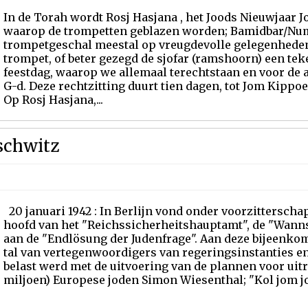
In de Torah wordt Rosj Hasjana , het Joods Nieuwjaar
waarop de trompetten geblazen worden; Bamidbar/Nume
trompetgeschal meestal op vreugdevolle gelegenheden k
trompet, of beter gezegd de sjofar (ramshoorn) een te
feestdag, waarop we allemaal terechtstaan en voor de 
G-d. Deze rechtzitting duurt tien dagen, tot Jom Kippo
Op Rosj Hasjana,...
schwitz
20 januari 1942 : In Berlijn vond onder voorzittersch
hoofd van het "Reichssicherheitshauptamt", de "Wann
aan de "Endlösung der Judenfrage". Aan deze bijeenk
tal van vertegenwoordigers van regeringsinstanties e
belast werd met de uitvoering van de plannen voor uitr
miljoen) Europese joden Simon Wiesenthal; "Kol jom jo