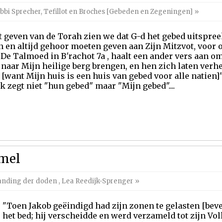
bbi Sprecher
,
Tefillot en Broches [Gebeden en Zegeningen]
»
et geven van de Torah zien we dat G-d het gebed uitspre
n en altijd gehoor moeten geven aan Zijn Mitzvot, voor 
. De Talmoed in B'rachot 7a , haalt een ander vers aan om
e naar Mijn heilige berg brengen, en hen zich laten verh
[want Mijn huis is een huis van gebed voor alle natien]"
k zegt niet "hun gebed" maar "Mijn gebed"....
emel
tanding der doden
,
Lea Reedijk-Sprenger
»
"Toen Jakob geëindigd had zijn zonen te gelasten [bevel
het bed; hij verscheidde en werd verzameld tot zijn Vol