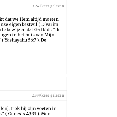
3.241 keer gelezen
ekt dat we Hem altijd moeten
onze eigen bestwil ( D'varim
 te bewijzen dat G-d bidt: "Ik
eugen in het huis van Mijn
 ( Yashayahu 56:7 ). De
2.999 keer gelezen
en], trok hij zijn voeten in
k" ( Genesis 49:33 ). Men