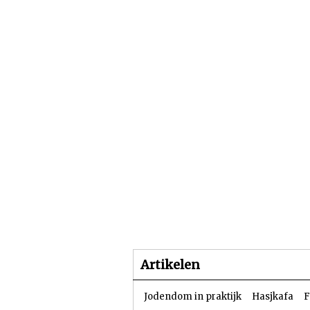
Beginpagina
Artike
Artikelen
Jodendom in praktijk
Hasjkafa
F