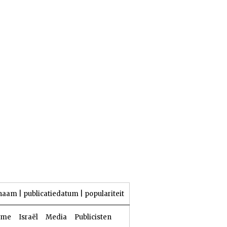
26 Aw 5786 | 09 augustus 2026
naam
|
publicatiedatum
|
populariteit
sme
Israël
Media
Publicisten