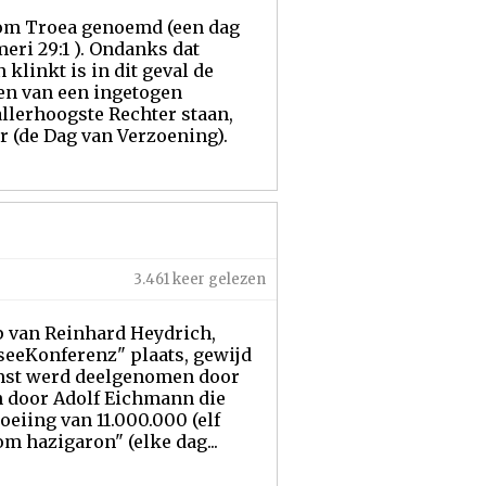
 Jom Troea genoemd (een dag
ri 29:1 ). Ondanks dat
linkt is in dit geval de
ken van een ingetogen
allerhoogste Rechter staan,
er (de Dag van Verzoening).
3.461 keer gelezen
ap van Reinhard Heydrich,
seeKonferenz" plaats, gewijd
omst werd deelgenomen door
n door Adolf Eichmann die
oeiing van 11.000.000 (elf
m hazigaron" (elke dag...