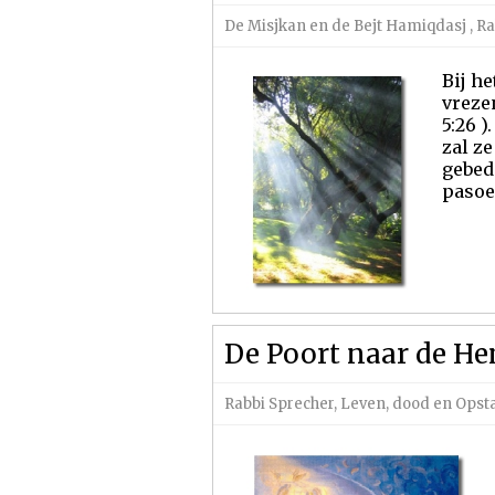
De Misjkan en de Bejt Hamiqdasj
,
Ra
Bij h
vreze
5:26 )
zal z
gebed 
pasoe
De Poort naar de H
Rabbi Sprecher
,
Leven, dood en Ops