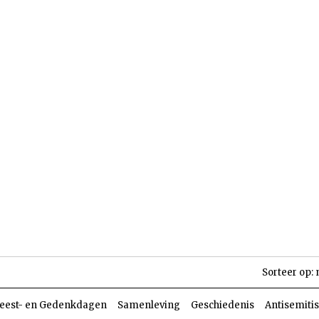
len
Dossiers
Parasja
Sorteer op:
eest- en Gedenkdagen
Samenleving
Geschiedenis
Antisemiti