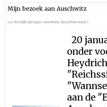
Mijn bezoek aan Auschwitz
Lea Reedijk-Sprenger
,
Auschwitz
,
Sjoa (Holocaust)
»
20 januar
onder vo
Heydrich
"Reichss
"Wannsee
aan de "