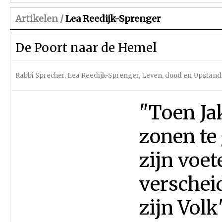
Artikelen /
Lea Reedijk-Sprenger
De Poort naar de Hemel
Rabbi Sprecher
,
Lea Reedijk-Sprenger
,
Leven, dood en Opstan
"Toen Ja
zonen te 
zijn voet
verschei
zijn Volk