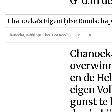
G-d.In de
Chanoeka's Eigentijdse Boodscha
Chanoeka
,
Rabbi Sprecher
,
Lea Reedijk-Sprenger
»
Chanoek
overwinn
en de Hel
eigen Vo
gunst te 