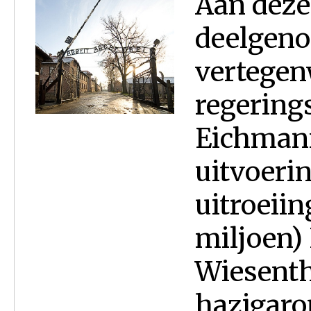
Aan deze
deelgeno
vertegen
regering
Eichmann
uitvoeri
uitroeiin
miljoen)
Wiesenth
hazigaron