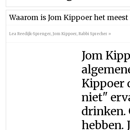
Waarom is Jom Kippoer het meest 
Lea Reedijk-Sprenger
,
Jom Kippoer
,
Rabbi Sprecher
»
Jom Kippo
algemene
Kippoer 
niet" erv
drinken. 
hebben. J