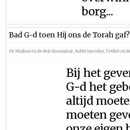
borg...
Bad G-d toen Hij ons de Torah gaf?
De Misjkan en de Bejt Hamiqdasj
,
Rabbi Sprecher
,
Tefillot en 
Bij het gev
G-d het geb
altijd moete
moeten geve
onze eigen b