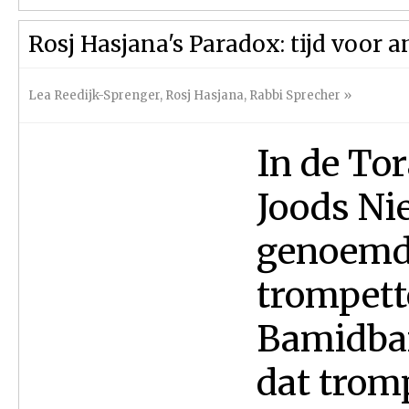
Rosj Hasjana's Paradox: tijd voor a
Lea Reedijk-Sprenger
,
Rosj Hasjana
,
Rabbi Sprecher
»
In de Tor
Joods Ni
genoemd 
trompett
Bamidbar
dat trom