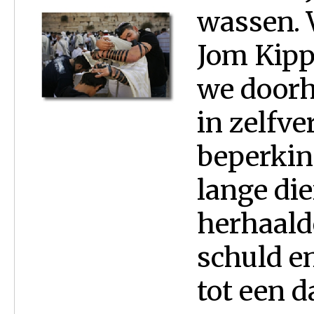
wassen. 
Jom Kipp
we doorh
in zelfv
beperkin
lange di
herhaald
schuld e
tot een d