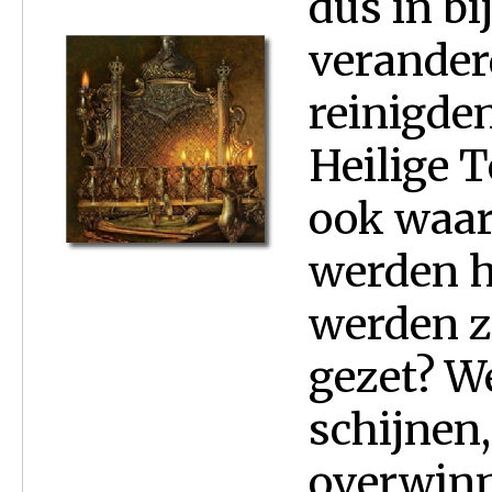
dus in bi
veranderd
reinigde
Heilige T
ook waar
werden h
werden z
gezet? We
schijnen,
overwinn