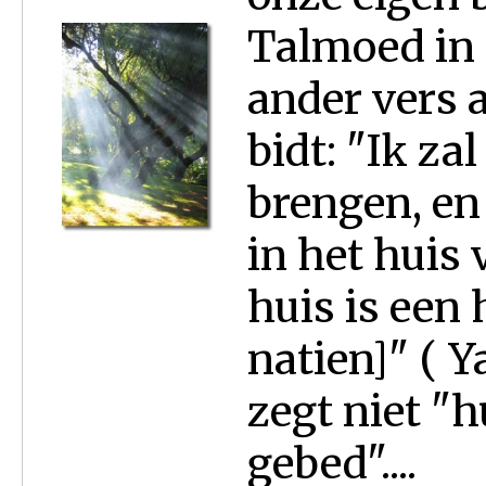
Talmoed in B
ander vers 
bidt: "Ik za
brengen, en
in het huis
huis is een 
natien]" ( 
zegt niet "
gebed"....