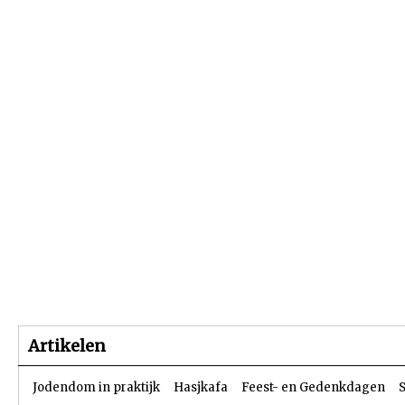
Beginpagina
Artikelen
Dossiers
Artikelen
Jodendom in praktijk
Hasjkafa
Feest- en Gedenkdagen