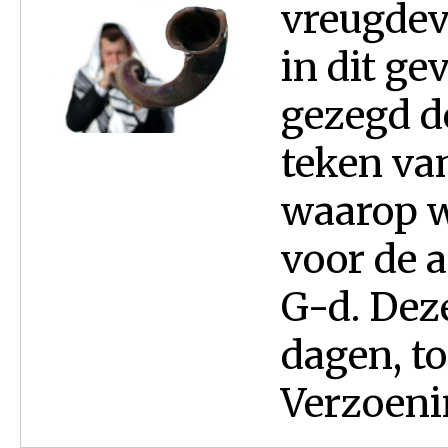
vreugdev
in dit ge
gezegd d
teken va
waarop w
voor de a
G-d. Deze
dagen, t
Verzoenin