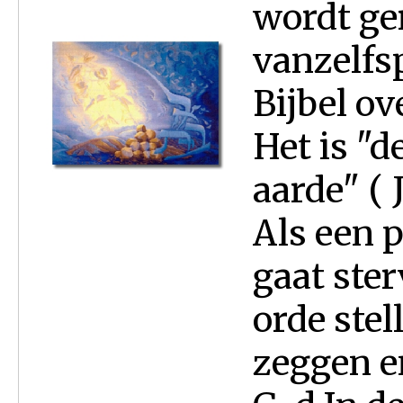
wordt ge
vanzelfs
Bijbel o
Het is "d
aarde" ( 
Als een 
gaat ster
orde stel
zeggen e