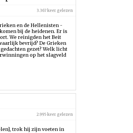
3.367 keer gelezen
ieken en de Hellenisten -
komen bij de heidenen. Er is
oort. We reinigden het Beit
aarlijk bevrijd? De Grieken
 gedachten gezet? Welk licht
verwinningen op het slagveld
2.995 keer gelezen
en], trok hij zijn voeten in