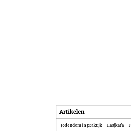
Beginpagina
Artike
Artikelen
Jodendom in praktijk
Hasjkafa
F