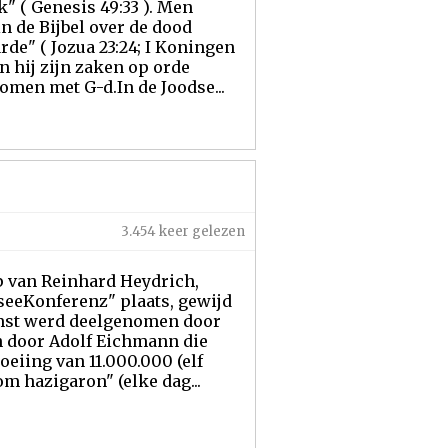
k" ( Genesis 49:33 ). Men
 de Bijbel over de dood
rde" ( Jozua 23:24; I Koningen
n hij zijn zaken op orde
komen met G-d.In de Joodse...
3.454 keer gelezen
ap van Reinhard Heydrich,
seeKonferenz" plaats, gewijd
omst werd deelgenomen door
n door Adolf Eichmann die
oeiing van 11.000.000 (elf
m hazigaron" (elke dag...