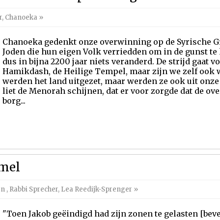
r
,
Chanoeka
»
Chanoeka gedenkt onze overwinning op de Syrische Gr
Joden die hun eigen Volk verriedden om in de gunst te 
dus in bijna 2200 jaar niets veranderd. De strijd gaat v
Hamikdash, de Heilige Tempel, maar zijn we zelf ook w
werden het land uitgezet, maar werden ze ook uit onze
liet de Menorah schijnen, dat er voor zorgde dat de o
borg...
emel
en
,
Rabbi Sprecher
,
Lea Reedijk-Sprenger
»
"Toen Jakob geëindigd had zijn zonen te gelasten [bevel