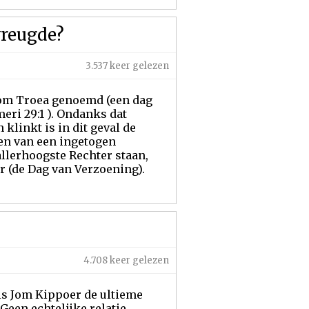
vreugde?
3.537 keer gelezen
 Jom Troea genoemd (een dag
ri 29:1 ). Ondanks dat
linkt is in dit geval de
ken van een ingetogen
allerhoogste Rechter staan,
er (de Dag van Verzoening).
4.708 keer gelezen
is Jom Kippoer de ultieme
 Geen echtelijke relatie