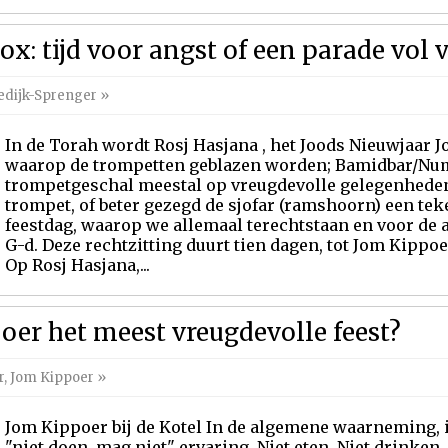
ox: tijd voor angst of een parade vol 
edijk-Sprenger
»
In de Torah wordt Rosj Hasjana , het Joods Nieuwjaar
waarop de trompetten geblazen worden; Bamidbar/Nume
trompetgeschal meestal op vreugdevolle gelegenheden k
trompet, of beter gezegd de sjofar (ramshoorn) een te
feestdag, waarop we allemaal terechtstaan en voor de 
G-d. Deze rechtzitting duurt tien dagen, tot Jom Kippo
Op Rosj Hasjana,...
er het meest vreugdevolle feest?
r
,
Jom Kippoer
»
Jom Kippoer bij de Kotel In de algemene waarneming, 
"niet doen, mag niet" ervaring. Niet eten. Niet drinken.