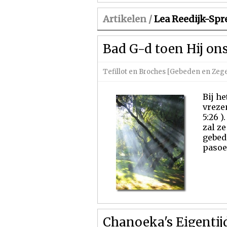
Artikelen /
Lea Reedijk-Spr
Bad G-d toen Hij ons
Tefillot en Broches [Gebeden en Zeg
Bij h
vreze
5:26 )
zal z
gebed 
pasoe
Chanoeka's Eigenti