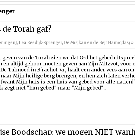
enger
 de Torah gaf?
eningen]
,
Lea Reedijk-Sprenger
,
De Misjkan en de Bejt Hamiqdasj
»
et geven van de Torah zien we dat G-d het gebed uitspre
n en altijd gehoor moeten geven aan Zijn Mitzvot, voor 
. De Talmoed in B'rachot 7a , haalt een ander vers aan om
e naar Mijn heilige berg brengen, en hen zich laten verh
[want Mijn huis is een huis van gebed voor alle natien]"
k zegt niet "hun gebed" maar "Mijn gebed"....
jdse Boodschap: we mogen NIET wan