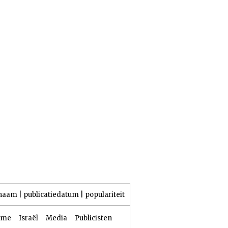
23 Aw 5786 | 06 augustus 2026
naam
|
publicatiedatum
|
populariteit
sme
Israël
Media
Publicisten