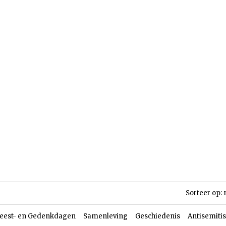
len
Dossiers
Parasja
Sorteer op:
eest- en Gedenkdagen
Samenleving
Geschiedenis
Antisemiti