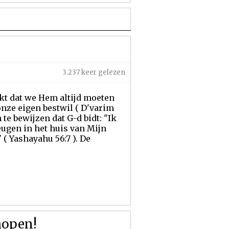
3.237 keer gelezen
ekt dat we Hem altijd moeten
onze eigen bestwil ( D'varim
 te bewijzen dat G-d bidt: "Ik
eugen in het huis van Mijn
 ( Yashayahu 56:7 ). De
hopen!