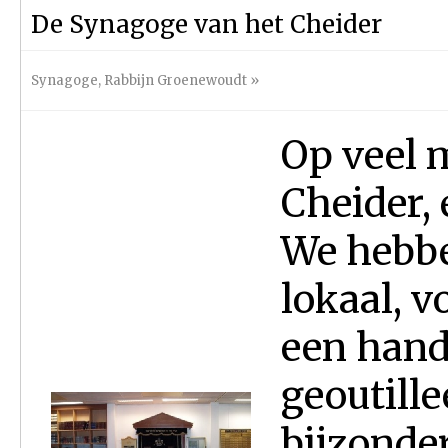
De Synagoge van het Cheider
Synagoge
,
Rabbijn Groenewoudt
»
Op veel 
Cheider, 
We hebbe
lokaal, v
een hand
geoutille
bijzonder