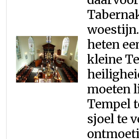
Tabernak
woestijn
heten ee
kleine T
heilighei
moeten l
Tempel t
sjoel te 
ontmoeti