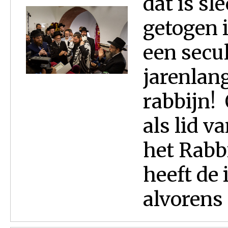
dat is sl
getogen 
een secul
jarenlang
rabbijn!
als lid v
het Rabbi
heeft de 
alvorens d