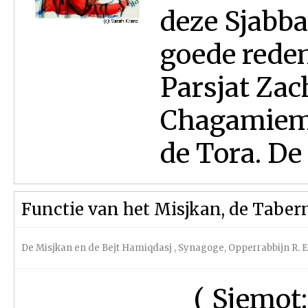
deze Sjabbat
goede reden
Parsjat Zac
Chagamiem,
de Tora. De 
Functie van het Misjkan, de Taber
De Misjkan en de Bejt Hamiqdasj
,
Synagoge
,
Opperrabbijn R. 
( Sjemot: