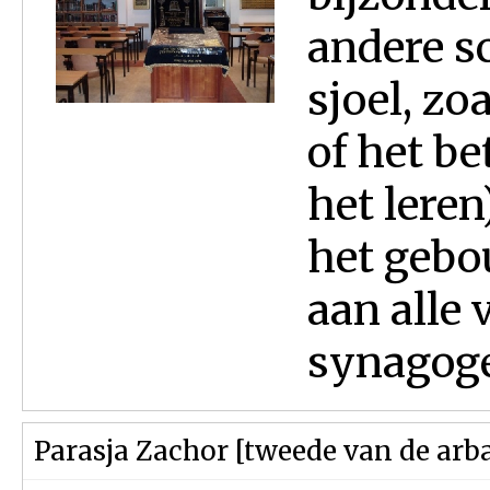
andere s
sjoel, z
of het b
het leren
het gebou
aan alle
synagoge 
Parasja Zachor [tweede van de arba