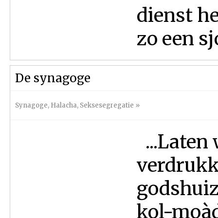
dienst he
zo een sj
De synagoge
Synagoge
,
Halacha
,
Seksesegregatie
»
...Laten 
verdrukk
godshuize
kol-moàde