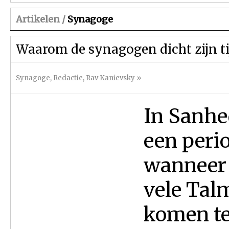
Artikelen /
Synagoge
Waarom de synagogen dicht zijn t
Synagoge
,
Redactie
,
Rav Kanievsky
»
In Sanhed
een peri
wanneer 
vele Tal
komen te 