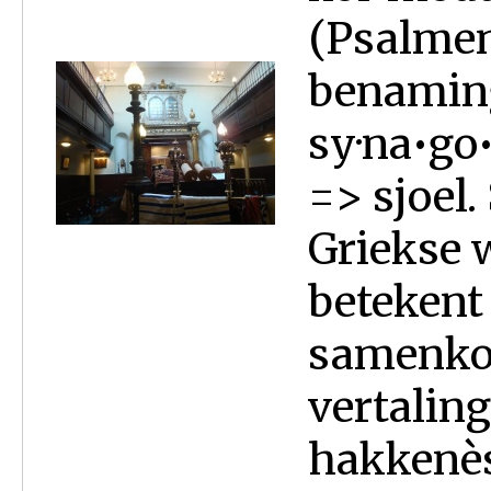
(Psalmen
benaming
sy·na•go
=> sjoel
Griekse 
betekent
samenkom
vertalin
hakkenèsè