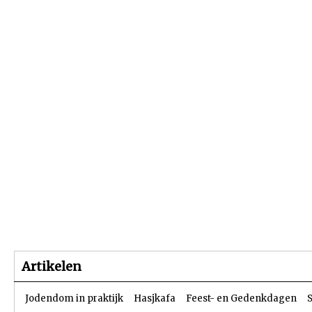
Beginpagina
Artikelen
Dossiers
Artikelen
Jodendom in praktijk
Hasjkafa
Feest- en Gedenkdagen