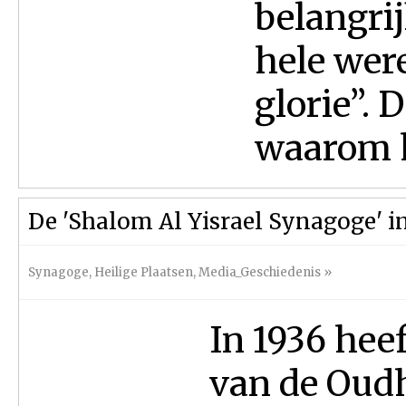
belangrij
hele were
glorie”. 
waarom h
De 'Shalom Al Yisrael Synagoge' in
Synagoge
,
Heilige Plaatsen
,
Media_Geschiedenis
»
In 1936 hee
van de Oudh