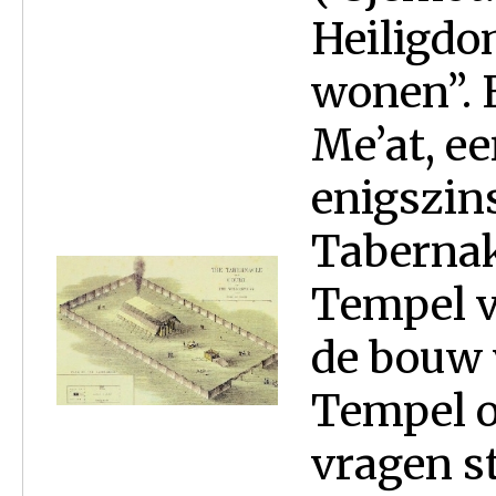
Heiligdo
wonen”. 
Me’at, ee
enigszin
Tabernak
Tempel v
de bouw 
Tempel o
vragen st