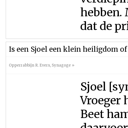
hebben. 
dat de pr
Is een Sjoel een klein heiligdom o
Opperrabbijn R. Evers
,
Synagoge
»
Sjoel [s
Vroeger 
Beet ham
daarvoor