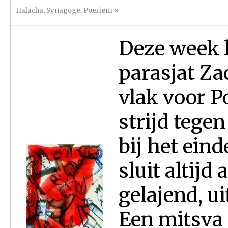
Halacha
,
Synagoge
,
Poeriem
»
Deze week l
parasjat Za
vlak voor P
strijd tege
bij het ein
sluit altijd
gelajend, ui
Een mitsva 