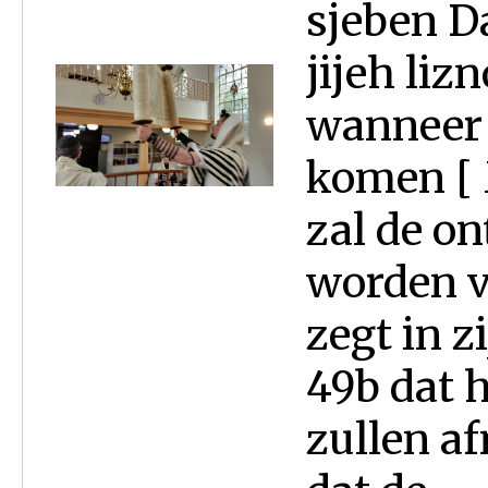
sjeben D
jijeh lizn
wanneer 
komen [ 
zal de o
worden vo
zegt in 
49b dat 
zullen a