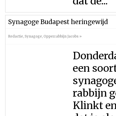
dat de...
Synagoge Budapest heringewijd
Redactie
,
Synagoge
,
Opperrabbijn Jacobs
»
Donderda
een soort
synagoge
rabbijn g
Klinkt e