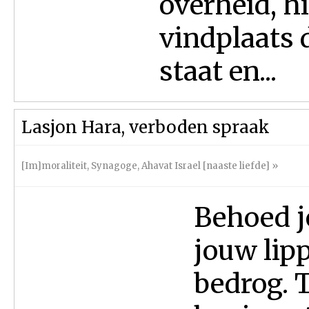
overheid, h
vindplaats 
staat en...
Lasjon Hara, verboden spraak
[Im]moraliteit
,
Synagoge
,
Ahavat Israel [naaste liefde]
»
Behoed j
jouw lip
bedrog. T