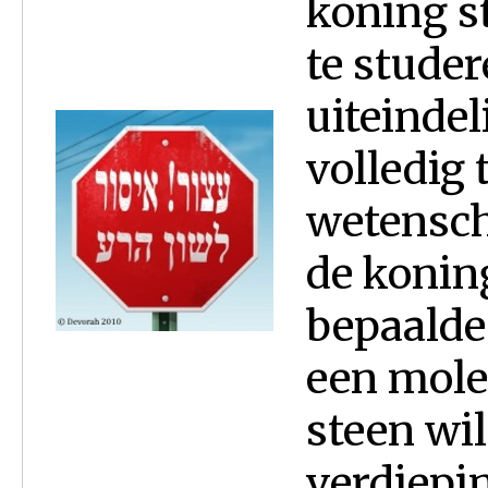
koning s
te stude
uiteindel
volledig 
wetensch
de koning
bepaalde 
een mole
steen wil
verdiepin