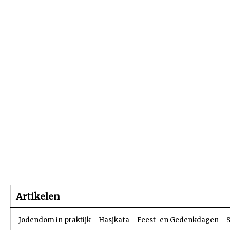
Beginpagina
Artikelen
Dossiers
Artikelen
Jodendom in praktijk
Hasjkafa
Feest- en Gedenkdagen