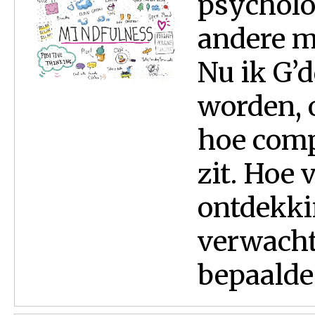
psycholo
andere m
Nu ik G’
worden, o
hoe comp
zit. Hoe 
ontdekki
verwacht 
bepaalde 