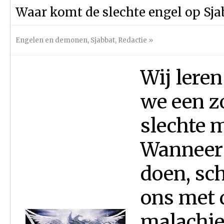
Waar komt de slechte engel op Sj
Engelen en demonen
,
Sjabbat
,
Redactie
»
Wij lere
we een zo
slechte m
Wanneer 
doen, sc
ons met 
malachie