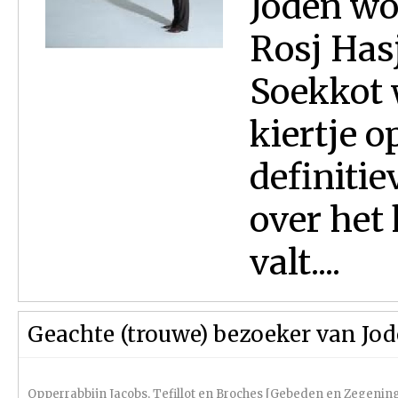
Joden wor
Rosj Has
Soekkot 
kiertje 
definitie
over het
valt....
Geachte (trouwe) bezoeker van J
Opperrabbijn Jacobs
,
Tefillot en Broches [Gebeden en Zegenin