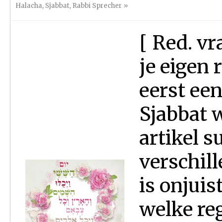
Halacha
,
Sjabbat
,
Rabbi Sprecher
»
[ Red. vr
je eigen 
eerst ee
Sjabbat w
artikel s
verschil
is onjuis
welke re