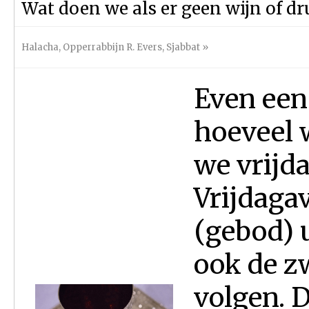
Wat doen we als er geen wijn of dr
Halacha
,
Opperrabbijn R. Evers
,
Sjabbat
»
Even een 
hoeveel 
we vrijda
Vrijdaga
(gebod) 
ook de z
volgen. D