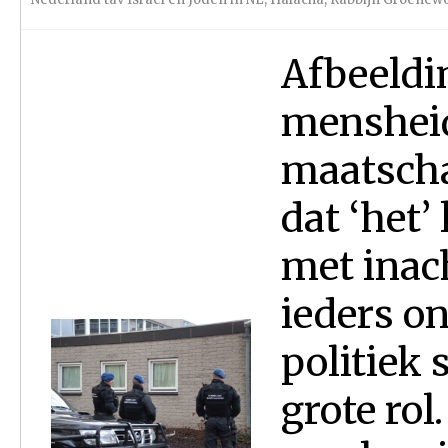
Afbeeldi
mensheid
maatscha
dat ‘het’
met inac
ieders on
politiek 
grote rol