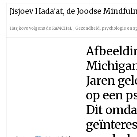
Jisjoev Hada'at, de Joodse Mindful
Hasjkove volgens de RaMCHaL
,
Gezondheid, psychologie en s
Afbeeldin
Michigan
Jaren ge
op een ps
Dit omdat
geïntere