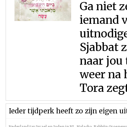
Ga niet z
iemand v
uitnodig
Sjabbat 
naar jou
weer na 
Tora zegt:
Ieder tijdperk heeft zo zijn eigen 
Nederland tav Israel en Joden in NL
,
Halacha
,
Rabbijn Groenew