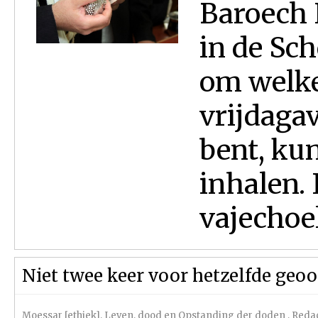
Baroech 
in de Sch
om welke
vrijdaga
bent, kun
inhalen.
vajechoel
Niet twee keer voor hetzelfde geo
Moessar [ethiek]
,
Leven, dood en Opstanding der doden
,
Redac