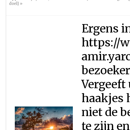
doel]
»
Ergens in
https://
amir.yarc
bezoeker
Vergeeft 
haakjes 
niet de 
te zijn e