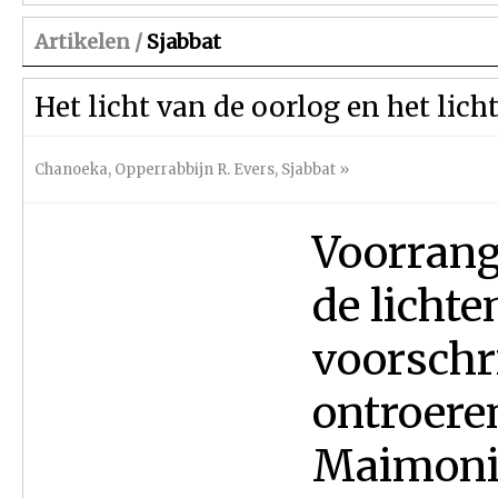
Artikelen /
Sjabbat
Het licht van de oorlog en het lich
Chanoeka
,
Opperrabbijn R. Evers
,
Sjabbat
»
Voorrang
de licht
voorschr
ontroere
Maimonid