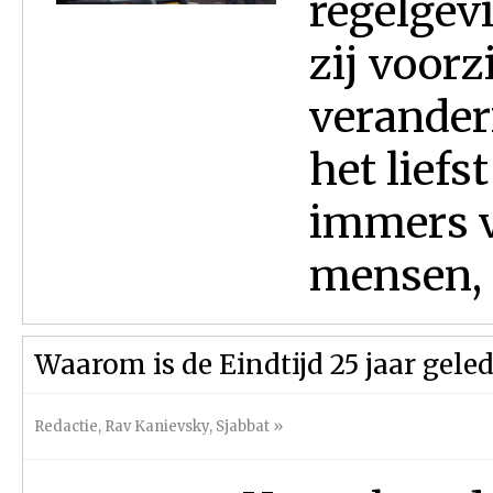
regelgevi
zij voorz
verander
het liefs
immers vo
mensen, 
Waarom is de Eindtijd 25 jaar gel
Redactie
,
Rav Kanievsky
,
Sjabbat
»