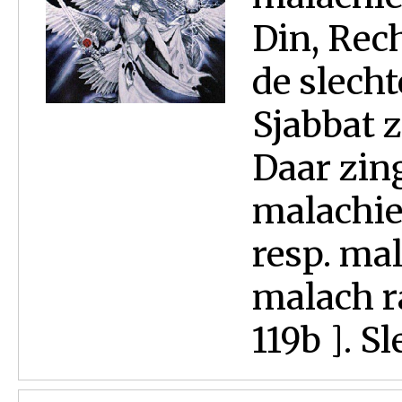
Din, Rec
de slech
Sjabbat 
Daar zing
malachie
resp. mal
malach ra
119b ]. Sl