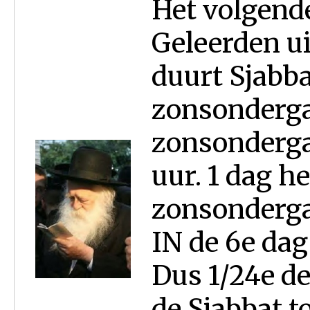
Het volgend
Geleerden ui
duurt Sjabba
zonsonderga
zonsondergan
uur. 1 dag h
zonsonderga
IN de 6e dag
Dus 1/24e de
de Sjabbat 