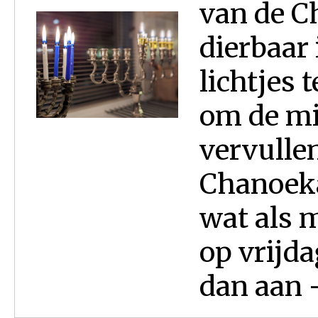
van de C
dierbaar 
lichtjes 
om de mi
vervullen
Chanoeka
wat als 
op vrijd
dan aan -