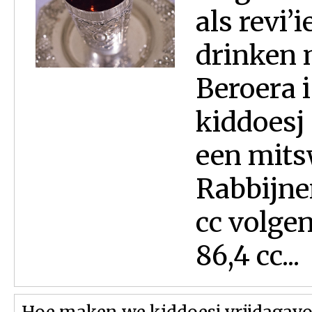
als revi’
drinken 
Beroera i
kiddoesj
een mits
Rabbijne
cc volge
86,4 cc...