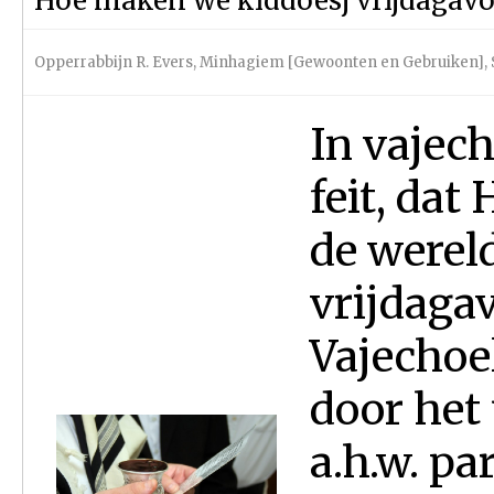
Hoe maken we kiddoesj vrijdagav
Opperrabbijn R. Evers
,
Minhagiem [Gewoonten en Gebruiken]
,
In vajech
feit, dat
de werel
vrijdaga
Vajechoe
door het
a.h.w. p