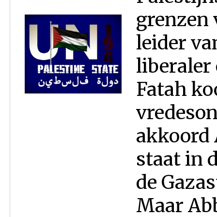
grenzen 
leider va
liberale
Fatah ko
vredeson
akkoord 
staat in 
de Gazas
Maar Abba