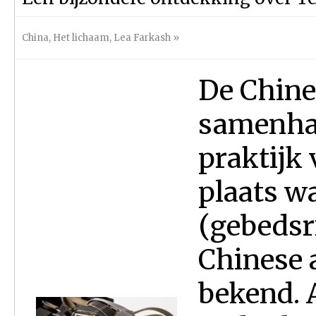
China
,
Het lichaam
,
Lea Farkash
»
De Chine
samenhan
praktijk
plaats w
(gebedsr
Chinese 
bekend. 