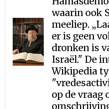
Hamasdemon
waarin ook 
meeliep. „Laa
er is geen vo
dronken is v
Israël." De 
Wikipedia ty
"vredesactiv
op de vraag o
omschrijving 