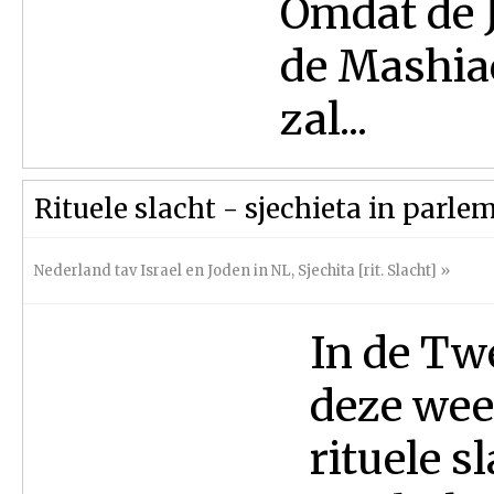
Omdat de J
de Mashia
zal...
Rituele slacht - sjechieta in parle
Nederland tav Israel en Joden in NL
,
Sjechita [rit. Slacht]
»
In de Tw
deze wee
rituele s