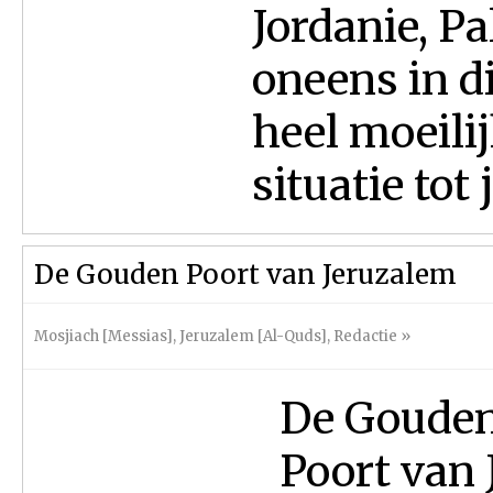
Jordanie, Pa
oneens in di
heel moeilij
situatie tot 
De Gouden Poort van Jeruzalem
Mosjiach [Messias]
,
Jeruzalem [Al-Quds]
,
Redactie
»
De Gouden 
Poort van 