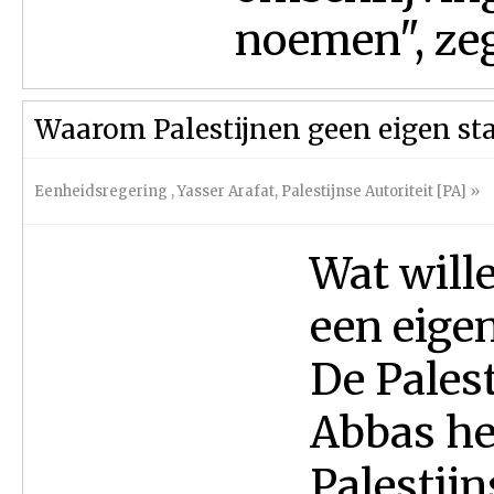
noemen", zegt
Waarom Palestijnen geen eigen sta
Eenheidsregering
,
Yasser Arafat
,
Palestijnse Autoriteit [PA]
»
Wat wille
een eigen
De Pales
Abbas he
Palestijn