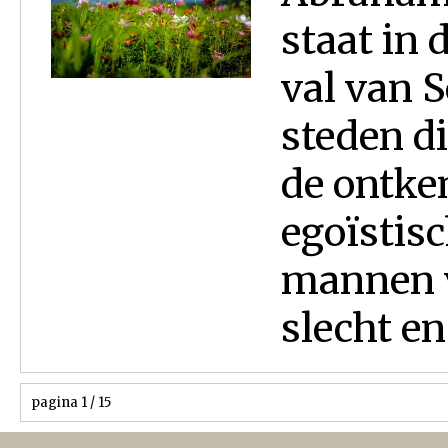
staat in 
val van 
steden di
de ontke
egoïstis
mannen 
slecht en
pagina 1 / 15