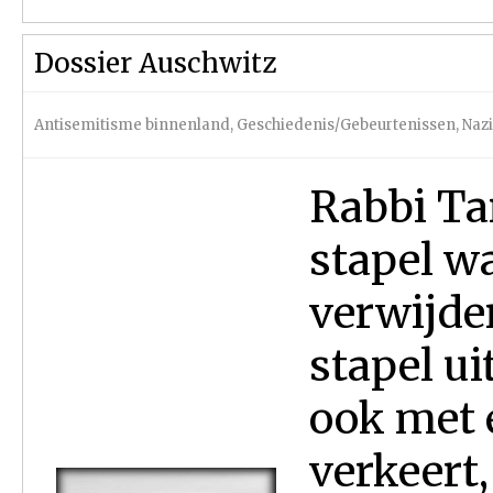
Dossier Auschwitz
Antisemitisme binnenland
,
Geschiedenis/Gebeurtenissen
,
Nazi
Rabbi Tar
stapel w
verwijder
stapel ui
ook met 
verkeert,