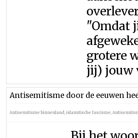
overlever
"Omdat ji
afgeweken
grotere w
jij) jouw
Antisemitisme door de eeuwen he
Antisemitisme binnenland
,
islamitische fascisme
,
Antisemitis
Bij het woo