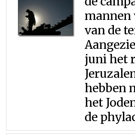
de campa
mannen v
van de te
Aangezie
juni het 
Jeruzalem
hebben m
het Jod
de phylact