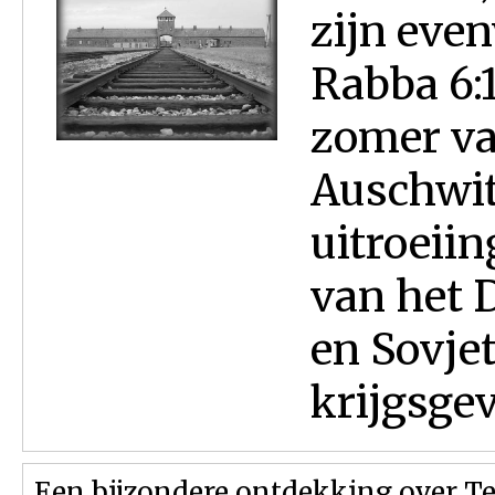
zijn even
Rabba 6:1
zomer va
Auschwit
uitroeii
van het D
en Sovje
krijgsge
Een bijzondere ontdekking over Te