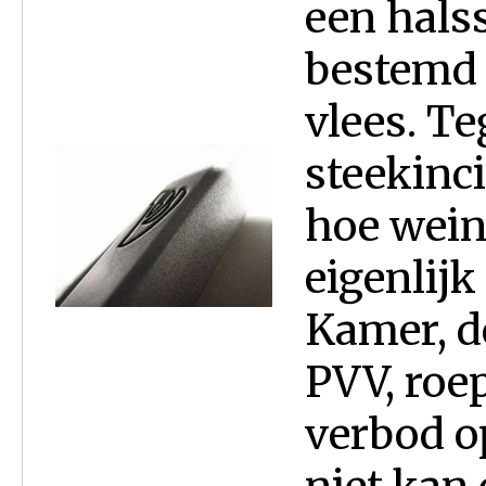
een hals
bestemd 
vlees. Te
steekinci
hoe wein
eigenlijk
Kamer, de
PVV, roe
verbod op