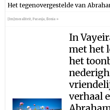
Het tegenovergestelde van Abraha
[Im]moraliteit
,
Parasja
,
Ilonia
»
In Vayeir
met het 
het toonb
nederigh
vriendel
verhaal e
Abraham 