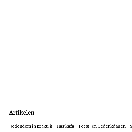
Beginpagina
Artikelen
Dossiers
Artikelen
Jodendom in praktijk
Hasjkafa
Feest- en Gedenkdagen