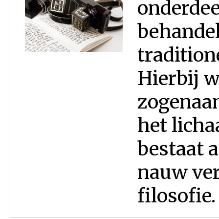
onderdee
behandel
traditio
Hierbij 
zogenaa
het lich
bestaat a
nauw ve
filosofie