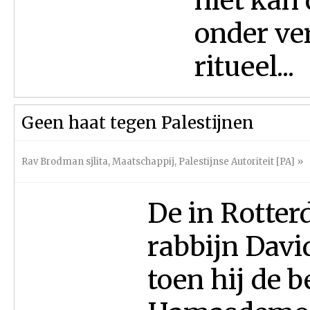
niet kan
onder ve
ritueel...
Geen haat tegen Palestijnen
Rav Brodman sjlita
,
Maatschappij
,
Palestijnse Autoriteit [PA]
»
De in Rotte
rabbijn Dav
toen hij de 