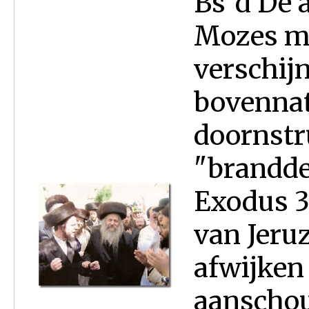
Bs"d De 
Mozes me
verschijn
bovennat
doornstru
"brandde 
Exodus 3:
van Jeru
afwijken
aanschou