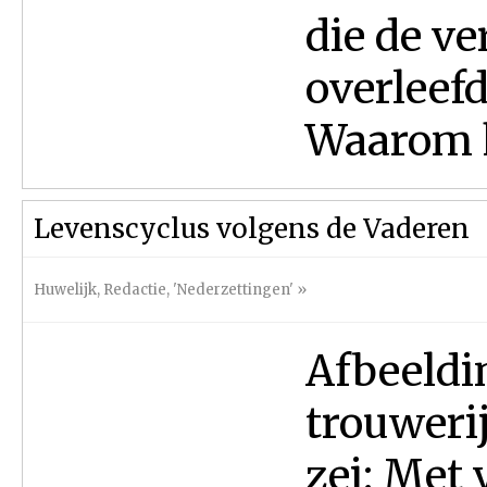
die de v
overleef
Waarom k
Levenscyclus volgens de Vaderen
Huwelijk
,
Redactie
,
'Nederzettingen'
»
Afbeeldi
trouweri
zei: Met 