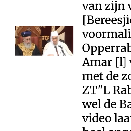
van zijn
[Bereesji
voormali
Opperrab
Amar [l] 
met de z
ZT"L Rab
wel de B
video laa