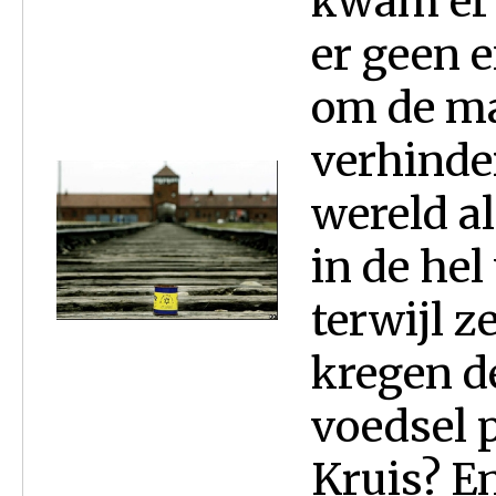
kwam er
er geen 
om de ma
verhinde
wereld al
in de hel
terwijl 
kregen d
voedsel 
Kruis? E