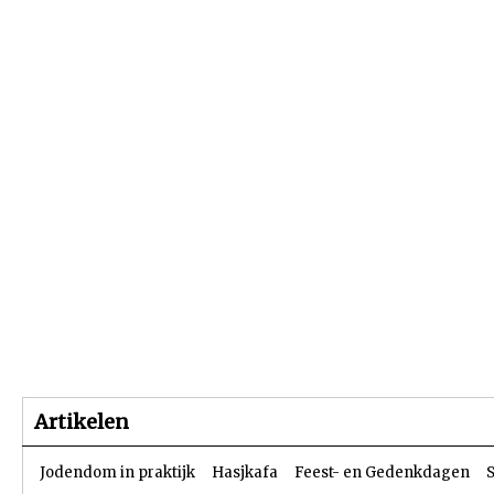
Beginpagina
Artikelen
Dossiers
Artikelen
Jodendom in praktijk
Hasjkafa
Feest- en Gedenkdagen