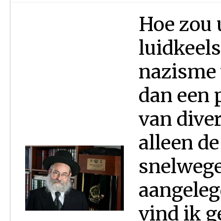
Hoe zou u
luidkeels
nazisme 
dan een p
van diver
alleen d
snelwegen
aangeleg
vind ik 