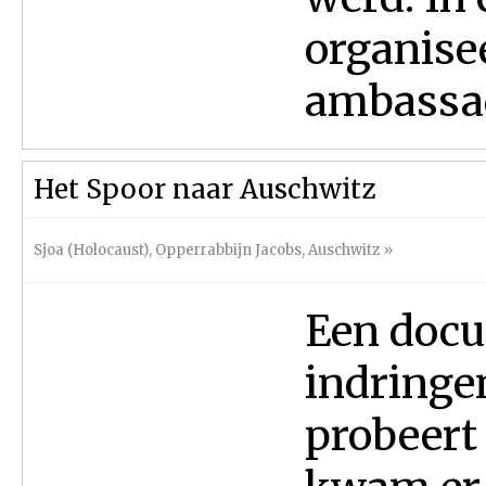
organisee
ambassad
Het Spoor naar Auschwitz
Sjoa (Holocaust)
,
Opperrabbijn Jacobs
,
Auschwitz
»
Een docu
indringe
probeert