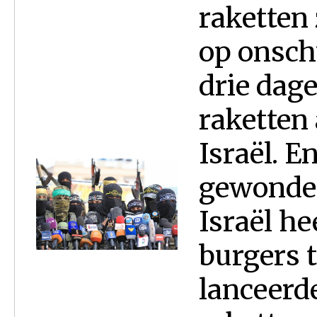
raketten
op onschu
drie dag
raketten
Israël. E
gewonden
Israël he
burgers 
lanceerd