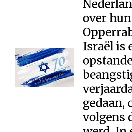
Nederlan
over hun
Opperrab
Israël is
opstande
beangstig
verjaarda
gedaan, o
volgens 
werd. In