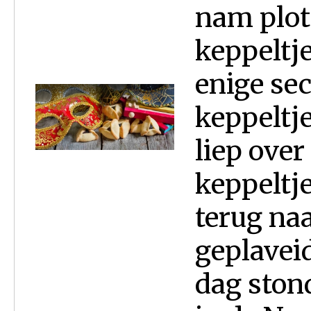
nam plot
keppeltj
enige sec
keppeltj
liep over
keppeltje
terug naa
geplavei
dag ston