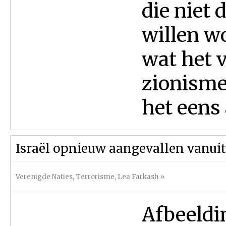
die niet
willen w
wat het v
zionisme
het eens 
Israël opnieuw aangevallen vanuit 
Verenigde Naties
,
Terrorisme
,
Lea Farkash
»
Afbeeldi