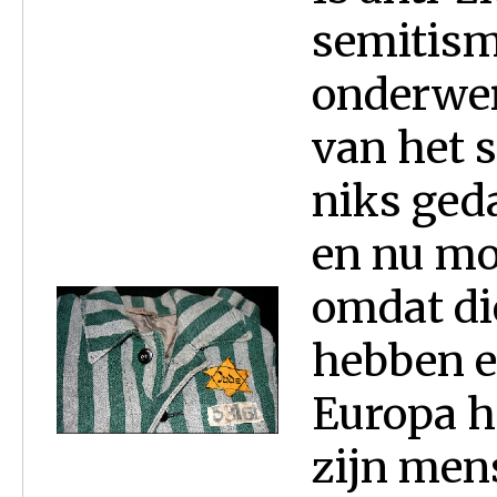
semitism
onderwer
van het s
niks ged
en nu mo
omdat di
hebben en
Europa he
zijn men