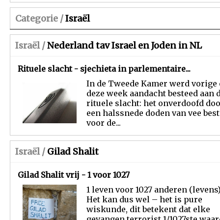
Categorie /
Israël
Israël /
Nederland tav Israel en Joden in NL
Rituele slacht - sjechieta in parlementaire...
In de Tweede Kamer werd vorige
deze week aandacht besteed aan 
rituele slacht: het onverdoofd do
een halssnede doden van vee bes
voor de...
Israël /
Gilad Shalit
Gilad Shalit vrij - 1 voor 1027
1 leven voor 1027 anderen (levens
Het kan dus wel – het is pure
wiskunde, dit betekent dat elke
gevangen terrorist 1/1027ste waard 