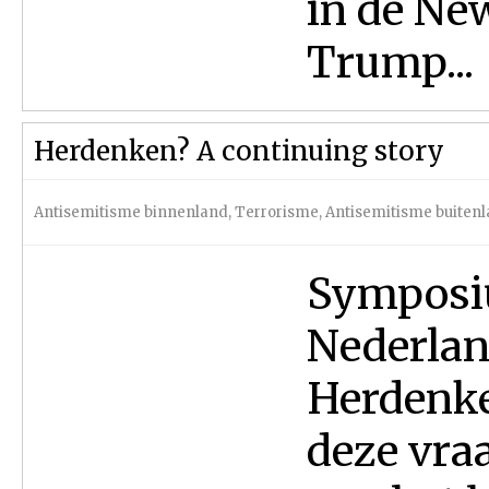
in de Ne
Trump...
Herdenken? A continuing story
Antisemitisme binnenland
,
Terrorisme
,
Antisemitisme buiten
Symposiu
Nederlan
Herdenke
deze vraa