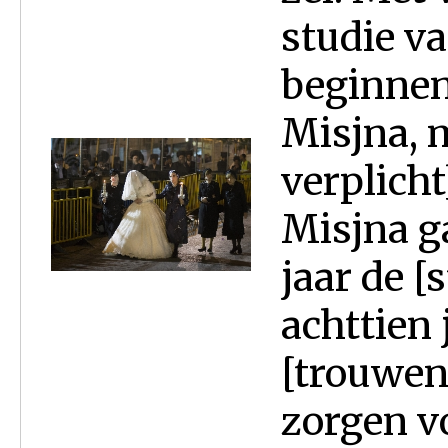
studie v
beginnen
Misjna, m
verplicht
Misjna ga
jaar de [
achttien
[trouwen]
zorgen v