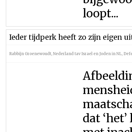
loopt...
Ieder tijdperk heeft zo zijn eigen 
Rabbijn Groenewoudt
,
Nederland tav Israel en Joden in NL
,
Defe
Afbeeldi
mensheid
maatscha
dat ‘het’