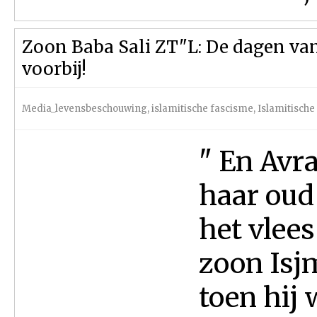
Zoon Baba Sali ZT"L: De dagen van 
voorbij!
Media_levensbeschouwing
,
islamitische fascisme
,
Islamitische
" En Avr
haar oud
het vlees
zoon Isjm
toen hij 