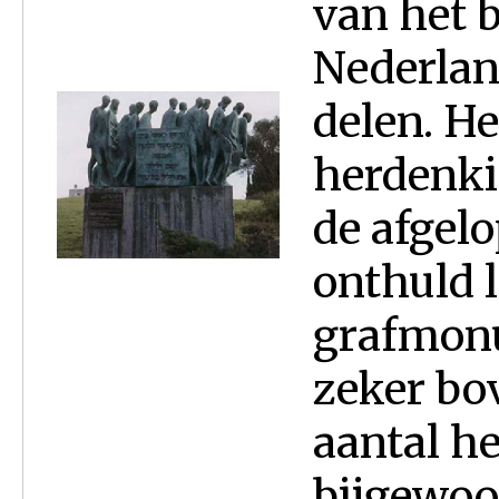
van het 
Nederlan
delen. He
herdenki
de afgel
onthuld l
grafmon
zeker bo
aantal h
bijgewoon