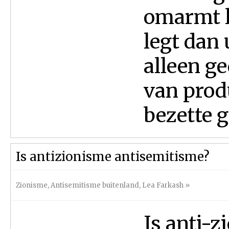
omarmt l
legt dan 
alleen g
van prod
bezette g
Is antizionisme antisemitisme?
Zionisme
,
Antisemitisme buitenland
,
Lea Farkash
»
Is anti-z