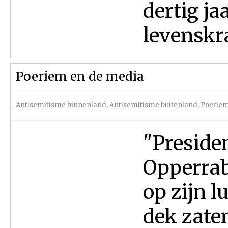
dertig ja
levenskra
Poeriem en de media
Antisemitisme binnenland
,
Antisemitisme buitenland
,
Poerie
"Preside
Opperrab
op zijn l
dek zaten