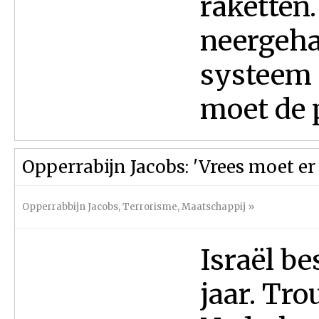
raketten.
neergeha
systeem ‘
moet de p
Opperrabijn Jacobs: 'Vrees moet er z
Opperrabbijn Jacobs
,
Terrorisme
,
Maatschappij
»
Israël be
jaar. Tro