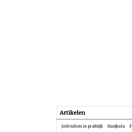
Beginpagina
Artike
Artikelen
Jodendom in praktijk
Hasjkafa
F