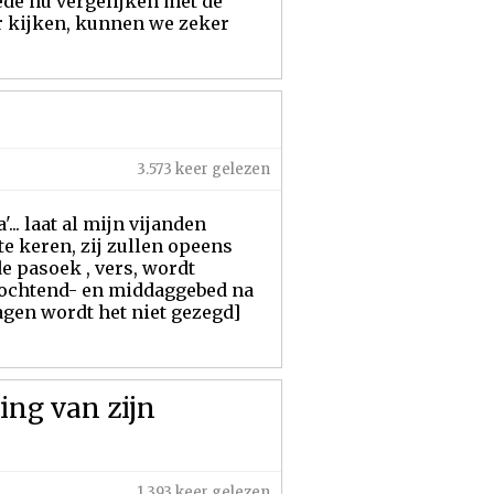
de nu vergelijken met de
r kijken, kunnen we zeker
3.573 keer gelezen
... laat al mijn vijanden
e keren, zij zullen opeens
e pasoek , vers, wordt
 ochtend- en middaggebed na
dagen wordt het niet gezegd]
ing van zijn
1.393 keer gelezen