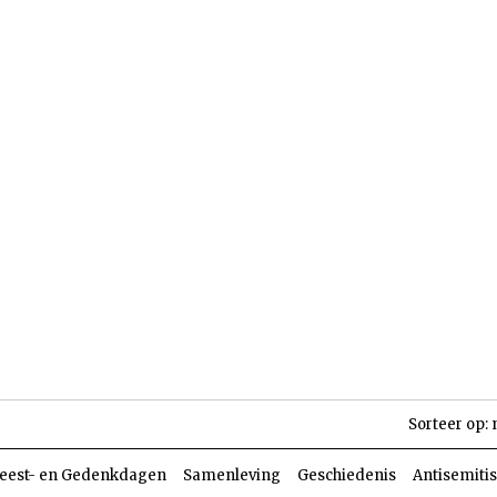
len
Dossiers
Parasja
Sorteer op:
eest- en Gedenkdagen
Samenleving
Geschiedenis
Antisemiti