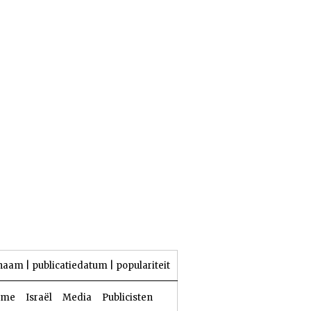
24 Aw 5786 | 07 augustus 2026
naam
|
publicatiedatum
|
populariteit
sme
Israël
Media
Publicisten