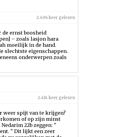
2.406 keer gelezen
r de ernst boosheid
en] – zoals lasjon hara
h moeilijk in de hand.
de slechtste eigenschappen.
 eveneens onderwerpen zoals
2.414 keer gelezen
weer spijt van te krijgen?
orkomen of op zijn minst
n Nedarim 22b zeggen: "
t. " Dit lijkt een zeer