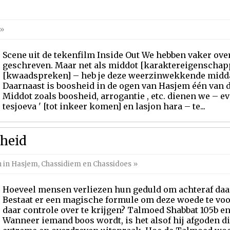
»
Scene uit de tekenfilm Inside Out We hebben vaker ove
geschreven. Maar net als middot [karaktereigenschapp
[kwaadspreken] – heb je deze weerzinwekkende midda
Daarnaast is boosheid in de ogen van Hasjem één van 
Middot zoals boosheid, arrogantie , etc. dienen we –
tesjoeva ' [tot inkeer komen] en lasjon hara – te...
sheid
n in Hasjem
,
Chassidiem en Chassidoes
»
Hoeveel mensen verliezen hun geduld om achteraf daar 
Bestaat er een magische formule om deze woede te vo
daar controle over te krijgen? Talmoed Shabbat 105b e
Wanneer iemand boos wordt, is het alsof hij afgoden dien