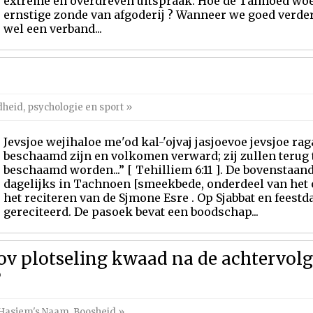
extreme en overdreven uitspraak. Hoe de Talmoed woe
ernstige zonde van afgoderij ? Wanneer we goed verde
wel een verband...
heid, psychologie en sport
»
Jevsjoe wejihaloe me'od kal-'ojvaj jasjoevoe jevsjoe raga'
beschaamd zijn en volkomen verward; zij zullen terug t
beschaamd worden...” [ Tehilliem 6:11 ]. De bovenstaand
dagelijks in Tachnoen [smeekbede, onderdeel van het
het reciteren van de Sjmone Esre . Op Sjabbat en feest
gereciteerd. De pasoek bevat een boodschap...
v plotseling kwaad na de achtervolg
?
n Hasjem's Naam
,
Boosheid
»