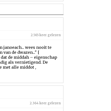
2.565 keer gelezen
m janoeach... wees nooit te
 van de dwazen..." [
d dat de middah – eigenschap
dig als vernietigend. De
e met alle middot ,
2.364 keer gelezen