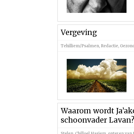
Vergeving
Tehilliem/Psalmen
,
Redactie
,
Gezond
Waarom wordt Ja’ako
schoonvader Lavan
Stelen
,
Chilloel Hasjem, onteren va