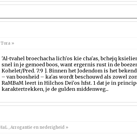
 Tora
»
'Al-tvahel broechacha lich'os kie cha'as, bchejq ksielie
snel in je gemoed boos, want ergernis rust in de boezem
Kohelet/Pred. 7:9 ]. Binnen het Jodendom is het beken
– van boosheid – ka'as wordt beschouwd als zowel zon
RaMBaM leert in Hilchos Dei'os hfst. 1 dat je in princip
karaktertrekken, je de gulden middenweg...
CHaL
,
Arrogantie en nederigheid
»