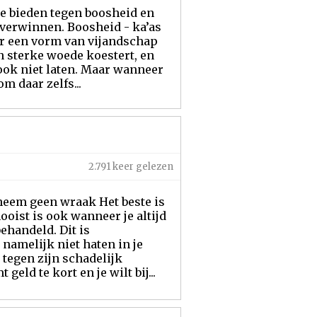
te bieden tegen boosheid en
overwinnen. Boosheid - ka’as
 er een vorm van vijandschap
n sterke woede koestert, en
 ook niet laten. Maar wanneer
m daar zelfs...
2.791 keer gelezen
n neem geen wraak Het beste is
ooist is ook wanneer je altijd
behandeld. Dit is
 namelijk niet haten in je
 tegen zijn schadelijk
ld te kort en je wilt bij...