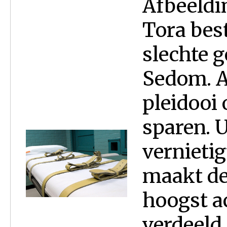
Afbeeldin
Tora bes
slechte 
Sedom. A
pleidooi
sparen. U
vernieti
maakt de
hoogst ac
verdeeld