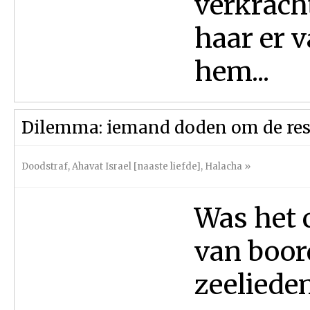
verkrach
haar er v
hem...
Dilemma: iemand doden om de rest
Doodstraf
,
Ahavat Israel [naaste liefde]
,
Halacha
»
Was het 
van boor
zeeliede