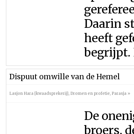
gereferee
Daarin s
heeft ge
begrijpt.
Dispuut omwille van de Hemel
Lasjon Hara [kwaadsprekerij]
,
Dromen en profetie
,
Parasja
»
De oneni
broers, d