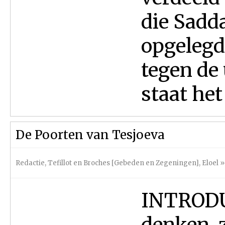
die Sadd
opgelegd.
tegen de
staat het
De Poorten van Tesjoeva
Redactie
,
Tefillot en Broches [Gebeden en Zegeningen]
,
Eloel
»
INTRODUC
denken, 