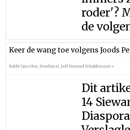
roder'? M
de volgen
Keer de wang toe volgens Joods Pe
Rabbi Sprecher
,
Doodstraf
,
Joël Nesanel Schukkmann
»
Dit artik
14 Siewa
Diaspora 
Verslagl