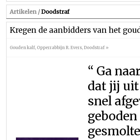
Artikelen /
Doodstraf
Kregen de aanbidders van het goude
Gouden kalf
,
Opperrabbijn R. Evers
,
Doodstraf
»
“ Ga naa
dat jij u
snel afg
geboden 
gesmolten