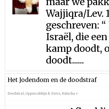
maar we pakke
Wajjiqra/Lev. 
geschreven: “
Israël, die een
kamp doodt, o
doodt......
Het Jodendom en de doodstraf
Doodstraf
,
Opperrabbijn R. Evers
,
Halacha
»