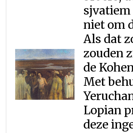
sjvatiem
niet om d
Als dat 
zouden zi
de Kohen
Met behu
Yerucham
Lopian p
deze ing