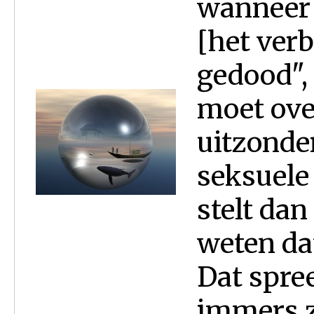
wanneer 
[het verb
gedood", 
moet ove
uitzonde
seksuele
stelt da
weten da
Dat spre
immers z