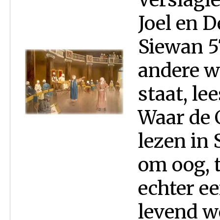
Joel en 
Siewan 57
andere wa
staat, le
Waar de 
lezen in
om oog, 
echter e
levend w