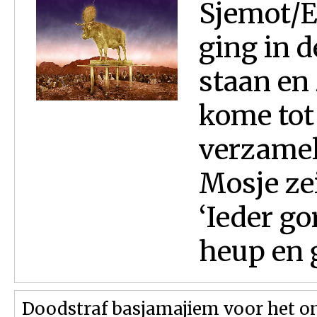
Sjemot/E
ging in d
staan en 
kome tot 
verzamel
Mosje zei
‘Ieder go
heup en g
Doodstraf basjamajiem voor het o