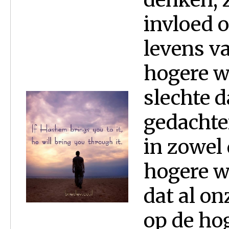
invloed o
levens v
hogere w
slechte 
gedachte
in zowel 
hogere w
dat al o
op de ho