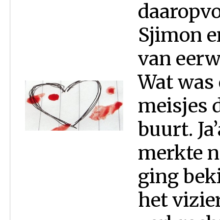
daaropvo
Sjimon en
van eerw
Wat was 
meisjes 
buurt. Ja
merkte n
ging bek
het vizie