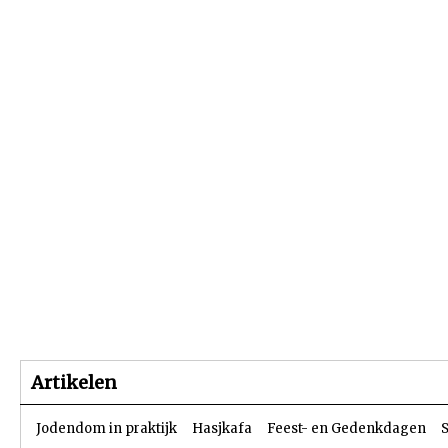
Beginpagina
Artikelen
Dossiers
Artikelen
Jodendom in praktijk
Hasjkafa
Feest- en Gedenkdagen