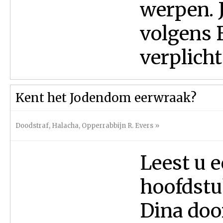
werpen. 
volgens B
verplicht
Kent het Jodendom eerwraak?
Doodstraf
,
Halacha
,
Opperrabbijn R. Evers
»
Leest u e
hoofdstu
Dina doo