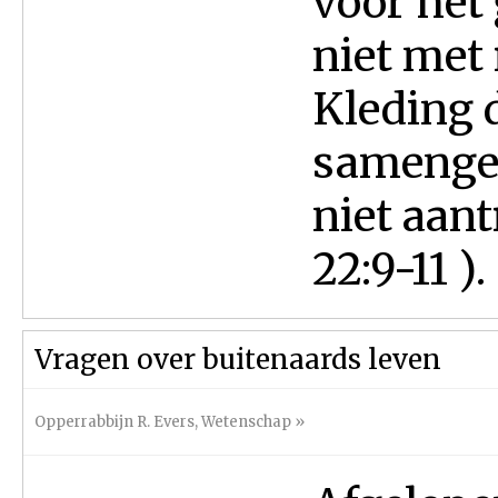
voor het
niet met 
Kleding d
samenges
niet aan
22:9-11 ).
Vragen over buitenaards leven
Opperrabbijn R. Evers
,
Wetenschap
»