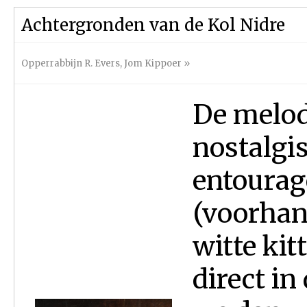
Achtergronden van de Kol Nidre
Opperrabbijn R. Evers
,
Jom Kippoer
»
De melod
nostalgi
entourage
(voorhan
witte kit
direct i