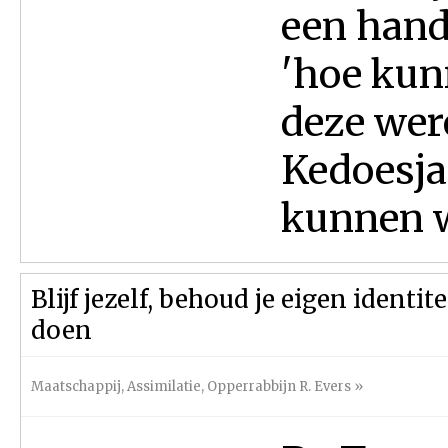
een hand
'hoe kun
deze wer
Kedoesja
kunnen w
Blijf jezelf, behoud je eigen identi
doen
Maatschappij
,
Assimilatie
,
Opperrabbijn R. Evers
»