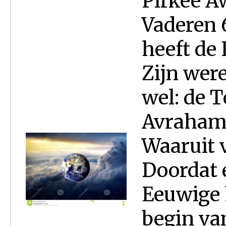
Pirkee A
Vaderen 
heeft de H
Zijn wer
wel: de T
Avraham, 
Waaruit v
Doordat e
Eeuwige 
begin va