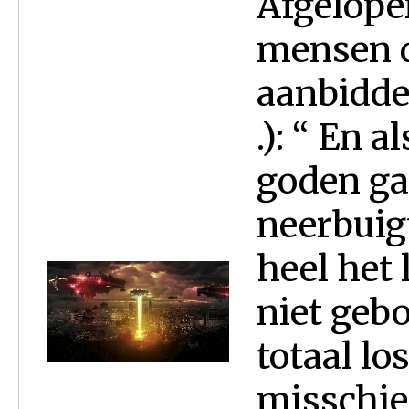
Afgelope
mensen d
aanbidde
.): “ En 
goden ga
neerbuigt
heel het 
niet gebo
totaal lo
misschien