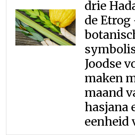
drie Had
de Etrog 
botanisc
symbolis
Joodse vo
maken me
maand va
hasjana 
eenheid v