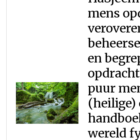
mens opd
verovere
beheerse
en begre
opdracht
puur men
(heilige)
handboek
wereld f