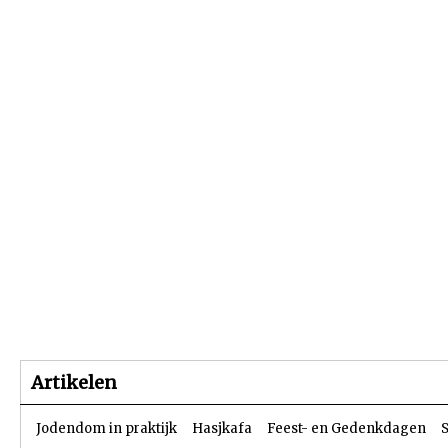
Beginpagina
Artikelen
Dossiers
Artikelen
Jodendom in praktijk
Hasjkafa
Feest- en Gedenkdagen