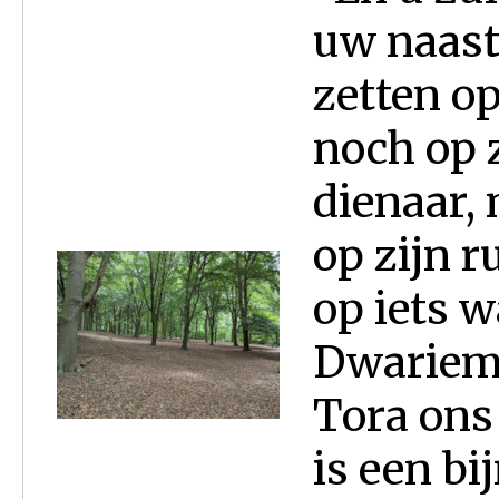
uw naast
zetten op
noch op z
dienaar, 
op zijn r
op iets w
Dwariem/
Tora ons
is een bi