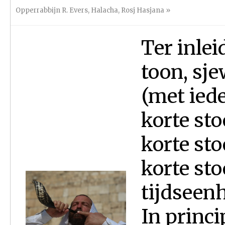
Opperrabbijn R. Evers
,
Halacha
,
Rosj Hasjana
»
Ter inlei
toon, sje
(met iede
korte sto
korte sto
korte sto
tijdseenh
In princ