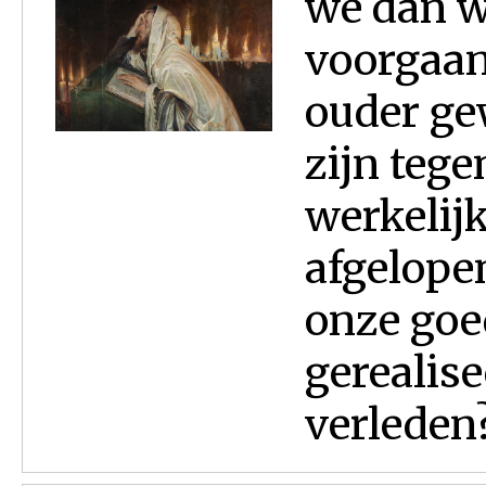
we dan we
voorgaand
ouder ge
zijn tege
werkelij
afgelopen
onze go
gerealis
verleden?.