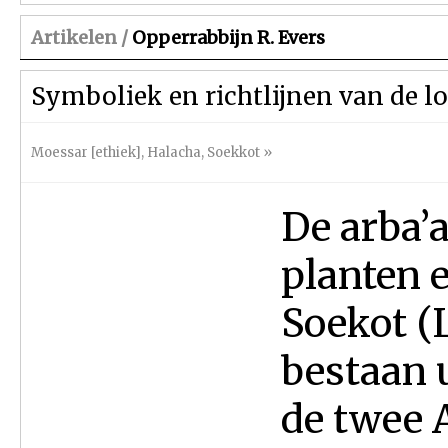
Artikelen /
Opperrabbijn R. Evers
Symboliek en richtlijnen van de l
Moessar [ethiek]
,
Halacha
,
Soekkot
»
De arba’
planten e
Soekot (
bestaan 
de twee 