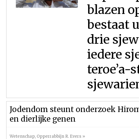
blazen op
bestaat u
drie sje
iedere sj
teroe’a-s
sjewariem
Jodendom steunt onderzoek Hirom
en dierlijke genen
Wetenschap
,
Opperrabbijn R. Evers
»