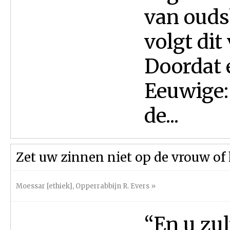
van oudsh
volgt dit
Doordat e
Eeuwige:
de...
Zet uw zinnen niet op de vrouw of
Moessar [ethiek]
,
Opperrabbijn R. Evers
»
“En u zu