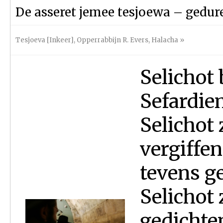
De asseret jemee tesjoewa – gedur
Tesjoeva [Inkeer]
,
Opperrabbijn R. Evers
,
Halacha
»
Selichot
Sefardie
Selichot
vergiffe
tevens g
Selichot 
gedichte