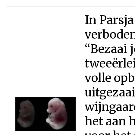
In Parsja
verboden
“Bezaai 
tweeërle
volle op
uitgezaai
wijngaard
het aan 