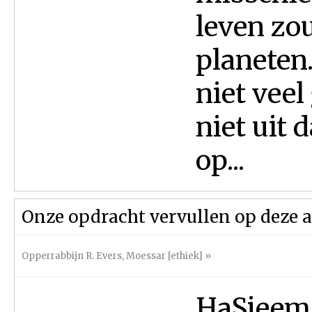
leven zou
planeten
niet veel
niet uit 
op...
Onze opdracht vervullen op deze 
Opperrabbijn R. Evers
,
Moessar [ethiek]
»
HaSjeem 