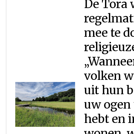
De Tora 
regelmat
mee te d
religieu
„Wanneer
volken w
uit hun b
uw ogen 
hebt en 
wonen, w