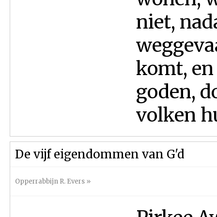
niet, nad
weggevaag
komt, en 
goden, d
volken hu
De vijf eigendommen van G'd
Opperrabbijn R. Evers
»