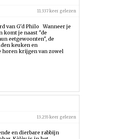
11.337 keer gelezen
rd van G'd Philo Wanneer je
n komt je naast "de
"hun eetgewoonten", de
eiden keuken en
te horen krijgen van zowel
13.255 keer gelezen
ende en dierbare rabbijn
har. Kèlèv is in het