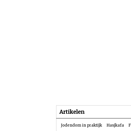
Beginpagina
Artike
Artikelen
Jodendom in praktijk
Hasjkafa
F