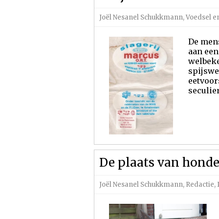
Joël Nesanel Schukkmann
,
Voedsel e
De mens
aan een
welbeke
spijswe
eetvoor
seculier
De plaats van hond
Joël Nesanel Schukkmann
,
Redactie
,