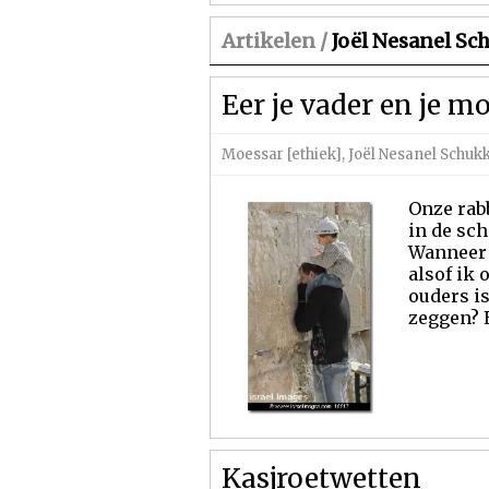
Artikelen /
Joël Nesanel S
Eer je vader en je m
Moessar [ethiek]
,
Joël Nesanel Schu
Onze rabb
in de sc
Wanneer 
alsof ik 
ouders i
zeggen? E
Kasjroetwetten