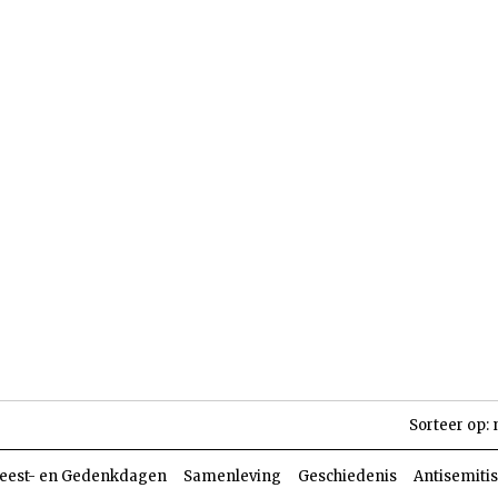
len
Dossiers
Parasja
Sorteer op:
eest- en Gedenkdagen
Samenleving
Geschiedenis
Antisemiti