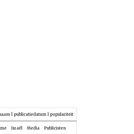
25 Aw 5786 | 08 augustus 2026
naam
|
publicatiedatum
|
populariteit
sme
Israël
Media
Publicisten