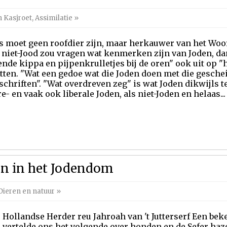
n Kasjroet
,
Assimilatie
»
 moet geen roofdier zijn, maar herkauwer van het Woo
 niet-Jood zou vragen wat kenmerken zijn van Joden, da
nde kippa en pijpenkrulletjes bij de oren" ook uit op 
tten. "Wat een gedoe wat die Joden doen met die gesch
schriften". "Wat overdreven zeg" is wat Joden dikwijls 
e- en vaak ook liberale Joden, als niet-Joden en helaas...
en in het Jodendom
Dieren en natuur
»
Hollandse Herder reu Jahroah van 't Jutterserf Een bek
vertelde ons het volgende over honden en de Sefer hazo