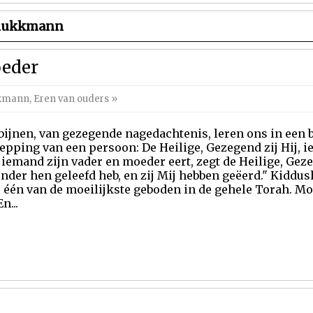
chukkmann
oeder
kkmann
,
Eren van ouders
»
ijnen, van gezegende nagedachtenis, leren ons in een be
hepping van een persoon: De Heilige, Gezegend zij Hij, 
iemand zijn vader en moeder eert, zegt de Heilige, Geze
onder hen geleefd heb, en zij Mij hebben geëerd." Kiddu
s één van de moeilijkste geboden in de gehele Torah. Mo
n...