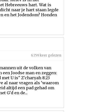
et Hebreeuws hart. Wat is
dicht naar je hart staan legde
den en het Jodendom? Honden
6.759 keer gelezen
 mannen uit de volken van
 van een Joodse man en zeggen:
 met U is" Z'charyah 8:23
we al naar vragen als ‘waarom
eid altijd een pad gehad om
t G'd en de...