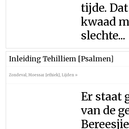
tijde. Da
kwaad ma
slechte...
Inleiding Tehilliem [Psalmen]
Zondeval
,
Moessar [ethiek]
,
Lijden
»
Er staat 
van de g
Bereesjie