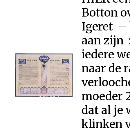
Botton o
Igeret – 
aan zijn
iedere w
naar de r
verlooche
moeder 2 
dat al j
klinken v