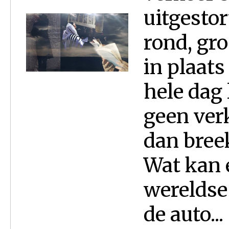
uitgesto
rond, gr
in plaat
hele dag
geen verk
dan breek
Wat kan 
wereldse 
de auto...