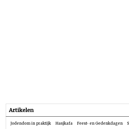
Beginpagina
Artikelen
Dossiers
Artikelen
Jodendom in praktijk
Hasjkafa
Feest- en Gedenkdagen