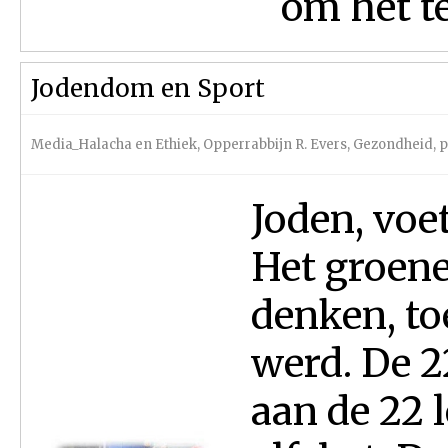
om het te
Jodendom en Sport
Media_Halacha en Ethiek
,
Opperrabbijn R. Evers
,
Gezondheid, p
Joden, voet
Het groene
denken, to
werd. De 2
aan de 22 