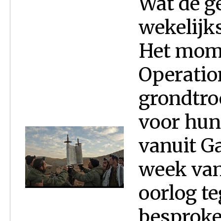
Wat de ge
wekelijks
Het mome
Operatio
grondtro
voor hun 
vanuit Ga
week van
oorlog t
besproken