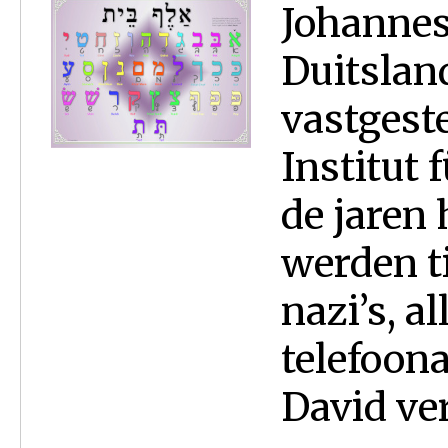
Johannes 
Duitsland
vastgest
Institut 
de jaren
werden ti
nazi’s, a
telefoon
David ve