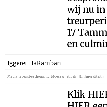
wij nu in
treurper
17 Tammo
en culmin
Iggeret HaRamban
Media_levensbeschouwing
,
Moessar [ethiek]
,
[Im]moraliteit
»
Klik HIER
HIER een