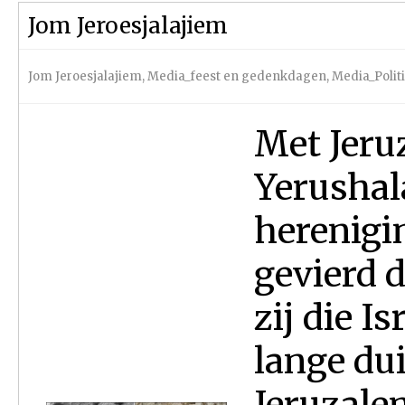
Jom Jeroesjalajiem
Jom Jeroesjalajiem
,
Media_feest en gedenkdagen
,
Media_Polit
Met Jeru
Yerushal
herenigi
gevierd d
zij die I
lange dui
Jeruzale