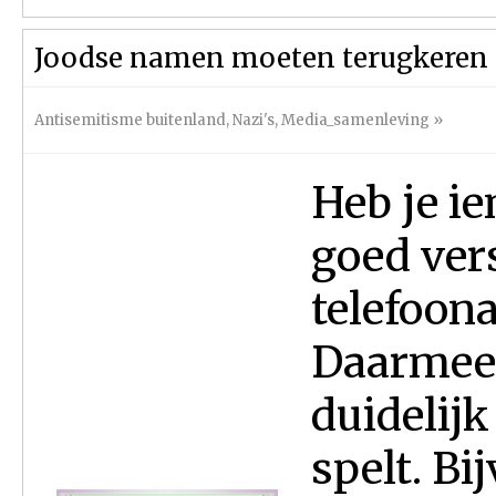
Joodse namen moeten terugkeren i
Antisemitisme buitenland
,
Nazi's
,
Media_samenleving
»
Heb je ie
goed vers
telefoona
Daarmee 
duidelij
spelt. Bi