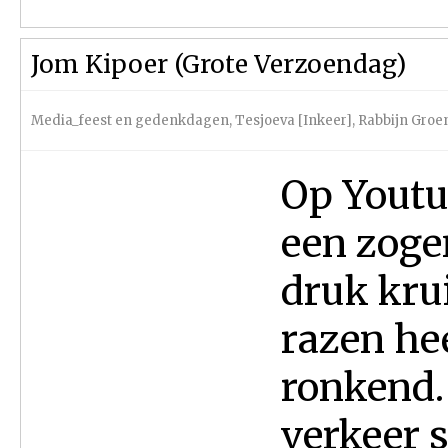
Jom Kipoer (Grote Verzoendag)
Media_feest en gedenkdagen
,
Tesjoeva [Inkeer]
,
Rabbijn Gro
Op Youtub
een zoge
druk krui
razen he
ronkend.
verkeer s