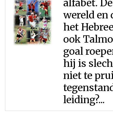
alfabet. D
wereld en d
het Hebre
ook Talmoe
goal roepe
hij is slech
niet te pr
tegenstand
leiding?...