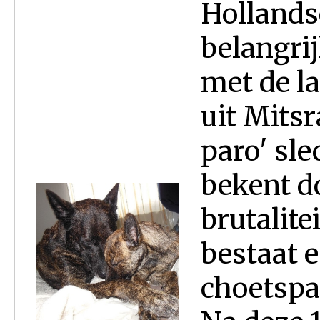
Hollands
belangri
met de la
uit Mitsr
paro' sle
bekent d
brutalite
bestaat e
choetspah