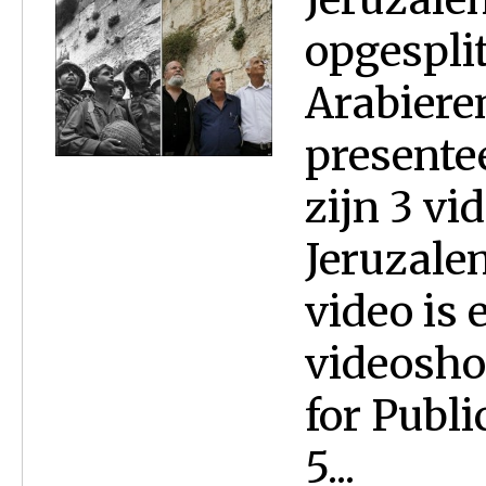
opgespli
Arabieren
presente
zijn 3 vi
Jeruzalem
video is
videosho
for Publi
5...