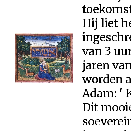
toekomst
Hij liet 
ingeschr
van 3 uur
jaren va
worden aan
Adam: ' 
Dit mooi
soeverein