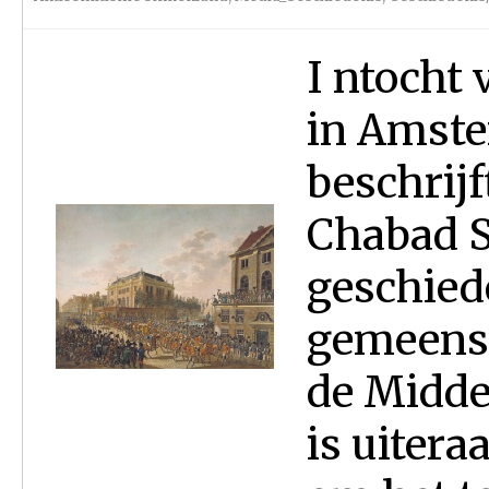
I ntocht
in Amste
beschrijf
Chabad So
geschied
gemeens
de Midde
is uitera