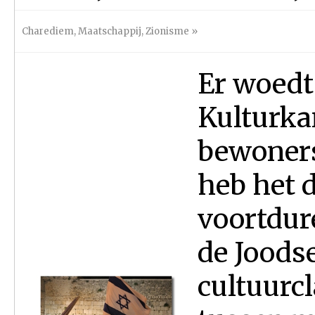
Charediem
,
Maatschappij
,
Zionisme
»
Er woedt 
Kulturka
bewoners
heb het d
voortdur
de Joods
cultuurcl