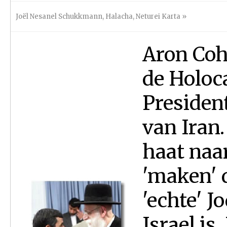
Joël Nesanel Schukkmann
,
Halacha
,
Neturei Karta
»
Aron Coh
de Holoc
Preside
van Iran.
haat naar
'maken' d
'echte' 
Israel is.