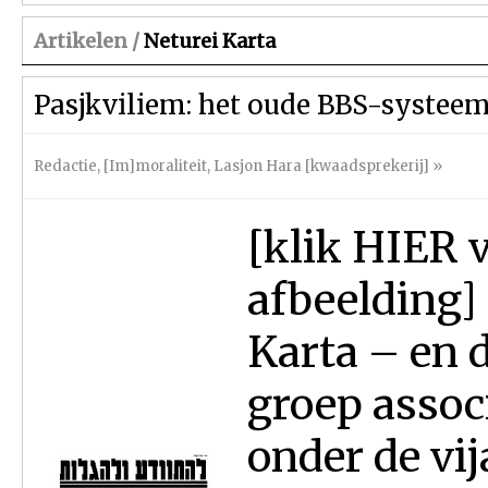
Artikelen /
Neturei Karta
Pasjkviliem: het oude BBS-systee
Redactie
,
[Im]moraliteit
,
Lasjon Hara [kwaadsprekerij]
»
[klik HIER 
afbeelding] 
Karta – en 
groep assoc
onder de vi