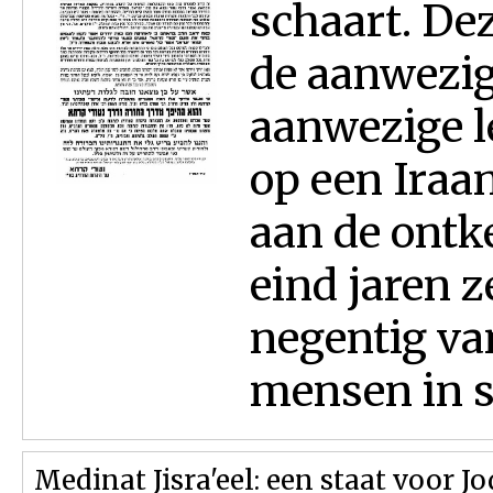
schaart. Dez
de aanwezig
aanwezige l
op een Iraan
aan de ontke
eind jaren z
negentig va
mensen in st
Medinat Jisra'eel: een staat voor J