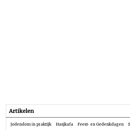
Beginpagina
Artikelen
Dossiers
Artikelen
Jodendom in praktijk
Hasjkafa
Feest- en Gedenkdagen