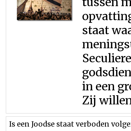
tussen m
opvattin
staat waa
meningsui
Seculier
godsdiens
in een g
Zij wille
Is een Joodse staat verboden volg