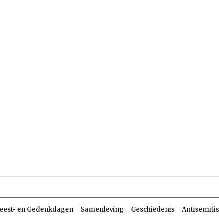
len
Dossiers
Parasja
eest- en Gedenkdagen
Samenleving
Geschiedenis
Antisemiti