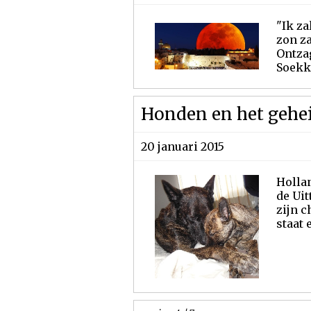
"Ik za
zon za
Ontzag
Soekko
Honden en het gehe
20 januari 2015
Holla
de Uit
zijn c
staat e