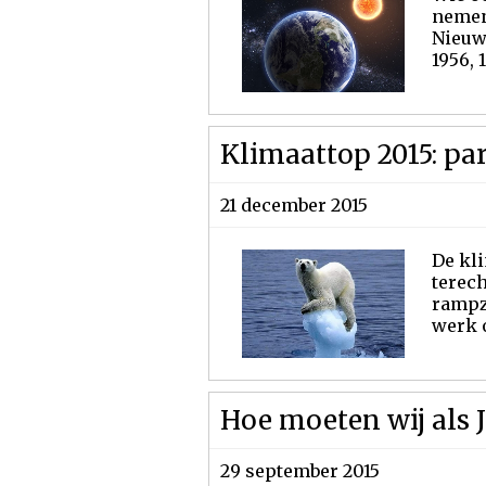
nemen,
Nieuwj
1956, 1
Klimaattop 2015: pa
21 december 2015
De kli
terech
rampza
werk o
Hoe moeten wij als 
29 september 2015