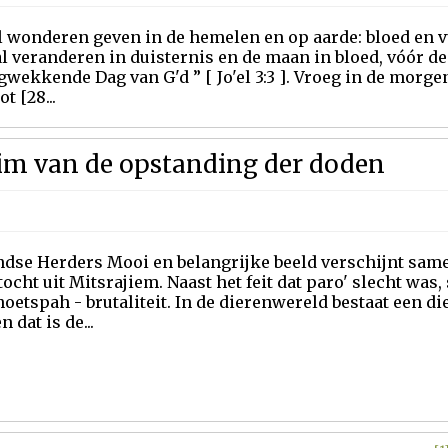
l wonderen geven in de hemelen en op aarde: bloed en v
l veranderen in duisternis en de maan in bloed, vóór d
wekkende Dag van G'd ” [ Jo'el 3:3 ]. Vroeg in de morge
t [28...
im van de opstanding der doden
ndse Herders Mooi en belangrijke beeld verschijnt same
tocht uit Mitsrajiem. Naast het feit dat paro' slecht was
hoetspah - brutaliteit. In de dierenwereld bestaat een d
n dat is de...