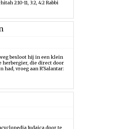
tah 2:10-11, 3:2, 4:2 Rabbi
n
eg besloot hij in een klein
e herbergier, die direct door
n had, vroeg aan R'Salantar:
cyclopedia Judaica door te