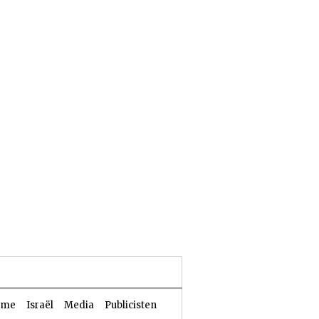
25 Aw 5786 | 06 augustus 2026
sme
Israël
Media
Publicisten