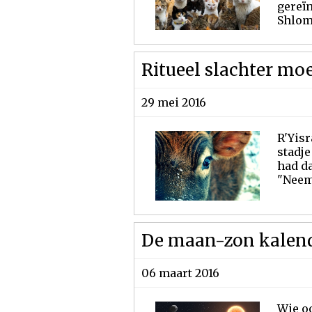
gereïn
Shlomo
Ritueel slachter m
29 mei 2016
R'Yisr
stadje
had da
"Neem 
De maan-zon kalende
06 maart 2016
Wie o