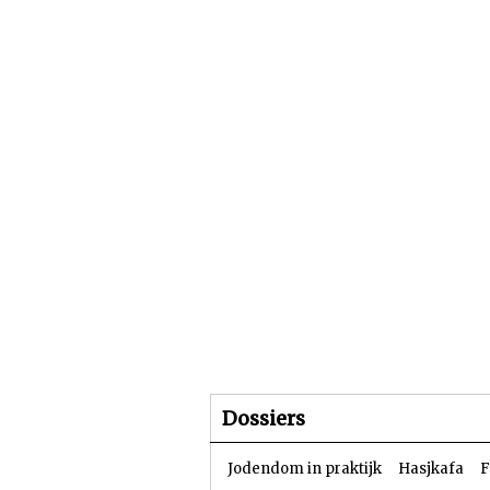
Beginpagina
Artike
Dossiers
Jodendom in praktijk
Hasjkafa
F