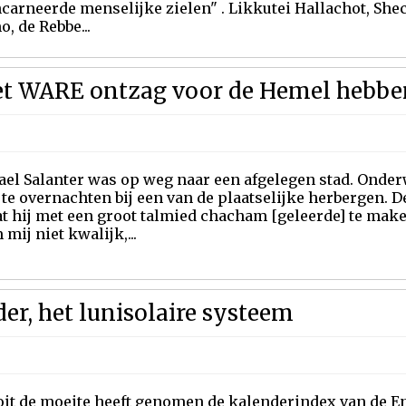
carneerde menselijke zielen" . Likkutei Hallachot, Shechi
, de Rebbe...
oet WARE ontzag voor de Hemel hebbe
ael Salanter was op weg naar een afgelegen stad. Onderw
 te overnachten bij een van de plaatselijke herbergen. D
t hij met een groot talmied chacham [geleerde] te make
mij niet kwalijk,...
r, het lunisolaire systeem
oit de moeite heeft genomen de kalenderindex van de En