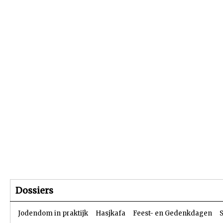
Beginpagina
Artikelen
Dossiers
Dossiers
Jodendom in praktijk
Hasjkafa
Feest- en Gedenkdagen