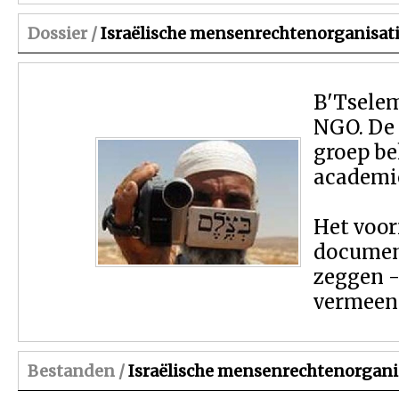
Dossier /
Israëlische mensenrechtenorganisat
B'Tselem
NGO. De 
groep be
academic
Het voor
document
zeggen 
vermeend
Bestanden /
Israëlische mensenrechtenorgani