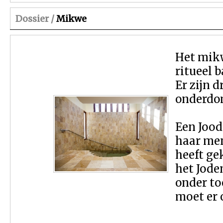
Dossier /
Mikwe
Het mikw
ritueel 
Er zijn 
onderdom
Een Jood
haar men
heeft ge
het Jode
onder to
moet er 