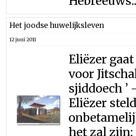
Hebreeuws..
Het joodse huwelijksleven
12 juni 2011
Eliëzer gaa
voor Jitscha
sjiddoech ’ 
Eliëzer stel
onbetamelij
het zal zijn