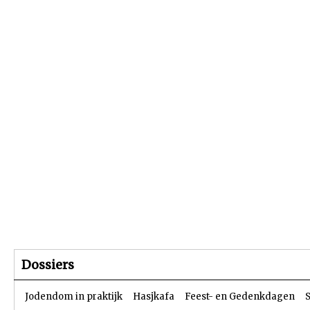
Beginpagina
Artikelen
Dossiers
Dossiers
Jodendom in praktijk
Hasjkafa
Feest- en Gedenkdagen