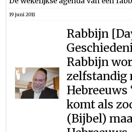
De wekelijkse agenda van een rabb
19 juni 2011
Rabbijn [Day
Geschiedenis
Rabbijn wor
zelfstandig
Hebreeuws ‘
komt als zod
(Bijbel) maa