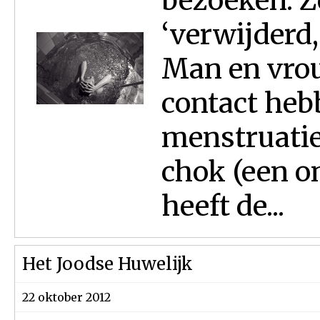
bezoeken. Z
‘verwijderd,
Man en vro
contact heb
menstruatie
chok (een on
heeft de...
Het Joodse Huwelijk
22 oktober 2012