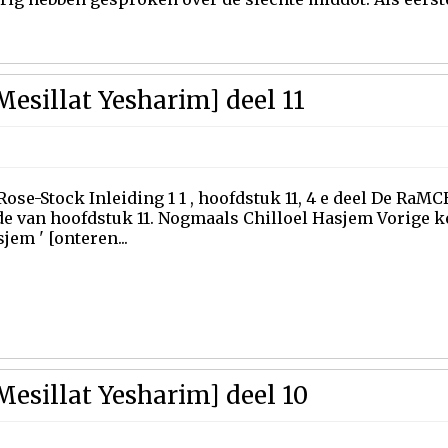
esillat Yesharim] deel 11
se-Stock Inleiding 1 1 , hoofdstuk 11, 4 e deel De RaM
de van hoofdstuk 11. Nogmaals Chilloel Hasjem Vorige k
jem ' [onteren...
Mesillat Yesharim] deel 10