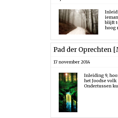
Inleid
iemand
blijft
hoog n
Pad der Oprechten [
17 november 2014
Inleiding 9, hoof
het Joodse volk 
Ondertussen kun 