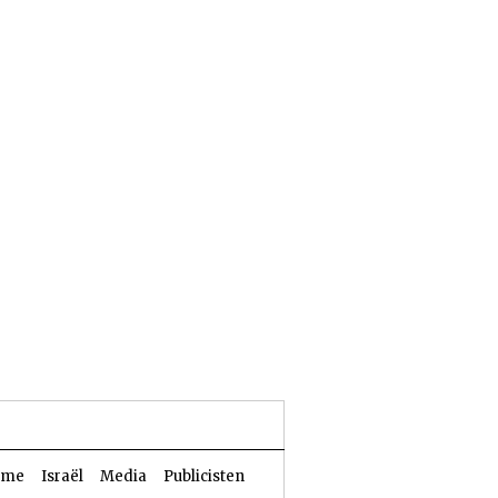
24 Aw 5786 | 05 augustus 2026
sme
Israël
Media
Publicisten