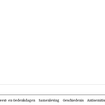
len
Dossiers
Parasja
eest- en Gedenkdagen
Samenleving
Geschiedenis
Antisemiti