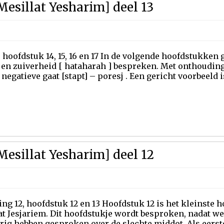
Mesillat Yesharim] deel 13
, hoofdstuk 14, 15, 16 en 17 In de volgende hoofdstukke
] en zuiverheid [ hataharah ] bespreken. Met onthouding 
 negatieve gaat [stapt] – poresj . Een gericht voorbeeld i
Mesillat Yesharim] deel 12
ing 12, hoofdstuk 12 en 13 Hoofdstuk 12 is het kleinste 
t Jesjariem. Dit hoofdstukje wordt besproken, nadat we
rig hebben gesproken over de slechte middot. Als eerste. 