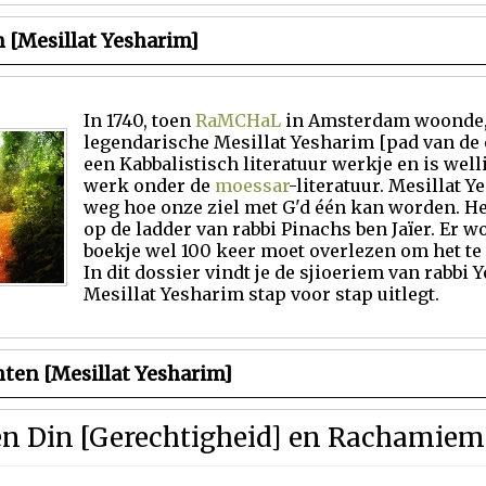
 [Mesillat Yesharim]
In 1740, toen
RaMCHaL
in Amsterdam woonde, 
legendarische Mesillat Yesharim [pad van de o
een Kabbalistisch literatuur werkje en is well
werk onder de
moessar
-literatuur. Mesillat Y
weg hoe onze ziel met G'd één kan worden. He
op de ladder van rabbi Pinachs ben Jaïer. Er wo
boekje wel 100 keer moet overlezen om het te
In dit dossier vindt je de sjioeriem van rabbi 
Mesillat Yesharim stap voor stap uitlegt.
ten [Mesillat Yesharim]
en Din [Gerechtigheid] en Rachamiem