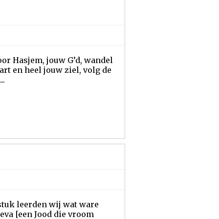
voor Hasjem, jouw G’d, wandel
rt en heel jouw ziel, volg de
..
stuk leerden wij wat ware
joeva [een Jood die vroom