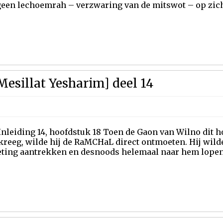
 geen lechoemrah – verzwaring van de mitswot – op zich
Mesillat Yesharim] deel 14
Inleiding 14, hoofdstuk 18 Toen de Gaon van Wilno dit h
reeg, wilde hij de RaMCHaL direct ontmoeten. Hij wilde
ting aantrekken en desnoods helemaal naar hem lope