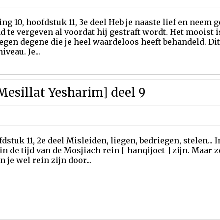
ing 10, hoofdstuk 11, 3e deel Heb je naaste lief en neem 
 te vergeven al voordat hij gestraft wordt. Het mooist i
 tegen degene die je heel waardeloos heeft behandeld. Di
iveau. Je...
Mesillat Yesharim] deel 9
dstuk 11, 2e deel Misleiden, liegen, bedriegen, stelen... I
in de tijd van de Mosjiach rein [ hanqijoet ] zijn. Maar z
je wel rein zijn door...