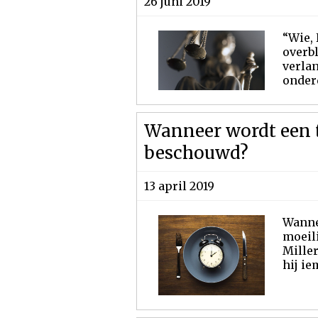
26 juni 2019
“Wie, 
overbl
verlan
onderd
Wanneer wordt een t
beschouwd?
13 april 2019
Wannee
moeili
Miller
hij ie