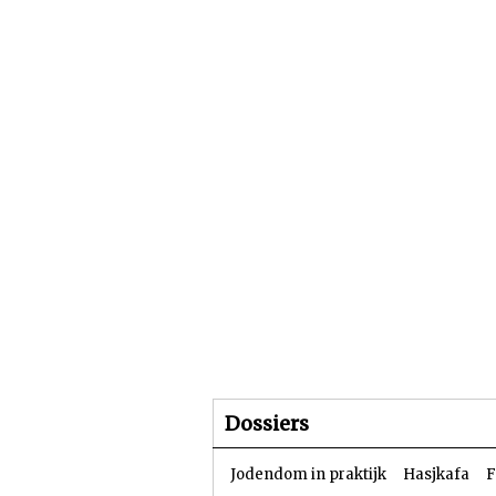
Beginpagina
Artike
Dossiers
Jodendom in praktijk
Hasjkafa
F