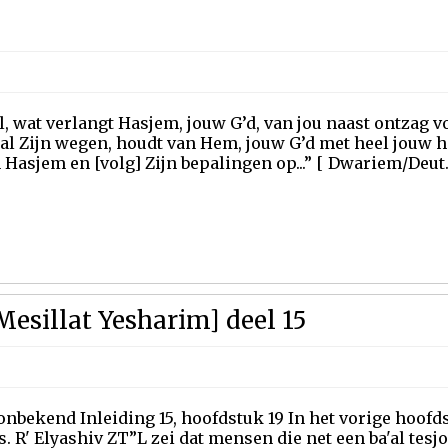
el, wat verlangt Hasjem, jouw G’d, van jou naast ontzag 
 al Zijn wegen, houdt van Hem, jouw G’d met heel jouw ha
Hasjem en [volg] Zijn bepalingen op...” [ Dwariem/Deut..
esillat Yesharim] deel 15
onbekend Inleiding 15, hoofdstuk 19 In het vorige hoofd
s. R' Elyashiv ZT”L zei dat mensen die net een ba'al tes