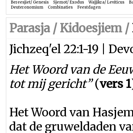
Bereesjiet/ Genesis
Sjemot/ Exodus
Wajjikra/ Leviticus
B
Deuteronomium
Combinaties
Feestdagen
Parasja /
Kidoesjiem
/
Jichzeq'el 22:1-19 | De
Het Woord van de Eeu
tot mij gericht”
(
vers 1
Het Woord van Hasjem
dat de gruweldaden va