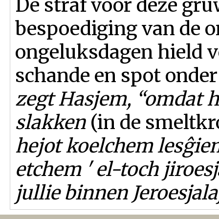
De straf voor deze gr
bespoediging van de 
ongeluksdagen hield v
schande en spot onder 
zegt Hasjem, “omdat h
slakken
(in de smeltkr
hejot koelchem lesĝiem
etchem ' el-toch jiroes
jullie binnen Jeroesjal