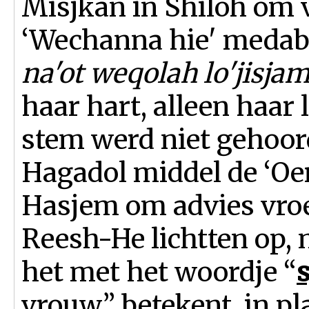
Misjkan in Shiloh om 
‘Wechanna hie' medab
na'ot weqolah lo'jisjame
haar hart, alleen haar
stem werd niet gehoord 
Hagadol middel de ‘O
Hasjem om advies vroeg
Reesh-He lichtten op, 
het met het woordje “
s
vrouw” betekent, in pl