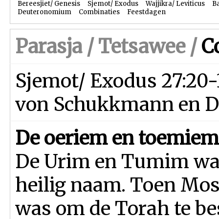
Bereesjiet/ Genesis
Sjemot/ Exodus
Wajjikra/ Leviticus
B
Deuteronomium
Combinaties
Feestdagen
Parasja /
Tetsawee
/
C
Sjemot/ Exodus 27:20-3
von Schukkmann en D
De oeriem en toemie
De Urim en Tumim ware
heilig naam. Toen Mos
was om de Torah te be