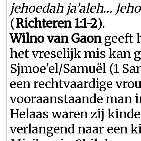
jehoedah ja’aleh… Jeh
(
Richteren 1:1-2
).
Wilno van Gaon
geeft 
het vreselijk mis kan 
Sjmoe'el/Samuël (1 Sam
een rechtvaardige vro
vooraanstaande man in
Helaas waren zij kinde
verlangend naar een k