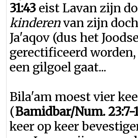
31:43
eist Lavan zijn d
kinderen
van zijn doch
Ja'aqov (dus het Joods
gerectificeerd worden,
een gilgoel gaat...
Bila'am moest vier kee
(
Bamidbar/Num. 23:7-10;
keer op keer bevestigen