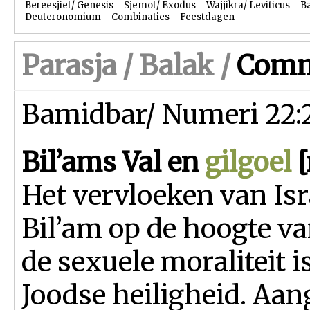
Bereesjiet/ Genesis
Sjemot/ Exodus
Wajjikra/ Leviticus
B
Deuteronomium
Combinaties
Feestdagen
Parasja /
Balak
/
Comm
Bamidbar/ Numeri 22:2
Bil’ams Val en
gilgoel
[
Het vervloeken van Isr
Bil’am op de hoogte va
de sexuele moraliteit 
Joodse heiligheid. Aa