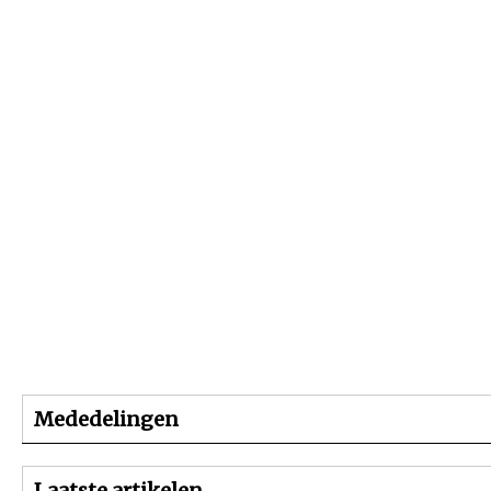
Beginpagina
Artikelen
Dossiers
Mededelingen
Laatste artikelen