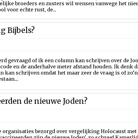
elijke broeders en zusters wil wensen vanwege het nie
l voor echte rust, de...
g Bijbels?
rd gevraagd of ik een column kan schrijven over de Jo
code en de anderhalve meter afstand houden. Ik denk da
n kan schrijven omdat het maar zeer de vraag is of zo’
staan....
eerden de nieuwe Joden?
e organisaties bezorgd over vergelijking Holocaust met
vaccineerden zijn de nieuwe Joden', zo schreef Kamerl