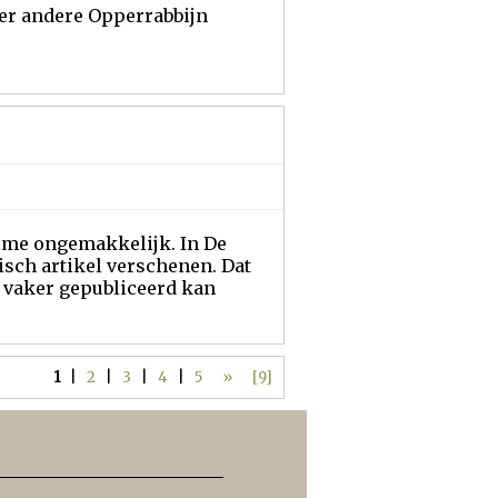
der andere Opperrabbijn
l me ongemakkelijk. In De
isch artikel verschenen. Dat
n vaker gepubliceerd kan
1
|
2
|
3
|
4
|
5
»
[9]