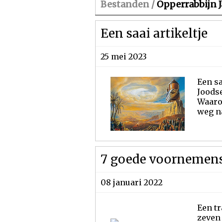
Bestanden /
Opperrabbijn J
Een saai artikeltje
25 mei 2023
Een sa
Joods
Waarom
weg na
7 goede voornemens 
08 januari 2022
Een tr
zeven