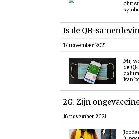
christ
symboo
Is de QR-samenlevin
17 november 2021
Mij we
de QR-
colum
kan be
2G: Zijn ongevaccin
16 november 2021
Joods
'Onge