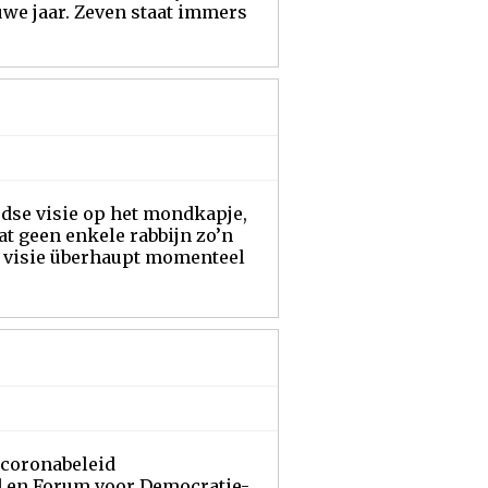
uwe jaar. Zeven staat immers
odse visie op het mondkapje,
t geen enkele rabbijn zo’n
n visie überhaupt momenteel
 coronabeleid
id en Forum voor Democratie-