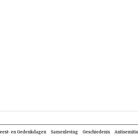
len
Dossiers
Parasja
eest- en Gedenkdagen
Samenleving
Geschiedenis
Antisemiti