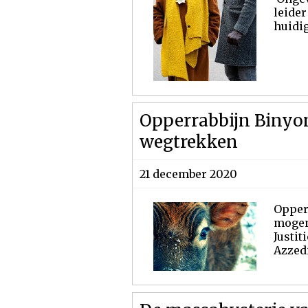
leider
huidig
Opperrabbijn Binyom
wegtrekken
21 december 2020
Opper
mogen 
Justit
Azzedi