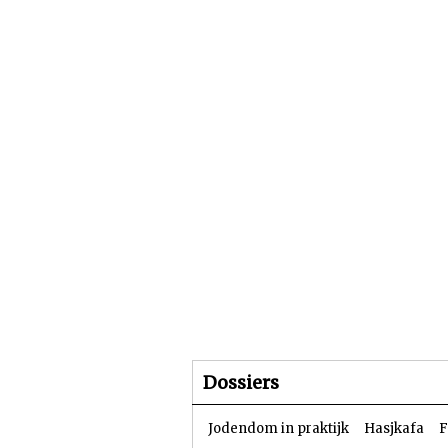
Beginpagina
Artike
Dossiers
Jodendom in praktijk
Hasjkafa
F