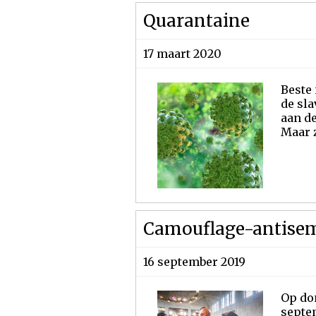
Quarantaine
17 maart 2020
Beste 
de sla
aan de
Maar z
Camouflage-antise
16 september 2019
Op do
septe