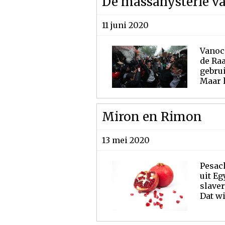
De massahysterie va
11 juni 2020
Vanoc
de Ra
gebrui
Maar l
Miron en Rimon
13 mei 2020
Pesach
uit Eg
slaver
Dat wi