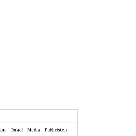
23 Aw 5786 | 06 augustus 2026
sme
Israël
Media
Publicisten