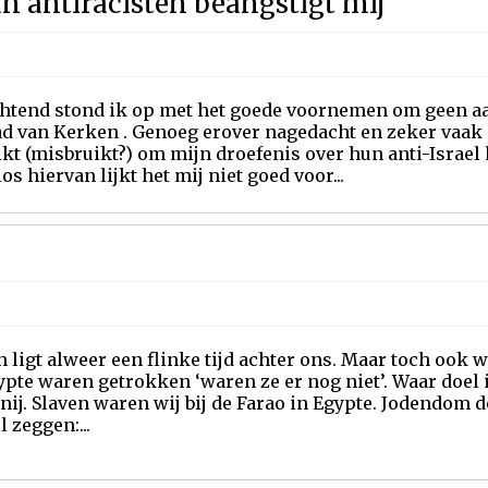
n antiracisten beangstigt mij
htend stond ik op met het goede voornemen om geen aa
ad van Kerken . Genoeg erover nagedacht en zeker vaa
kt (misbruikt?) om mijn droefenis over hun anti-Israe
os hiervan lijkt het mij niet goed voor...
 ligt alweer een flinke tijd achter ons. Maar toch ook 
ypte waren getrokken ‘waren ze er nog niet’. Waar doel 
nij. Slaven waren wij bij de Farao in Egypte. Jodendom d
l zeggen:...