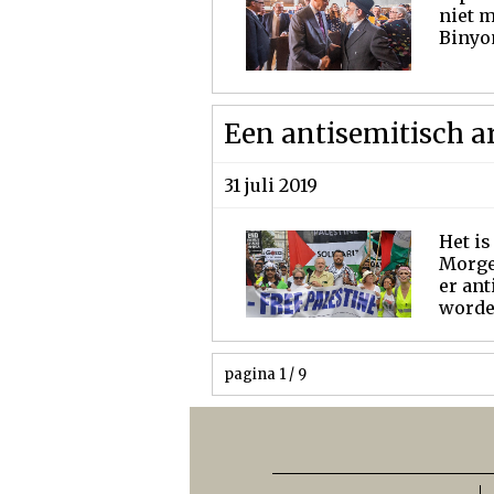
niet 
Binyom
Een antisemitisch a
31 juli 2019
Het is
Morgen
er ant
worden
pagina 1 / 9