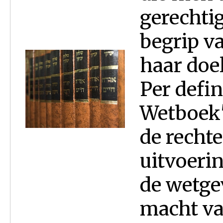
gerechtig
begrip v
haar doel
Per defin
Wetboek
de recht
uitvoeri
de wetge
macht va