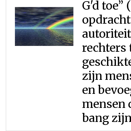
G'd toe” 
opdracht 
autoritei
rechters 
geschikt
zijn men
en bevoe
mensen d
bang zijn