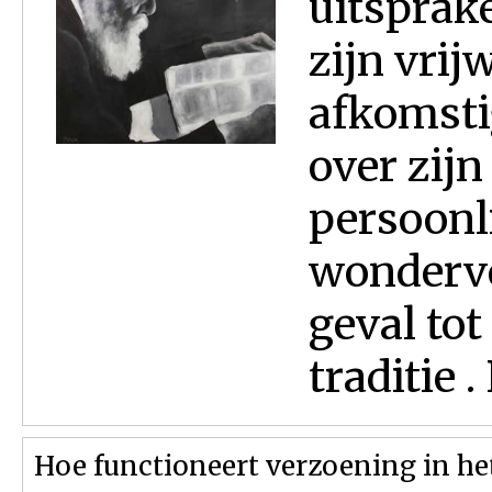
uitsprak
zijn vrij
afkomsti
over zijn
persoonli
wonderve
geval tot
traditie .
Hoe functioneert verzoening in he