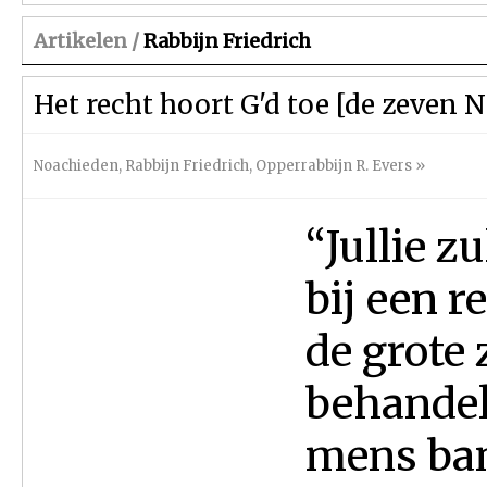
Artikelen /
Rabbijn Friedrich
Het recht hoort G'd toe [de zeven 
Noachieden
,
Rabbijn Friedrich
,
Opperrabbijn R. Evers
»
“Jullie 
bij een r
de grote 
behandele
mens ban