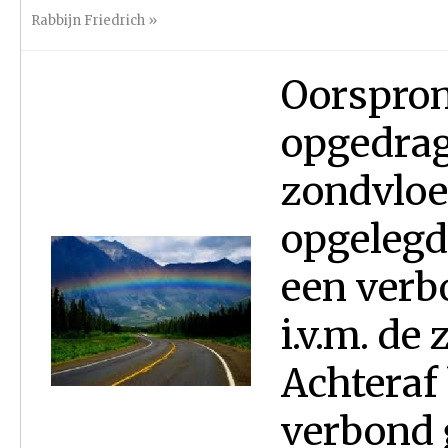
Rabbijn Friedrich
»
Oorspron
opgedrag
zondvloe
opgelegd
een verb
i.v.m. de
Achteraf 
verbond 