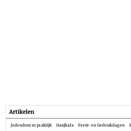
Beginpagina
Artikelen
Dossiers
Artikelen
Jodendom in praktijk
Hasjkafa
Feest- en Gedenkdagen