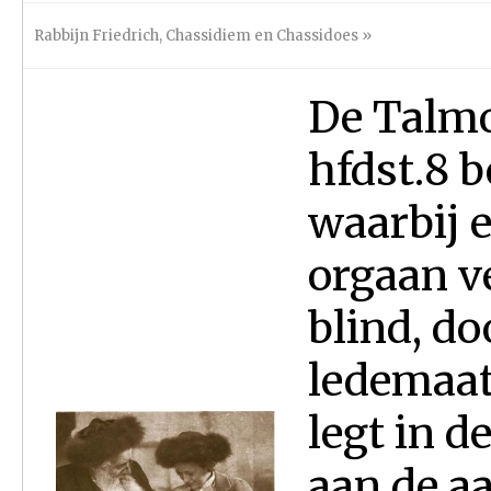
Rabbijn Friedrich
,
Chassidiem en Chassidoes
»
De Talm
hfdst.8 
waarbij 
orgaan v
blind, do
ledemaat
legt in d
aan de a