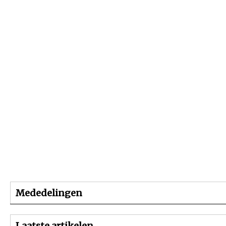
Beginpagina
Artikelen
Dossiers
Mededelingen
Laatste artikelen